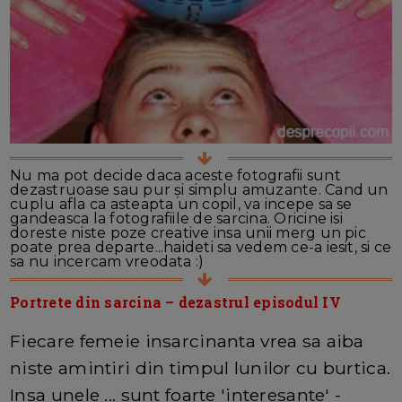
Nu ma pot decide daca aceste fotografii sunt
dezastruoase sau pur și simplu amuzante. Cand un
cuplu afla ca asteapta un copil, va incepe sa se
gandeasca la fotografiile de sarcina. Oricine isi
doreste niste poze creative insa unii merg un pic
poate prea departe...haideti sa vedem ce-a iesit, si ce
sa nu incercam vreodata :)
Portrete din sarcina – dezastrul episodul IV
Fiecare femeie insarcinanta vrea sa aiba
niste amintiri din timpul lunilor cu burtica.
Insa unele ... sunt foarte 'interesante' -