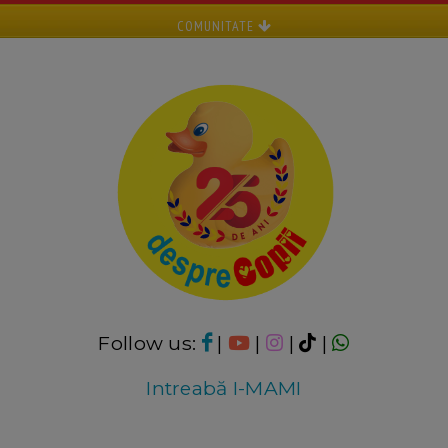
COMUNITATE
Follow us:
|
|
|
|
Intreabă I-MAMI