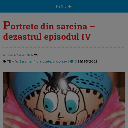
MENIU
P
ortrete din sarcina –
dezastrul episodul IV
Acasa
>
SARCINA
TEMA:
Sarcina: frumusete, trup, sex
|
0
|
1/5/2021