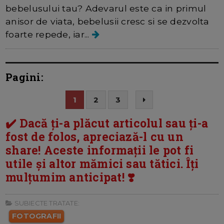
bebelusului tau? Adevarul este ca in primul
anisor de viata, bebelusii cresc si se dezvolta
foarte repede, iar...
Pagini:
1
2
3
✔️ Dacă ți-a plăcut articolul sau ți-a
fost de folos, apreciază-l cu un
share! Aceste informații le pot fi
utile și altor mămici sau tătici. Îți
mulțumim anticipat! ❣️
SUBIECTE TRATATE:
FOTOGRAFII