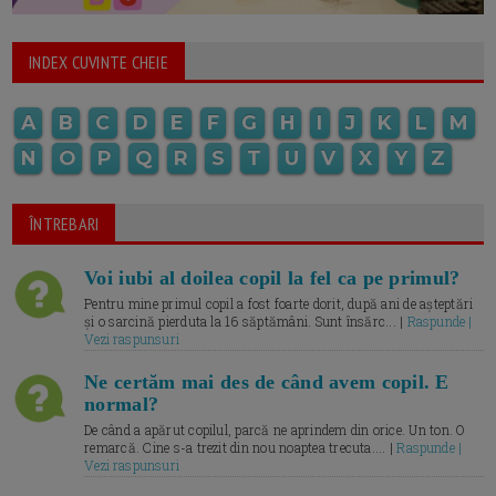
INDEX CUVINTE CHEIE
A
B
C
D
E
F
G
H
I
J
K
L
M
N
O
P
Q
R
S
T
U
V
X
Y
Z
ÎNTREBARI
Voi iubi al doilea copil la fel ca pe primul?
Pentru mine primul copil a fost foarte dorit, după ani de așteptări
și o sarcină pierduta la 16 săptămâni. Sunt însărc... |
Raspunde |
Vezi raspunsuri
Ne certăm mai des de când avem copil. E
normal?
De când a apărut copilul, parcă ne aprindem din orice. Un ton. O
remarcă. Cine s-a trezit din nou noaptea trecuta.... |
Raspunde |
Vezi raspunsuri