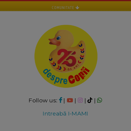
COMUNITATE
Follow us:
|
|
|
|
Intreabă I-MAMI