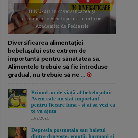
11 NU-uri in diversificarea și
alimentația bebelușului - conform
Academiei de Pediatrie
16/7/2026
AUTOR: EDITOR DC.
Diversificarea alimentației
bebelușului este extrem de
importantă pentru sănătatea sa.
Alimentele trebuie să fie introduse
gradual, nu trebuie să ne
...
Primul an de viață al bebelușului:
Avem cate un sfat important
pentru fiecare luna - si ai sa vezi ca
te va ajuta
10/7/2026
Depresia postnatala sau baletul
dintre dragoste, emotii, hormoni si