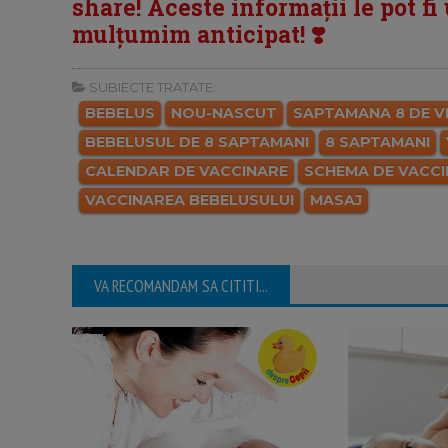
share! Aceste informații le pot fi u
mulțumim anticipat! ❣️
SUBIECTE TRATATE:
BEBELUS
NOU-NASCUT
SAPTAMANA 8 DE V
BEBELUSUL DE 8 SAPTAMANI
8 SAPTAMANI
CALENDAR DE VACCINARE
SCHEMA DE VACC
VACCINAREA BEBELUSULUI
MASAJ
VA RECOMANDAM SA CITITI...