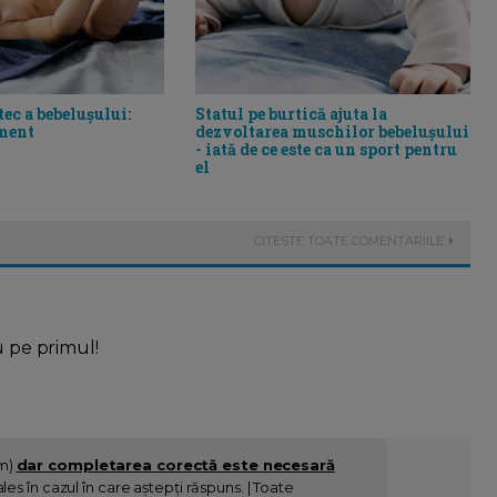
tec a bebelușului:
Statul pe burtică ajuta la
ament
dezvoltarea muschilor bebelușului
- iată de ce este ca un sport pentru
el
CITESTE TOATE COMENTARIILE
u pe primul!
im)
dar completarea corectă este necesară
es în cazul în care aștepți răspuns. | Toate