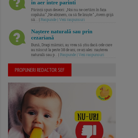
in aer intre parinti
Părinții spun deseori: „Noi nu ne certăm în fața
copilului.” „Ne abținem, ca să fie liniște.” „Avem grijă
să... |
Raspunde | Vezi raspunsuri
Naștere naturală sau prin
cezariană
Bună, Dragi mămici, aș vrea să știu dacă cele care
au născut la peste 38 de ani, ce ați ales: nașterea
naturală sau p... |
Raspunde | Vezi raspunsuri
PROPUNERI REDACTOR SEF