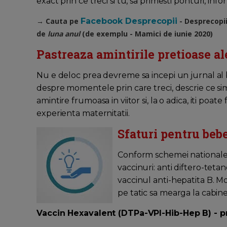
exact prin ce treci si tu, sa primesti ponturi, informa
→ Cauta pe
Facebook Desprecopii
- Desprecopi
de
luna anul
(de exemplu - Mamici de iunie 2020)
Pastreaza amintirile pretioase al
Nu e deloc prea devreme sa incepi un jurnal al
despre momentele prin care treci, descrie ce simti 
amintire frumoasa in viitor si, la o adica, iti poat
experienta maternitatii.
Sfaturi pentru beb
Conform schemei nationale d
vaccinuri: anti diftero-teta
vaccinul anti-hepatita B. M
pe tatic sa mearga la cabine
Vaccin Hexavalent (DTPa-VPI-Hib-Hep B) - 