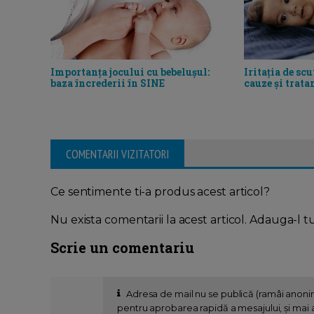
Iritația de scu
Importanța jocului cu bebelușul:
cauze și trat
baza încrederii în SINE
COMENTARII VIZITATORI
Ce sentimente ti-a produs acest articol?
Nu exista comentarii la acest articol. Adauga-l t
Scrie un comentariu
Adresa de mail nu se publică (ramâi anon
pentru aprobarea rapidă a mesajului, și mai al