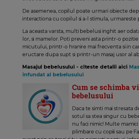
De asemenea, copilul poate urmari obiecte depla
interactiona cu copilul si a-l stimula, urmareste 
La aceasta varsta, multi bebelusi inghit aer oda
lor, si mamelor. Poti preveni asta printr-o pozitie
micutului, printr-o hranire mai frecventa si in c
eructare dupa supt si printr-un masaj usor al a
Masajul bebelusului - citeste detalii aici
Masa
infundat al bebelusului
Cum se schimba via
bebelusului
Daca te simti mai stresata de
sotul sa stea singur cu bebe
nu faci nimic! Multe mamici i
plimbare cu copiii sau pe F