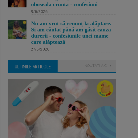
oboseala crunta - confesiuni
9/6/2026
Nu am vrut să renunț la alăptare.
Si am căutat până am găsit cauza
durerii - confesiunile unei mame
care alăptează
27/3/2026
ULTIMILE ARTICOLE
NOUTATI AICI