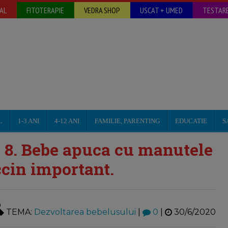
AL
FITOTERAPIE
VEDRA SHOP
USCAT + UMED
TESTARE
L
1-3 ANI
4-12 ANI
FAMILIE, PARENTING
EDUCATIE
S
 8. Bebe apuca cu manutele
cin important.
TEMA:
Dezvoltarea bebelusului
|
0
|
30/6/2020