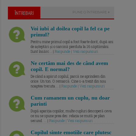
ÎNTREBARI
PUNE O ÎNTREBARE
Voi iubi al doilea copil la fel ca pe
primul?
Pentru mine primul copil a fost foarte dorit, după ani
de așteptări și o sarcină pierduta la 16 săptămâni.
Sunt însărc... |
Raspunde | Vezi raspunsuri
Ne certăm mai des de când avem
copil. E normal?
De când a apărut copilul, parcă ne aprindem din
orice. Un ton. O remarcă. Cine s-a trezit din nou
noaptea trecuta.... |
Raspunde | Vezi raspunsuri
Cum ramanem un cuplu, nu doar
parinti
După apariția copiilor, multe cupluri descoperă ceva
ce nu se spune prea des: relația se mută pe plan
secund. ... |
Raspunde | Vezi raspunsuri
Copilul simte emotiile care plutesc