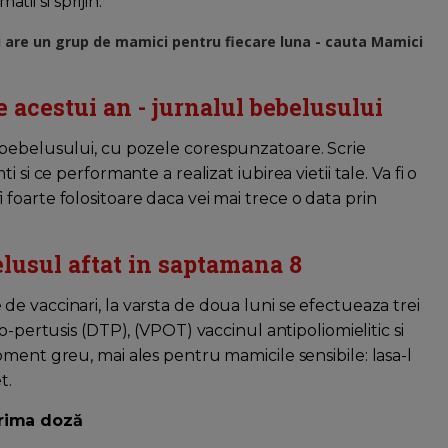
tii si sprijin.
i are un grup de mamici pentru fiecare luna - cauta Mamici
e acestui an - jurnalul bebelusului
 bebelusului, cu pozele corespunzatoare. Scrie
si ce performante a realizat iubirea vietii tale. Va fi o
e fi foarte folositoare daca vei mai trece o data prin
elusul aftat in saptamana 8
e vaccinari, la varsta de doua luni se efectueaza trei
no-pertusis (DTP), (VPOT) vaccinul antipoliomielitic si
oment greu, mai ales pentru mamicile sensibile: lasa-l
t.
prima doză