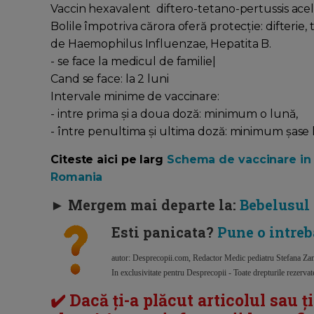
Vaccin hexavalent diftero-tetano-pertussis acel
Bolile împotriva cărora oferă protecție: difterie,
de Haemophilus Influenzae, Hepatita B.
- se face la medicul de familie|
Cand se face: la 2 luni
Intervale minime de vaccinare:
- intre prima și a doua doză: minimum o lună,
- între penultima și ultima doză: minimum șase l
Citeste aici pe larg
Schema de vaccinare in 2
Romania
► Mergem mai departe la:
Bebelusul
Esti panicata?
Pune o intreb
autor: Desprecopii.com, Redactor Medic pediatru Stefana Za
In exclusivitate pentru Desprecopii - Toate drepturile rezerva
✔️ Dacă ți-a plăcut articolul sau ț