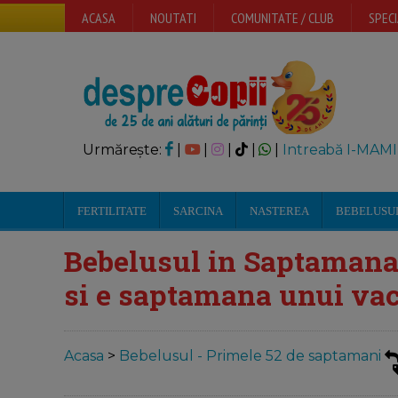
ACASA
NOUTATI
COMUNITATE / CLUB
SPECI
Urmărește:
|
|
|
|
|
Intreabă I-MAMI
FERTILITATE
SARCINA
NASTEREA
BEBELUSU
Bebelusul in Saptamana
si e saptamana unui vac
Acasa
>
Bebelusul - Primele 52 de saptamani