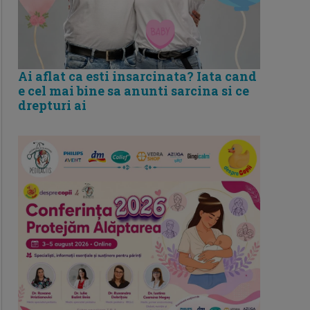
Bebelușul gras: când trebuie să ne
Ai aflat ca esti insarcinata? Iata cand
ingrijorăm - sfatul medicului
e cel mai bine sa anunti sarcina si ce
pediatru
drepturi ai