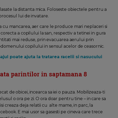
sate la distanta mica. Foloseste obiectele pentru a
procesul lui de invatare.
ta cu mancarea, aer care le produce mari neplaceri si
 corecta a copilului la san, respectiv a tetinei in gura
antitati mai reduse, prin evacuarea aerului prin
bdomenului copilului in sensul acelor de ceasornic.
jul poate ajuta la tratarea racelii si nasucului
ta parintilor in saptamana 8
cat de obicei, incearca sa iei o pauza. Mobilizeaza-ti
lusul o ora pe zi. O ora doar pentru tine – in care sa
si creaza deja relatii cu alte mame, in parc, la
acebook. E mai usor sa gasesti pe cineva care trece