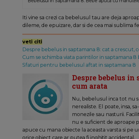
Bebelusul in Saptamana 8. Bebe apuca cu manutele 
Iti vine sa crezi ca bebelusul tau are deja apr
dileme, de epuizare, dar si de cea mai sublima fe
veti citi
Despre bebelus in saptamana 8: cat a crescut, c
Cum se schimba viata parintilor in saptamana 8
Sfaturi pentru bebelusul aftat in saptamana 8
Despre bebelus in s
cum arata
Nu, bebelusul inca tot nu s
nerealiste. El poate, insa, 
monezile sau nasturii. Facili
nu e suficient de aproape p
apuce cu mana obiecte la aceasta varsta si pe ur
orice obiect care ar putea fi inghitit accidental.