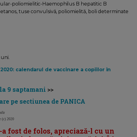
ular-poliomielitic-Haemophilus B hepatitic B
 tetanos, tuse convulsivă, poliomielită, boli determinate
uni.
020: calendarul de vaccinare a copiilor in
 la 9 saptamani
>>
are pe sectiunea de PANICA
mfir
te (c) 2020
i-a fost de folos, apreciază-l cu un