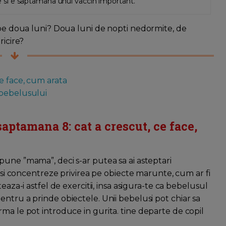
si e saptamana unui vaccin important.
oape doua luni? Doua luni de nopti nedormite, de
ricire?
e face, cum arata
 bebelusului
aptamana 8: cat a crescut, ce face,
pune ”mama”, deci s-ar putea sa ai asteptari
sa-si concentreze privirea pe obiecte marunte, cum ar fi
teaza-i astfel de exercitii, insa asigura-te ca bebelusul
entru a prinde obiectele. Unii bebelusi pot chiar sa
ma le pot introduce in gurita. tine departe de copil