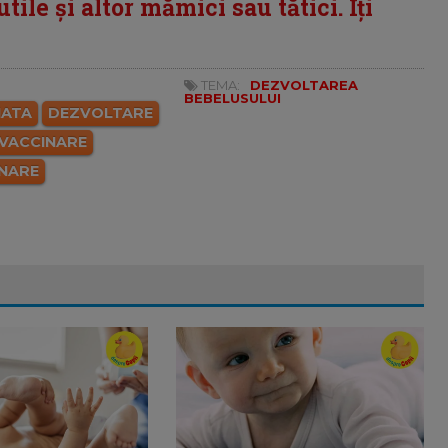
tile și altor mămici sau tătici. Îți
TEMA:
DEZVOLTAREA
BEBELUSULUI
IATA
DEZVOLTARE
VACCINARE
INARE