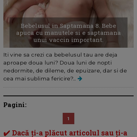
Bebelusul in Saptamana 8. Bebe
apuca cu manutele si e saptamana
unui vaccin important.
Iti vine sa crezi ca bebelusul tau are deja
aproape doua luni? Doua luni de nopti
nedormite, de dileme, de epuizare, dar si de
cea mai sublima fericire?...
Pagini:
1
✔️ Dacă ți-a plăcut articolul sau ți-a