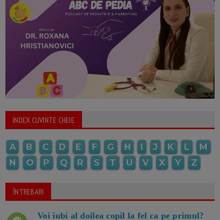
INDEX CUVINTE CHEIE
A
B
C
D
E
F
G
H
I
J
K
L
M
N
O
P
Q
R
S
T
U
V
X
Y
Z
ÎNTREBARI
Voi iubi al doilea copil la fel ca pe primul?