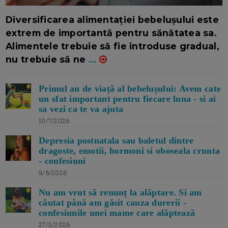
16/7/2026
AUTOR: EDITOR DC.
Diversificarea alimentației bebelușului este
extrem de importantă pentru sănătatea sa.
Alimentele trebuie să fie introduse gradual,
nu trebuie să ne
...
Primul an de viață al bebelușului: Avem cate
un sfat important pentru fiecare luna - si ai
sa vezi ca te va ajuta
10/7/2026
Depresia postnatala sau baletul dintre
dragoste, emotii, hormoni si oboseala crunta
- confesiuni
9/6/2026
Nu am vrut să renunț la alăptare. Si am
căutat până am găsit cauza durerii -
confesiunile unei mame care alăptează
27/3/2026