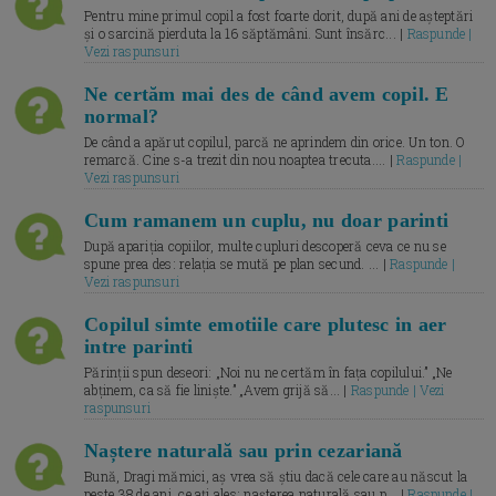
Pentru mine primul copil a fost foarte dorit, după ani de așteptări
și o sarcină pierduta la 16 săptămâni. Sunt însărc... |
Raspunde |
Vezi raspunsuri
Ne certăm mai des de când avem copil. E
normal?
De când a apărut copilul, parcă ne aprindem din orice. Un ton. O
remarcă. Cine s-a trezit din nou noaptea trecuta.... |
Raspunde |
Vezi raspunsuri
Cum ramanem un cuplu, nu doar parinti
După apariția copiilor, multe cupluri descoperă ceva ce nu se
spune prea des: relația se mută pe plan secund. ... |
Raspunde |
Vezi raspunsuri
Copilul simte emotiile care plutesc in aer
intre parinti
Părinții spun deseori: „Noi nu ne certăm în fața copilului.” „Ne
abținem, ca să fie liniște.” „Avem grijă să... |
Raspunde | Vezi
raspunsuri
Naștere naturală sau prin cezariană
Bună, Dragi mămici, aș vrea să știu dacă cele care au născut la
peste 38 de ani, ce ați ales: nașterea naturală sau p... |
Raspunde |