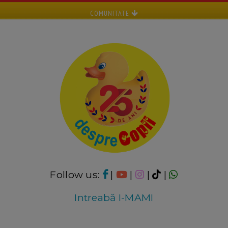
COMUNITATE
Follow us:
|
|
|
|
Intreabă I-MAMI