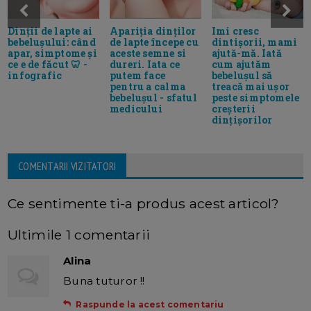
Dinții de lapte ai
Apariţia dinţilor
Imi cresc
bebelușului: când
de lapte începe cu
dintișorii, mami
apar, simptome și
aceste semne si
ajută-mă. Iată
ce e de făcut 🦷 -
dureri. Iata ce
cum ajutăm
infografic
putem face
bebelușul să
pentru a calma
treacă mai ușor
bebeluşul - sfatul
peste simptomele
medicului
creșterii
dințișorilor
COMENTARII VIZITATORI
Ce sentimente ti-a produs acest articol?
Ultimile 1 comentarii
Alina
Buna tuturor !!
Raspunde la acest comentariu