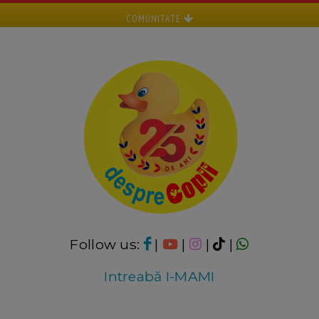
COMUNITATE
Follow us:
|
|
|
|
Intreabă I-MAMI