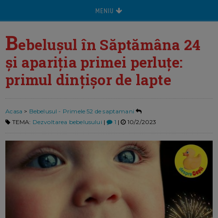
MENIU
B
ebelușul în Săptămâna 24
și apariția primei perluțe:
primul dințișor de lapte
Acasa
>
Bebelusul - Primele 52 de saptamani
TEMA:
Dezvoltarea bebelusului
|
1
|
10/2/2023