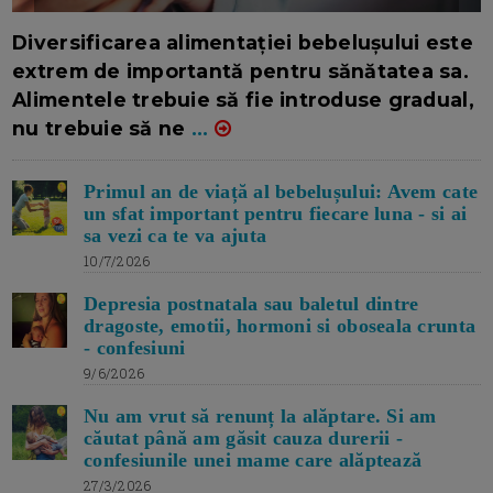
16/7/2026
AUTOR: EDITOR DC.
Diversificarea alimentației bebelușului este
extrem de importantă pentru sănătatea sa.
Alimentele trebuie să fie introduse gradual,
nu trebuie să ne
...
Primul an de viață al bebelușului: Avem cate
un sfat important pentru fiecare luna - si ai
sa vezi ca te va ajuta
10/7/2026
Depresia postnatala sau baletul dintre
dragoste, emotii, hormoni si oboseala crunta
- confesiuni
9/6/2026
Nu am vrut să renunț la alăptare. Si am
căutat până am găsit cauza durerii -
confesiunile unei mame care alăptează
27/3/2026