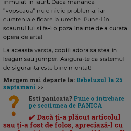
inmuiat in iaurt. Daca mananca
”vopseaua” nu e nicio problema, iar
curatenia e floare la ureche. Pune-l in
scaunul lui si fa-i o poza inainte de a curata
opera de arta!
La aceasta varsta, copiii adora sa stea in
leagan sau jumper. Asigura-te ca sistemul
de siguranta este bine montat!
Mergem mai departe la:
Bebelusul la 25
saptamani
>>
Esti panicata?
Pune o intrebare
pe sectiunea de PANICA
✔️ Dacă ți-a plăcut articolul
sau ți-a fost de folos, apreciază-l cu