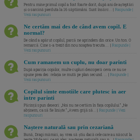
Pentru mine primul copil a fost foarte dorit, după ani de așteptări
și o sarcină pierduta la 16 săptămâni. Sunt însărc... |
Raspunde |
Vezi raspunsuri
Ne certăm mai des de când avem copil. E
normal?
De când a apărut copilul, parcă ne aprindem din orice. Un ton. O
remarcă. Cine s-a trezit din nou noaptea trecuta.... |
Raspunde |
Vezi raspunsuri
Cum ramanem un cuplu, nu doar parinti
După apariția copiilor, multe cupluri descoperă ceva ce nu se
spune prea des: relația se mută pe plan secund. ... |
Raspunde |
Vezi raspunsuri
Copilul simte emotiile care plutesc in aer
intre parinti
Părinții spun deseori: „Noi nu ne certăm în fața copilului.” „Ne
abținem, ca să fie liniște.” „Avem grijă să... |
Raspunde | Vezi
raspunsuri
Naștere naturală sau prin cezariană
Bună, Dragi mămici, aș vrea să știu dacă cele care au născut la
peste 38 de ani, ce ați ales: nașterea naturală sau p... |
Raspunde |