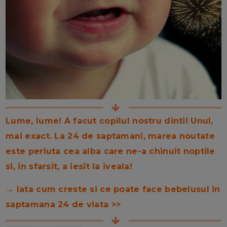
Lume, lume! A facut copilul nostru dinti! Unul,
mai exact. La 24 de saptamani, marea noutate
este perluta cea alba care ne-a chinuit noptile
si, in sfarsit, a iesit la iveala!
→ Iata cum creste si ce poate face bebelusul in
saptamana 24 de viata >>