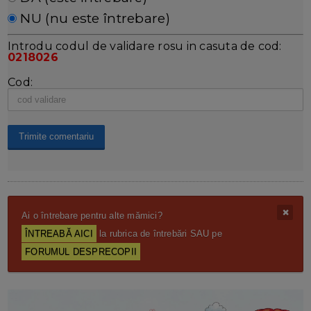
NU (nu este întrebare)
Introdu codul de validare rosu in casuta de cod:
0218026
Cod:
Ai o întrebare pentru alte mămici?
ÎNTREABĂ AICI
la rubrica de întrebări SAU pe
FORUMUL DESPRECOPII