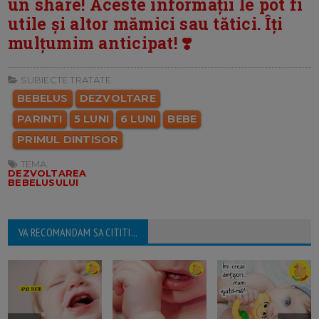
un share! Aceste informații le pot fi
utile și altor mămici sau tătici. Îți
mulțumim anticipat! ❣️
SUBIECTE TRATATE:
BEBELUS
DEZVOLTARE
PARINTI
5 LUNI
6 LUNI
BEBE
PRIMUL DINTISOR
TEMA:
DEZVOLTAREA
BEBELUSULUI
VA RECOMANDAM SA CITITI...