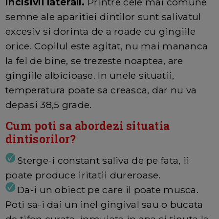
incisivii laterali.
Printre cele mai comune
semne ale aparitiei dintilor sunt salivatul
excesiv si dorinta de a roade cu gingiile
orice. Copilul este agitat, nu mai mananca
la fel de bine, se trezeste noaptea, are
gingiile albicioase. In unele situatii,
temperatura poate sa creasca, dar nu va
depasi 38,5 grade.
Cum poti sa abordezi situatia
dintisorilor?
Sterge-i constant saliva de pe fata, ii
poate produce iritatii dureroase.
Da-i un obiect pe care il poate musca.
Poti sa-i dai un inel gingival sau o bucata
de tifon curata, inmuiata in apa si tinuta la