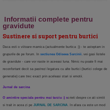
Informatii complete pentru
gravidute
Sustinere si suport pentru burtici
Daca esti o viitoare mamica (actualmente burtica :)) - te asteptam in
grupurile de pe forum. In
sectiunea Odiseea Sarcinii
vei gasi listele
,
de gravidute - care vor naste in aceeasi luna. Nimic nu poate fi mai
reconfortant decit sa pastrezi legatura cu alte burtici (burtici colege de
generatie) care trec exact prin aceleasi stari si emotii.
Jurnal de sarcina
O amintire speciala pentru mai tarziu :) s
crieti despre ce ati simtit
si trait in acea zi pe
JURNAL DE SARCINA
. In afara ca este un mod