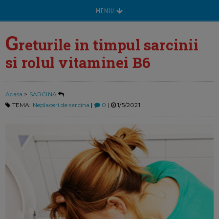
MENIU
G
returile in timpul sarcinii
si rolul vitaminei B6
Acasa
>
SARCINA
TEMA:
Neplaceri de sarcina
|
0
|
1/5/2021