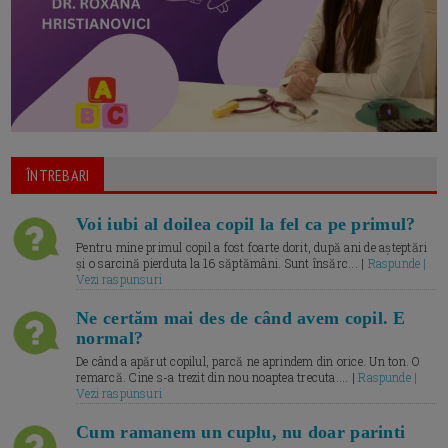
ÎNTREBARI
Voi iubi al doilea copil la fel ca pe primul?
Pentru mine primul copil a fost foarte dorit, după ani de așteptări
și o sarcină pierduta la 16 săptămâni. Sunt însărc... |
Raspunde |
Vezi raspunsuri
Ne certăm mai des de când avem copil. E
normal?
De când a apărut copilul, parcă ne aprindem din orice. Un ton. O
remarcă. Cine s-a trezit din nou noaptea trecuta.... |
Raspunde |
Vezi raspunsuri
Cum ramanem un cuplu, nu doar parinti