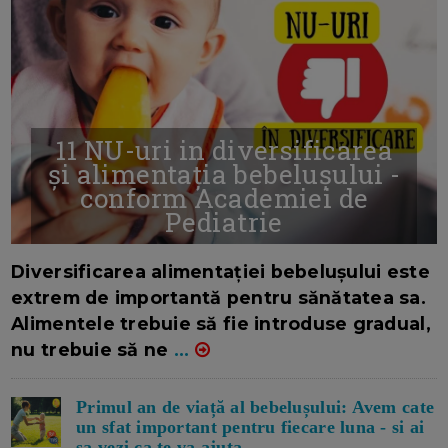
11 NU-uri in diversificarea
și alimentația bebelușului -
conform Academiei de
Pediatrie
16/7/2026
AUTOR: EDITOR DC.
Diversificarea alimentației bebelușului este
extrem de importantă pentru sănătatea sa.
Alimentele trebuie să fie introduse gradual,
nu trebuie să ne
...
Primul an de viață al bebelușului: Avem cate
un sfat important pentru fiecare luna - si ai
sa vezi ca te va ajuta