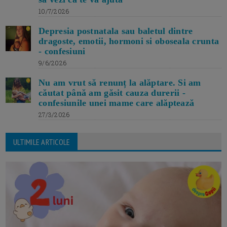
10/7/2026
Depresia postnatala sau baletul dintre
dragoste, emotii, hormoni si oboseala crunta
- confesiuni
9/6/2026
Nu am vrut să renunț la alăptare. Si am
căutat până am găsit cauza durerii -
confesiunile unei mame care alăptează
27/3/2026
ULTIMILE ARTICOLE