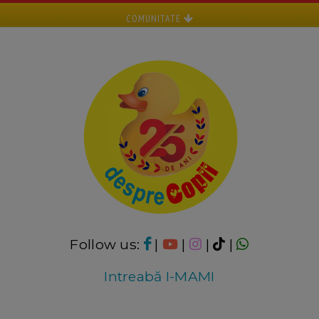
COMUNITATE
Follow us:
|
|
|
|
Intreabă I-MAMI