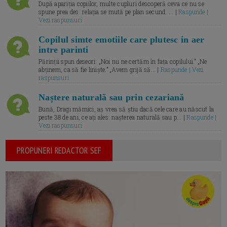
După apariția copiilor, multe cupluri descoperă ceva ce nu se
spune prea des: relația se mută pe plan secund. ... |
Raspunde |
Vezi raspunsuri
Copilul simte emotiile care plutesc in aer
intre parinti
Părinții spun deseori: „Noi nu ne certăm în fața copilului.” „Ne
abținem, ca să fie liniște.” „Avem grijă să... |
Raspunde | Vezi
raspunsuri
Naștere naturală sau prin cezariană
Bună, Dragi mămici, aș vrea să știu dacă cele care au născut la
peste 38 de ani, ce ați ales: nașterea naturală sau p... |
Raspunde |
Vezi raspunsuri
PROPUNERI REDACTOR SEF