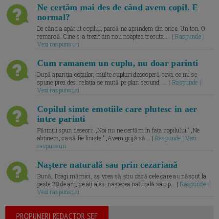
Ne certăm mai des de când avem copil. E
normal?
De când a apărut copilul, parcă ne aprindem din orice. Un ton. O
remarcă. Cine s-a trezit din nou noaptea trecuta.... |
Raspunde |
Vezi raspunsuri
Cum ramanem un cuplu, nu doar parinti
După apariția copiilor, multe cupluri descoperă ceva ce nu se
spune prea des: relația se mută pe plan secund. ... |
Raspunde |
Vezi raspunsuri
Copilul simte emotiile care plutesc in aer
intre parinti
Părinții spun deseori: „Noi nu ne certăm în fața copilului.” „Ne
abținem, ca să fie liniște.” „Avem grijă să... |
Raspunde | Vezi
raspunsuri
Naștere naturală sau prin cezariană
Bună, Dragi mămici, aș vrea să știu dacă cele care au născut la
peste 38 de ani, ce ați ales: nașterea naturală sau p... |
Raspunde |
Vezi raspunsuri
PROPUNERI REDACTOR SEF