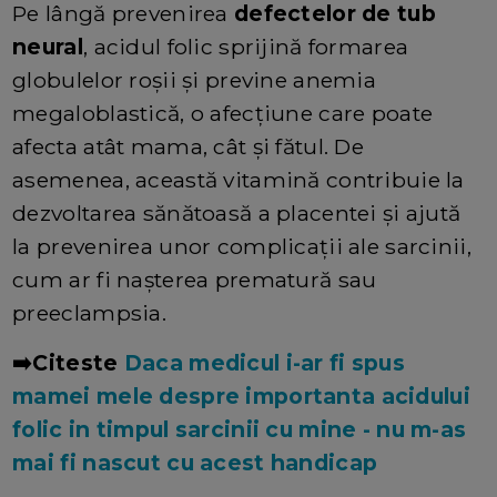
Pe lângă prevenirea
defectelor de tub
neural
, acidul folic sprijină formarea
globulelor roșii și previne anemia
megaloblastică, o afecțiune care poate
afecta atât mama, cât și fătul. De
asemenea, această vitamină contribuie la
dezvoltarea sănătoasă a placentei și ajută
la prevenirea unor complicații ale sarcinii,
cum ar fi nașterea prematură sau
preeclampsia.
➡️Citeste
Daca medicul i-ar fi spus
mamei mele despre importanta acidului
folic in timpul sarcinii cu mine - nu m-as
mai fi nascut cu acest handicap