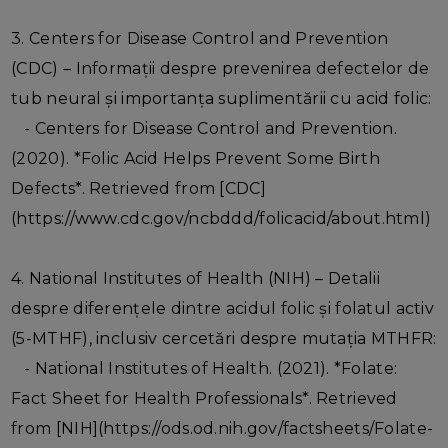
3. Centers for Disease Control and Prevention
(CDC) – Informații despre prevenirea defectelor de
tub neural și importanța suplimentării cu acid folic:
- Centers for Disease Control and Prevention.
(2020). *Folic Acid Helps Prevent Some Birth
Defects*. Retrieved from [CDC]
(https://www.cdc.gov/ncbddd/folicacid/about.html)
4. National Institutes of Health (NIH) – Detalii
despre diferențele dintre acidul folic și folatul activ
(5-MTHF), inclusiv cercetări despre mutația MTHFR:
- National Institutes of Health. (2021). *Folate:
Fact Sheet for Health Professionals*. Retrieved
from [NIH](https://ods.od.nih.gov/factsheets/Folate-