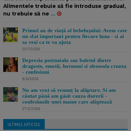
Alimentele trebuie să fie introduse gradual,
nu trebuie să ne
...
Primul an de viață al bebelușului: Avem cate
un sfat important pentru fiecare luna - si ai
sa vezi ca te va ajuta
10/7/2026
Depresia postnatala sau baletul dintre
dragoste, emotii, hormoni si oboseala crunta
- confesiuni
9/6/2026
Nu am vrut să renunț la alăptare. Si am
căutat până am găsit cauza durerii -
confesiunile unei mame care alăptează
27/3/2026
ULTIMILE ARTICOLE