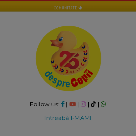
COMUNITATE
Follow us:
|
|
|
|
Intreabă I-MAMI