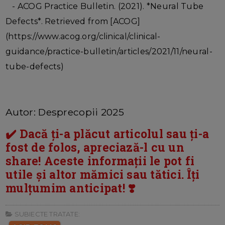
- ACOG Practice Bulletin. (2021). *Neural Tube
Defects*. Retrieved from [ACOG]
(https://www.acog.org/clinical/clinical-
guidance/practice-bulletin/articles/2021/11/neural-
tube-defects)
Autor: Desprecopii 2025
✔️ Dacă ți-a plăcut articolul sau ți-a
fost de folos, apreciază-l cu un
share! Aceste informații le pot fi
utile și altor mămici sau tătici. Îți
mulțumim anticipat! ❣️
SUBIECTE TRATATE: