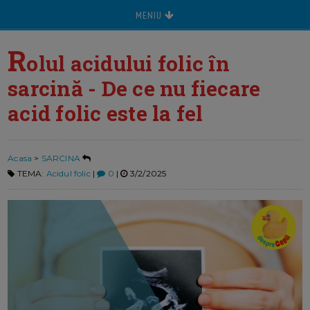
MENIU
R
olul acidului folic în
sarcină - De ce nu fiecare
acid folic este la fel
Acasa
>
SARCINA
TEMA:
Acidul folic
|
0
|
3/2/2025