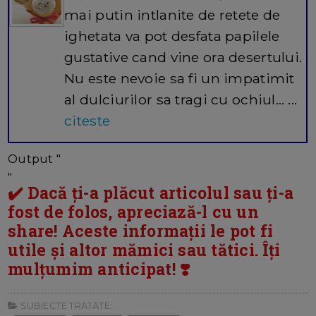
mai putin intlanite de retete de
ighetata va pot desfata papilele
gustative cand vine ora desertului.
Nu este nevoie sa fi un impatimit
al dulciurilor sa tragi cu ochiul… ...
citeste
Output "
"
✔️ Dacă ți-a plăcut articolul sau ți-a
fost de folos, apreciază-l cu un
share! Aceste informații le pot fi
utile și altor mămici sau tătici. Îți
mulțumim anticipat! ❣️
SUBIECTE TRATATE: