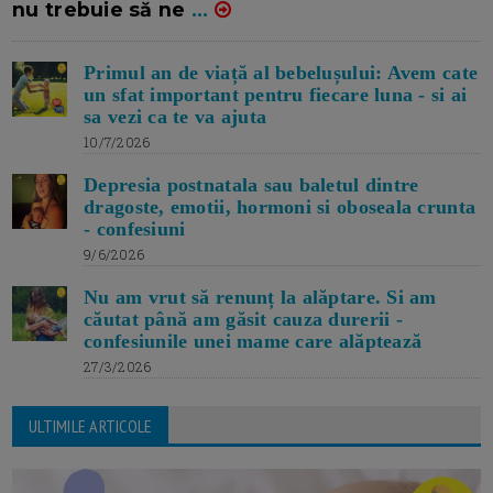
nu trebuie să ne
...
Primul an de viață al bebelușului: Avem cate
un sfat important pentru fiecare luna - si ai
sa vezi ca te va ajuta
10/7/2026
Depresia postnatala sau baletul dintre
dragoste, emotii, hormoni si oboseala crunta
- confesiuni
9/6/2026
Nu am vrut să renunț la alăptare. Si am
căutat până am găsit cauza durerii -
confesiunile unei mame care alăptează
27/3/2026
ULTIMILE ARTICOLE