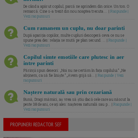
De când a apărut copilul, parcă ne aprindem din orice. Un ton. O
remarcă. Cine s-a trezit din nou noaptea trecuta.... |
Raspunde |
Vezi raspunsuri
Cum ramanem un cuplu, nu doar parinti
După apariția copiilor, multe cupluri descoperă ceva ce nu se
spune prea des: relația se mută pe plan secund. ... |
Raspunde |
Vezi raspunsuri
Copilul simte emotiile care plutesc in aer
intre parinti
Părinții spun deseori: „Noi nu ne certăm în fața copilului.” „Ne
abținem, ca să fie liniște.” „Avem grijă să... |
Raspunde | Vezi
raspunsuri
Naștere naturală sau prin cezariană
Bună, Dragi mămici, aș vrea să știu dacă cele care au născut la
peste 38 de ani, ce ați ales: nașterea naturală sau p... |
Raspunde |
Vezi raspunsuri
PROPUNERI REDACTOR SEF