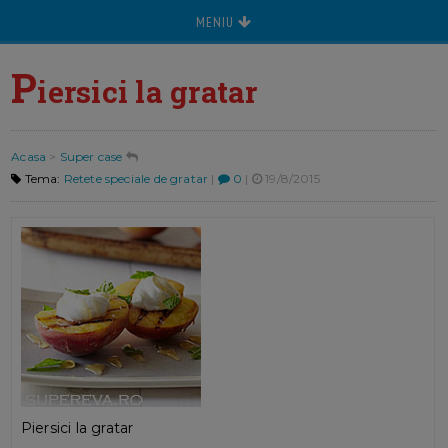
MENIU
P
iersici la gratar
Acasa
>
Super case
Tema:
Retete speciale de gratar
|
0
|
19/8/2015
Piersici la gratar