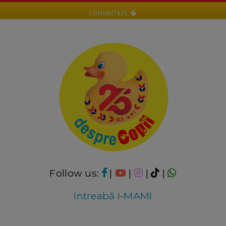
COMUNITATE
Follow us:
|
|
|
|
Intreabă I-MAMI