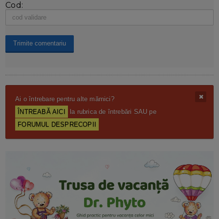
Cod:
Ai o întrebare pentru alte mămici?
ÎNTREABĂ AICI
la rubrica de întrebări SAU pe
FORUMUL DESPRECOPII