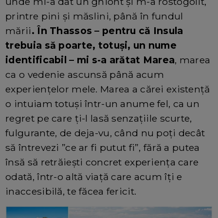
unde mi-a dat un ghiont și m-a rostogolit,
printre pini și măslini, până în fundul
mării
. În Thassos – pentru că Insula
trebuia să poarte, totuși, un nume
identificabil – mi s-a arătat Marea
, marea
ca o vedenie ascunsă până acum
experiențelor mele. Marea a cărei existență
o intuiam totuși într-un anume fel, ca un
regret pe care ți-l lasă senzațiile scurte,
fulgurante, de deja-vu, când nu poți decât
să întrevezi ”ce ar fi putut fi”, fără a putea
însă să retrăiești concret experiența care
odată, într-o altă viață care acum îți e
inaccesibilă, te făcea fericit.