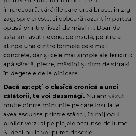
pietrele de un alb orbitor care o
împresoară, cărările care urcă brusc, în zig-
zag, spre creste, și coboară razant în partea
opusă printre livezi de măslini. Doar de
asta am avut nevoie, pe insulă, pentru a
atinge una dintre formele cele mai
concrete, dar și cele mai simple ale fericirii:
apă sărată, pietre, măslini și ritm de sirtaki
în degetele de la picioare.
Dacă aștepți o clasică cronică a unei
călătorii, te voi dezamăgi.
Nu am văzut
multe dintre minunile pe care Insula le
avea ascunse printre stânci, în mijlocul
pinilor verzi și pe plajele ascunse de lume.
Și deci nu le voi putea descrie,