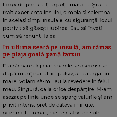
limpede pe care ți-o poți imagina. Și am
trăit experiența insulei, simplă și solemnă
în același timp. Insula e, cu siguranță, locul
potrivit să găsești iubirea. Sau să înveți
cum să renunți la ea.
In ultima seară pe insulă, am rămas
pe plaja goală până târziu
Era răcoare deja iar soarele se ascunsese
după munți când, impulsiv, am alergat în
mare. Voiam să-mi iau la revedere în felul
meu. Singură, ca la orice despărțire. M-am
așezat pe linia unde se sparg valurile și am
privit intens, preț de câteva minute,
orizontul turcoaz, pietrele albe de sub