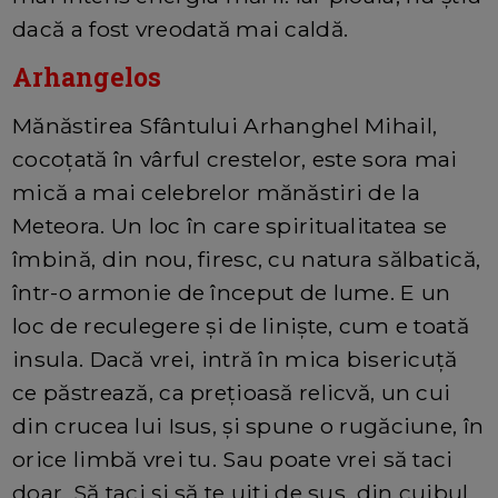
dacă a fost vreodată mai caldă.
Arhangelos
Mănăstirea Sfântului Arhanghel Mihail,
cocoțată în vârful crestelor, este sora mai
mică a mai celebrelor mănăstiri de la
Meteora. Un loc în care spiritualitatea se
îmbină, din nou, firesc, cu natura sălbatică,
într-o armonie de început de lume. E un
loc de reculegere și de liniște, cum e toată
insula. Dacă vrei, intră în mica bisericuță
ce păstrează, ca prețioasă relicvă, un cui
din crucea lui Isus, și spune o rugăciune, în
orice limbă vrei tu. Sau poate vrei să taci
doar. Să taci și să te uiți de sus, din cuibul