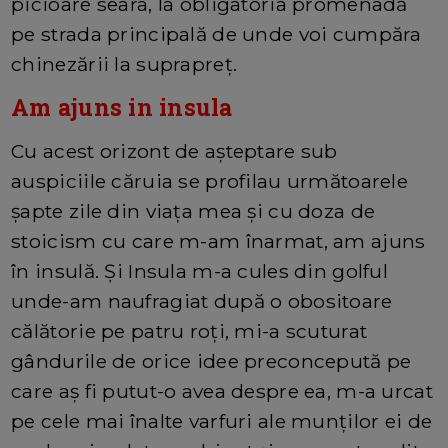
picioare seara, la obligatoria promenadă
pe strada principală de unde voi cumpăra
chinezării la suprapreț.
Am ajuns in insula
Cu acest orizont de așteptare sub
auspiciile căruia se profilau următoarele
șapte zile din viața mea și cu doza de
stoicism cu care m-am înarmat, am ajuns
în insulă. Și Insula m-a cules din golful
unde-am naufragiat după o obositoare
călătorie pe patru roți, mi-a scuturat
gândurile de orice idee preconcepută pe
care aș fi putut-o avea despre ea, m-a urcat
pe cele mai înalte varfuri ale munților ei de