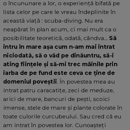
o încununare a lor, o experiență bifată pe
lista celor pe care le vreau îndeplinite în
această viață : scuba-diving. Nu era
neapărat în plan acum, ci mai mult ca o
posibilitate teoretică, odată, cândva…
Să
intru în mare așa cum n-am mai intrat
niciodată, să o văd pe dinăuntru, să-i
ating ființele și să-mi trec mâinile prin
iarba de pe fund este ceva ce ține de
domeniul poveștii
. În povestea mea au
intrat patru caracatițe, zeci de meduze,
arici de mare, bancuri de pești, scoici
imense, stele de mare și plante colorate în
toate culorile curcubeului. Sau cred că eu
am intrat în povestea lor. Cunoașteți