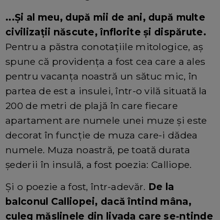
...Și al meu, după mii de ani, după multe
civilizații născute, înflorite și dispărute.
Pentru a păstra conotațiile mitologice, aș
spune că providența a fost cea care a ales
pentru vacanța noastră un sătuc mic, în
partea de est a insulei, într-o vilă situată la
200 de metri de plajă în care fiecare
apartament are numele unei muze și este
decorat în funcție de muza care-i dădea
numele. Muza noastră, pe toată durata
șederii în insulă, a fost poezia: Calliope.
Și o poezie a fost, într-adevăr.
De la
balconul Calliopei, dacă întind mâna,
culeg măslinele din livada care se-ntinde