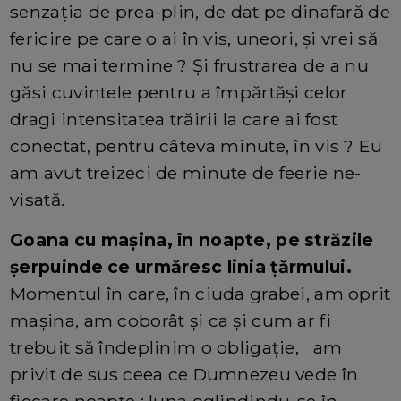
senzația de prea-plin, de dat pe dinafară de
fericire pe care o ai în vis, uneori, și vrei să
nu se mai termine ? Și frustrarea de a nu
găsi cuvintele pentru a împărtăși celor
dragi intensitatea trăirii la care ai fost
conectat, pentru câteva minute, în vis ? Eu
am avut treizeci de minute de feerie ne-
visată.
Goana cu mașina, în noapte, pe străzile
șerpuinde ce urmăresc linia țărmului.
Momentul în care, în ciuda grabei, am oprit
mașina, am coborât și ca și cum ar fi
trebuit să îndeplinim o obligație, am
privit de sus ceea ce Dumnezeu vede în
fiecare noapte : luna oglindindu-se în