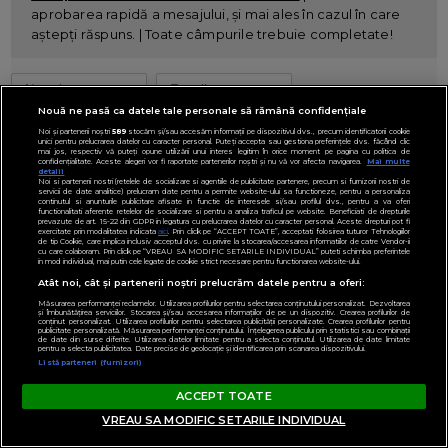
aprobarea rapidă a mesajului, și mai ales în cazul în care
aștepți răspuns. | Toate câmpurile trebuie completate!
Nouă ne pasă ca datele tale personale să rămână confidențiale
Noi și partenerii noștri
589
stocăm și/sau accesăm informații pe dispozitivul dvs., precum identificatorii cookie
unici pentru prelucrarea datelor cu caracter personal. Puteți accepta sau gestiona preferințele dvs. făcând clic
mai jos, respectiv vă puteți opune utilizării unui interes legitim în orice moment pe pagina cu politica de
confidențialitate. Aceste alegeri vor fi raportate partenerilor noștri și nu vă vor afecta navigarea.
Mai multe
detalii
Noi si partenerii nostri (retelele de socializare si agentiile de publicitate partenere, precum si furnizorii nostri de
servicii de date analitice) prelucram date pentru a permite website-ului sa functioneze, pentru a personaliza
continutul si anunturile publicitare afisate in functie de interesele si/sau profilul dvs., pentru a va oferi
functionalitati aferente retelelor de socializare si pentru a analiza traficul pe website. Beneficiati de drepturile
prevazute de art. 15-22 din GDPR in legatura cu prelucrarea datelor cu caracter personal. Aceste drepturi pot fi
exercitate prin modalitatea indicata
aici
. Prin click pe “ACCEPT TOATE”, acceptati folosirea tuturor Tehnologiilor
de tip Cookie, care implica inclusiv acceptul dvs. cu privire la stocarea/accesarea informatiilor de catre Vendor-ii
Mesajul tău este o întrebare la care
cu care colaboram. Prin click pe “VREAU SA MODIFIC SETARILE INDIVIDUAL” puteti schimba preferintele
in mod individual, mai putin cele legate de cookie strict necesare pentru functionarea website-ului.
aștepți răspuns?
Atât noi, cât și partenerii noștri prelucrăm datele pentru a oferi:
Măsurarea performanței reclamelor. Utilizarea profilurilor pentru selectarea conținutului personalizat. Dezvoltarea
și îmbunătățirea serviciilor. Stocarea și/sau accesarea informațiilor de pe un dispozitiv. Crearea profilurilor de
DA (este întrebare)
conținut personalizat. Utilizarea profilurilor pentru selectarea publicității personalizate. Crearea profilurilor pentru
publicitate personalizată. Măsurarea performanței conținutului. Înțelegerea publicului prin statistici sau combinații
de date din surse diferite. Utilizarea datelor limitate pentru a selecta conținutul. Utilizarea de date limitate
NU (nu este întrebare)
pentru a selecta publicitatea. Date precise de geolocație și identificarea prin scanarea dispozitivului.
Listă parteneri (furnizori)
Introdu codul de validare rosu in casuta de cod:
ACCEPT TOATE
0217026
VREAU SA MODIFIC SETARILE INDIVIDUAL
Cod: