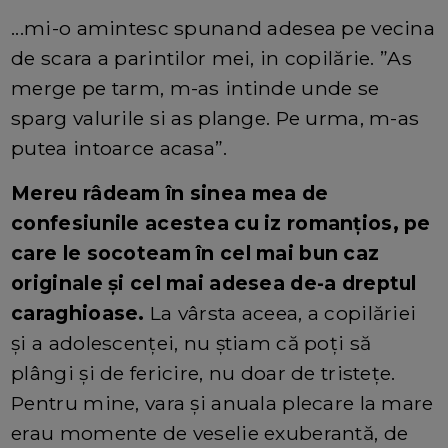
...mi-o amintesc spunand adesea pe vecina
de scara a parintilor mei, in copilărie. ”As
merge pe tarm, m-as intinde unde se
sparg valurile si as plange. Pe urma, m-as
putea intoarce acasa”.
Mereu râdeam în sinea mea de
confesiunile acestea cu iz romanțios, pe
care le socoteam în cel mai bun caz
originale și cel mai adesea de-a dreptul
caraghioase.
La vârsta aceea, a copilăriei
și a adolescenței, nu știam că poți să
plângi și de fericire, nu doar de tristețe.
Pentru mine, vara și anuala plecare la mare
erau momente de veselie exuberantă, de