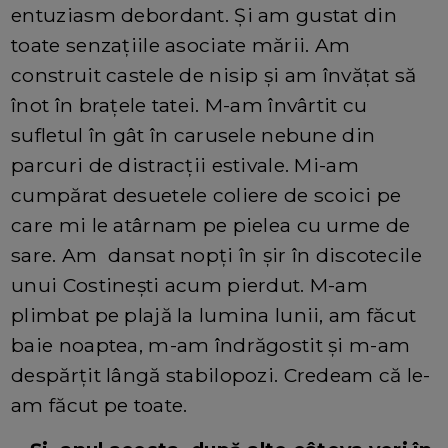
entuziasm debordant. Și am gustat din
toate senzațiile asociate mării. Am
construit castele de nisip și am învățat să
înot în brațele tatei. M-am învârtit cu
sufletul în gât în carusele nebune din
parcuri de distracții estivale. Mi-am
cumpărat desuetele coliere de scoici pe
care mi le atârnam pe pielea cu urme de
sare. Am dansat nopți în șir în discotecile
unui Costinești acum pierdut. M-am
plimbat pe plajă la lumina lunii, am făcut
baie noaptea, m-am îndrăgostit și m-am
despărțit lângă stabilopozi. Credeam că le-
am făcut pe toate.