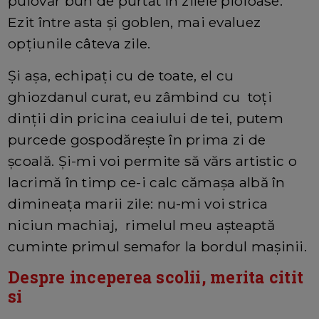
pulovăr bun de purtat în zilele ploioase.
Ezit între asta și goblen, mai evaluez
opțiunile câteva zile.
Și așa, echipați cu de toate, el cu
ghiozdanul curat, eu zâmbind cu toți
dinții din pricina ceaiului de tei, putem
purcede gospodărește în prima zi de
școală. Și-mi voi permite să vărs artistic o
lacrimă în timp ce-i calc cămașa albă în
dimineața marii zile: nu-mi voi strica
niciun machiaj, rimelul meu așteaptă
cuminte primul semafor la bordul mașinii.
Despre inceperea scolii, merita citit
si