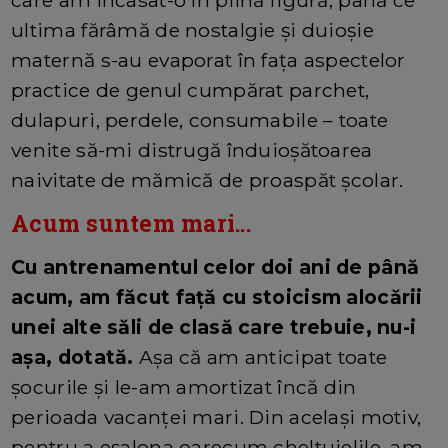
ultima fărâmă de nostalgie și duioșie
maternă s-au evaporat în fața aspectelor
practice de genul cumpărat parchet,
dulapuri, perdele, consumabile – toate
venite să-mi distrugă înduioșătoarea
naivitate de mămică de proaspăt școlar.
Acum suntem mari...
Cu antrenamentul celor doi ani de până
acum, am făcut față cu stoicism alocării
unei alte săli de clasă care trebuie, nu-i
așa, dotată.
Așa că am anticipat toate
șocurile și le-am amortizat încă din
perioada vacanței mari. Din același motiv,
pentru a eșalona oarecum cheltuielile, am