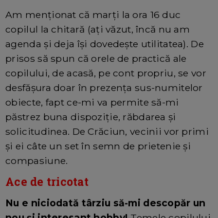
Am menționat că marți la ora 16 duc
copilul la chitară (ați văzut, încă nu am
agenda și deja își dovedește utilitatea). De
prisos să spun că orele de practică ale
copilului, de acasă, pe cont propriu, se vor
desfășura doar în prezența sus-numitelor
obiecte, fapt ce-mi va permite să-mi
păstrez buna dispoziție, răbdarea și
solicitudinea. De Crăciun, vecinii vor primi
și ei câte un set în semn de prietenie și
compasiune.
Ace de tricotat
Nu e niciodată târziu să-mi descopăr un
nou și interesant hobby!
Temele copilului