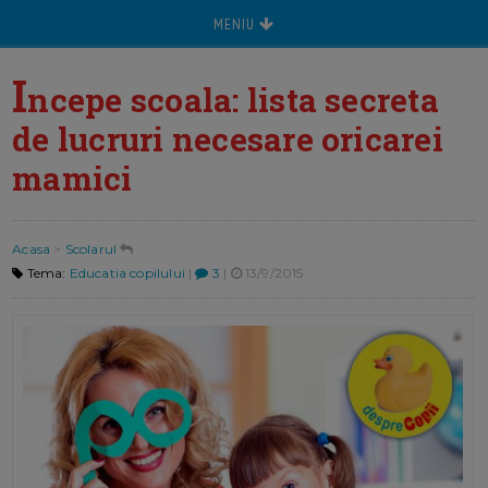
MENIU
I
ncepe scoala: lista secreta
de lucruri necesare oricarei
mamici
Acasa
>
Scolarul
Tema:
Educatia copilului
|
3
|
13/9/2015