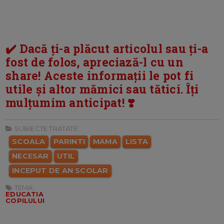
✔️ Dacă ți-a plăcut articolul sau ți-a
fost de folos, apreciază-l cu un
share! Aceste informații le pot fi
utile și altor mămici sau tătici. Îți
mulțumim anticipat! ❣️
SUBIECTE TRATATE:
SCOALA
PARINTI
MAMA
LISTA
NECESAR
UTIL
INCEPUT DE AN SCOLAR
TEMA:
EDUCATIA
COPILULUI