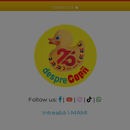
COMUNITATE
Follow us:
|
|
|
|
Intreabă I-MAMI