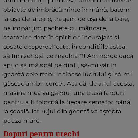
unii după alții prin casă, uneori cu diverse
obiecte de îmbrăcăminte în mână, batem
la ușa de la baie, tragem de ușa de la baie,
ne împărțim pachete cu mâncare,
scatoalce date în spirit de încurajare și
șosete desperecheate. În condițiile astea,
să fim serioși: ce machiaj?! Am noroc dacă
apuc să mă spăl pe dinți, să-mi vâr în
geantă cele trebuincioase lucrului și să-mi
găsesc ambii cercei. Așa că, de anul acesta,
mașina mea va găzdui una trusă farduri
pentru a fi folosită la fiecare semafor până
la școală. Iar rujul din geantă va aștepta
pauza mare.
Dopuri pentru urechi