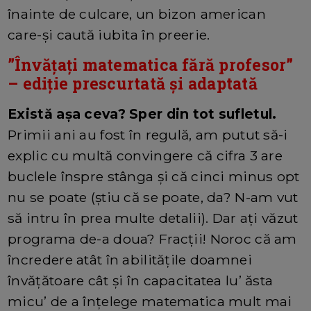
înainte de culcare, un bizon american
care-și caută iubita în preerie.
”Învățați matematica fără profesor”
– ediție prescurtată și adaptată
Există așa ceva? Sper din tot sufletul.
Primii ani au fost în regulă, am putut să-i
explic cu multă convingere că cifra 3 are
buclele înspre stânga și că cinci minus opt
nu se poate (știu că se poate, da? N-am vut
să intru în prea multe detalii). Dar ați văzut
programa de-a doua? Fracții! Noroc că am
încredere atât în abilitățile doamnei
învățătoare cât și în capacitatea lu’ ăsta
micu’ de a înțelege matematica mult mai