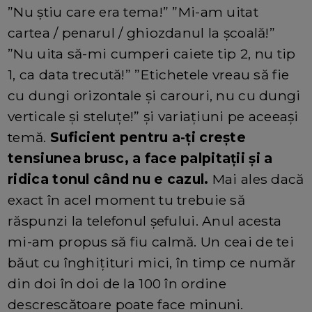
”Nu știu care era tema!” ”Mi-am uitat
cartea / penarul / ghiozdanul la școală!”
”Nu uita să-mi cumperi caiete tip 2, nu tip
1, ca data trecută!” ”Etichetele vreau să fie
cu dungi orizontale și carouri, nu cu dungi
verticale și steluțe!” și variațiuni pe aceeași
temă.
Suficient pentru a-ți crește
tensiunea brusc, a face palpitații și a
ridica tonul când nu e cazul.
Mai ales dacă
exact în acel moment tu trebuie să
răspunzi la telefonul șefului. Anul acesta
mi-am propus să fiu calmă. Un ceai de tei
băut cu înghițituri mici, în timp ce număr
din doi în doi de la 100 în ordine
descrescătoare poate face minuni.