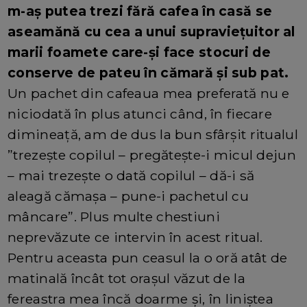
m-aș putea trezi fără cafea în casă se
aseamănă cu cea a unui supraviețuitor al
marii foamete care-și face stocuri de
conserve de pateu în cămară și sub pat.
Un pachet din cafeaua mea preferată nu e
niciodată în plus atunci când, în fiecare
dimineață, am de dus la bun sfârșit ritualul
”trezește copilul – pregătește-i micul dejun
– mai trezește o dată copilul – dă-i să
aleagă cămașa – pune-i pachetul cu
mâncare”. Plus multe chestiuni
neprevăzute ce intervin în acest ritual.
Pentru aceasta pun ceasul la o oră atât de
matinală încât tot orașul văzut de la
fereastra mea încă doarme și, în liniștea