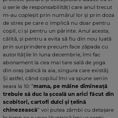
o serie de responsabilități care anul trecut
m-au copleșit prin numărul lor și prin doza
de stres pe care o implică nu doar pentru
copil, ci și pentru un părinte. Anul acesta,
călită, și pentru a evita să fiu din nou luată
prin surprindere precum face zăpada cu
autoritățile în luna decembrie, îmi fac
abonament la cea mai tare sală de yoga
din oraș (adică la aia, singura care există).
Și astfel, când copilul îmi va spune senin
seara la 10: ”
mama, pe mâine dimineață
trebuie să duc la școală un arici făcut din
scobitori, cartofi dulci și țelină
chinezească
” voi putea zâmbi cu detașare
în timp ce o voce lăuntrică îmi va șopti: