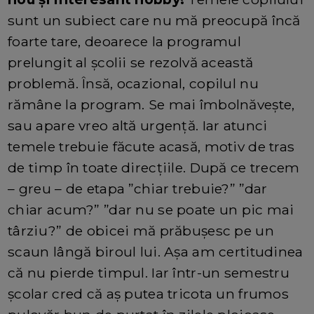
sunt un subiect care nu mă preocupă încă
foarte tare, deoarece la programul
prelungit al școlii se rezolvă această
problemă. Însă, ocazional, copilul nu
rămâne la program. Se mai îmbolnăvește,
sau apare vreo altă urgență. Iar atunci
temele trebuie făcute acasă, motiv de tras
de timp în toate direcțiile. După ce trecem
– greu – de etapa ”chiar trebuie?” ”dar
chiar acum?” ”dar nu se poate un pic mai
târziu?” de obicei mă prăbușesc pe un
scaun lângă biroul lui. Așa am certitudinea
că nu pierde timpul. Iar într-un semestru
școlar cred că aș putea tricota un frumos