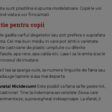
te sunt plastilina si spuma modelatoare. Copiii le vor
 viata si vor fi incantati.
tie pentru copii
 le gadila varful degetelor sau pot prefera o suprafata
a. Cel mai bun mediu in care pot simti o varietate
itie castroane de plastic umplute cu diferite
asole, apa rece, apa calda etc. Lasa-l sa le simta si sa le
procesul de invatare.
sa il lasi sa sparga oule, sa numere lingurile de faina sau
adauge laptele si asa mai departe.
urata! Nicidecum!
Este posibil ca faina sa fie peste tot,
 castronel. Tine la indemana servetelele Zewa care
xperimenteze, supravegheat indeaproape. La sfarsit, il
.