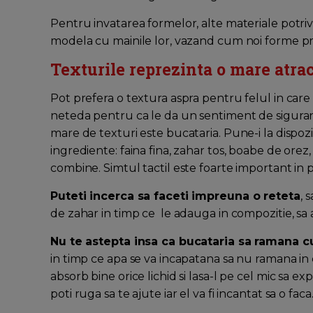
Pentru invatarea formelor, alte materiale potrivi
modela cu mainile lor, vazand cum noi forme prind
Texturile reprezinta o mare atrac
Pot prefera o textura aspra pentru felul in care
neteda pentru ca le da un sentiment de sigurant
mare de texturi este bucataria. Pune-i la dispoz
ingrediente: faina fina, zahar tos, boabe de orez, f
combine. Simtul tactil este foarte important in 
Puteti incerca sa faceti impreuna o reteta
, 
de zahar in timp ce le adauga in compozitie, sa 
Nu te astepta insa ca bucataria sa ramana c
in timp ce apa se va incapatana sa nu ramana in
absorb bine orice lichid si lasa-l pe cel mic sa e
poti ruga sa te ajute iar el va fi incantat sa o faca