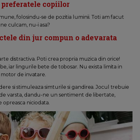
preferatele copiilor
mune, folosindu-se de pozitia luminii. Toti am facut
 ne culcam, nu-i asa?
ectele din jur compun o adevarata
rte distractiva. Poti crea propria muzica din orice!
, iar lingurile bete de tobosar. Nu exista limita in
l motor de invatare.
ere si stimuleaza simturile si gandirea. Jocul trebuie
t de varsta, dandu-ne un sentiment de libertate,
e opreasca niciodata.