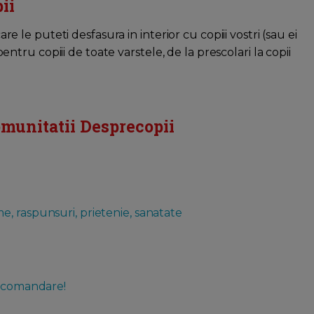
ii
are le puteti desfasura in interior cu copiii vostri (sau ei
 pentru copiii de toate varstele, de la prescolari la copii
omunitatii Desprecopii
leme, raspunsuri, prietenie, sanatate
recomandare!