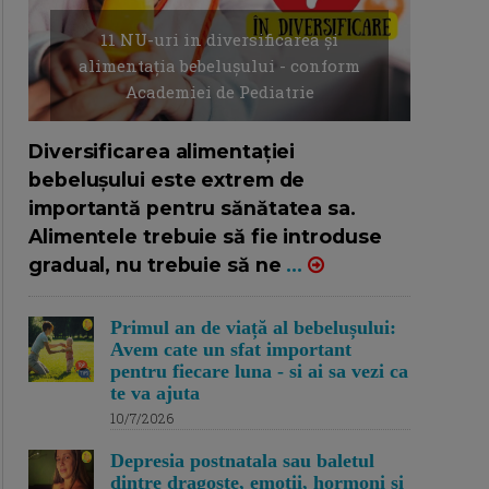
11 NU-uri in diversificarea și
alimentația bebelușului - conform
Academiei de Pediatrie
16/7/2026
AUTOR: EDITOR DC.
Diversificarea alimentației
bebelușului este extrem de
importantă pentru sănătatea sa.
Alimentele trebuie să fie introduse
gradual, nu trebuie să ne
...
Primul an de viață al bebelușului:
Avem cate un sfat important
pentru fiecare luna - si ai sa vezi ca
te va ajuta
10/7/2026
Depresia postnatala sau baletul
dintre dragoste, emotii, hormoni si