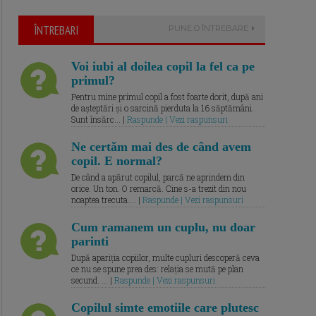
ÎNTREBARI
PUNE O ÎNTREBARE
Voi iubi al doilea copil la fel ca pe
primul?
Pentru mine primul copil a fost foarte dorit, după ani
de așteptări și o sarcină pierduta la 16 săptămâni.
Sunt însărc... |
Raspunde | Vezi raspunsuri
Ne certăm mai des de când avem
copil. E normal?
De când a apărut copilul, parcă ne aprindem din
orice. Un ton. O remarcă. Cine s-a trezit din nou
noaptea trecuta.... |
Raspunde | Vezi raspunsuri
Cum ramanem un cuplu, nu doar
parinti
După apariția copiilor, multe cupluri descoperă ceva
ce nu se spune prea des: relația se mută pe plan
secund. ... |
Raspunde | Vezi raspunsuri
Copilul simte emotiile care plutesc