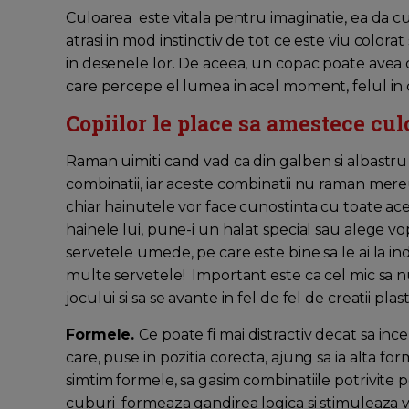
Culoarea este vitala pentru imaginatie, ea da culo
atrasi in mod instinctiv de tot ce este viu color
in desenele lor. De aceea, un copac poate avea cu
care percepe el lumea in acel moment, felul in car
Copiilor le place sa amestece culo
Raman uimiti cand vad ca din galben si albastru 
combinatii, iar aceste combinatii nu raman mereu 
chiar hainutele vor face cunostinta cu toate aces
hainele lui, pune-i un halat special sau alege vop
servetele umede, pe care este bine sa le ai la 
multe servetele! Important este ca cel mic sa nu
jocului si sa se avante in fel de fel de creatii plas
Formele.
Ce poate fi mai distractiv decat sa ince
care, puse in pozitia corecta, ajung sa ia alta f
simtim formele, sa gasim combinatiile potrivite p
cuburi formeaza gandirea logica si stimuleaza vi