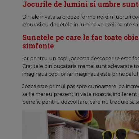
Jocurile de lumini si umbre sunt 
Din ale invata sa creeze forme noi din lucruri co
iepurasi cu degetele in lumina veiozei inainte sa
Sunetele pe care le fac toate obi
simfonie
Iar pentru un copil, aceasta descoperire este foa
Cratitele din bucataria mamei sunt adevarate tobe
imaginatia copiilor iar imaginatia este principalu
Joaca este primul pas spre cunoastere, da incred
sa fie mereu prezent in viata noastra, indiferen
benefic pentru dezvoltare, care nu trebuie sa s