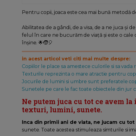
Pentru copii, joaca este cea mai bună metodă de
Abilitatea de a gândi, de a visa, de a ne juca și
felul în care ne bucurăm de viață și este o cale 
înșine. 🌟🧒🎈
in acest articol veti citi mai multe despre:
Copiilor le place sa amestece culorile si sa vada 
Texturile reprezinta o mare atractie pentru copi
Jocurile de lumini si umbre sunt preferatele cop
Sunetele pe care le fac toate obiectele din ju
Ne putem juca cu tot ce avem la
texturi, lumini, sunete.
Inca din primii ani de viata, ne jucam cu t
sunete. Toate acestea stimuleaza simturile si ima