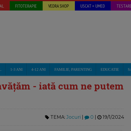
AL
FITOTERAPIE
VEDRA SHOP
USCAT + UMED
TESTARE
L
1-3 ANI
4-12 ANI
FAMILIE, PARENTING
EDUCATIE
S
nvățăm - iată cum ne putem
TEMA:
Jocuri
|
0
|
19/1/2024