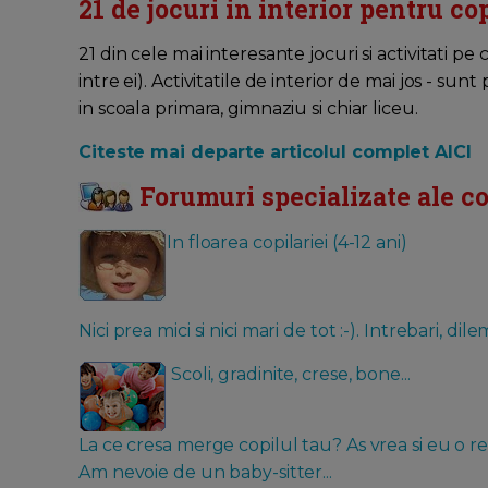
21 de jocuri in interior pentru cop
21 din cele mai interesante jocuri si activitati pe c
intre ei). Activitatile de interior de mai jos - sunt
in scoala primara, gimnaziu si chiar liceu.
Citeste mai departe articolul complet AICI
Forumuri specializate ale c
In floarea copilariei (4-12 ani)
Nici prea mici si nici mari de tot :-). Intrebari, di
Scoli, gradinite, crese, bone...
La ce cresa merge copilul tau? As vrea si eu o 
Am nevoie de un baby-sitter...