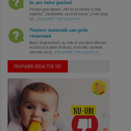
in aer intre parinti
Părinții spun deseori: „Noi nu ne certăm în fața
copilului.” „Ne abținem, ca să fie liniște.” „Avem grijă
să... |
Raspunde | Vezi raspunsuri
Naștere naturală sau prin
cezariană
Bună, Dragi mămici, aș vrea să știu dacă cele care
au născut la peste 38 de ani, ce ați ales: nașterea
naturală sau p... |
Raspunde | Vezi raspunsuri
PROPUNERI REDACTOR SEF