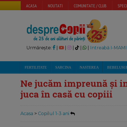
ACASA
NOUTATI
COMUNITATE / CLUB
SPECI
Urmărește:
|
|
|
|
|
Intreabă I-MAMI
FERTILITATE
SARCINA
NASTEREA
BEBELUSU
Ne jucăm impreună și i
juca în casă cu copiii
Acasa
>
Copilul 1-3 ani