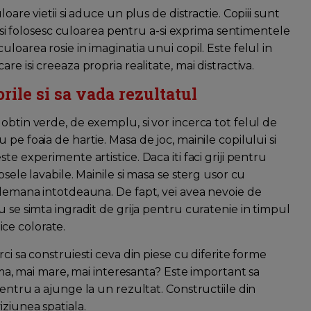
are vietii si aduce un plus de distractie. Copiii sunt
at si folosesc culoarea pentru a-si exprima sentimentele
loarea rosie in imaginatia unui copil. Este felul in
e isi creeaza propria realitate, mai distractiva.
rile si sa vada rezultatul
obtin verde, de exemplu, si vor incerca tot felul de
pe foaia de hartie. Masa de joc, mainile copilului si
te experimente artistice. Daca iti faci griji pentru
sele lavabile. Mainile si masa se sterg usor cu
indemana intotdeauna. De fapt, vei avea nevoie de
 se simta ingradit de grija pentru curatenie in timpul
tice colorate.
rci sa construiesti ceva din piese cu diferite forme
orma, mai mare, mai interesanta? Este important sa
entru a ajunge la un rezultat. Constructiile din
ziunea spatiala.