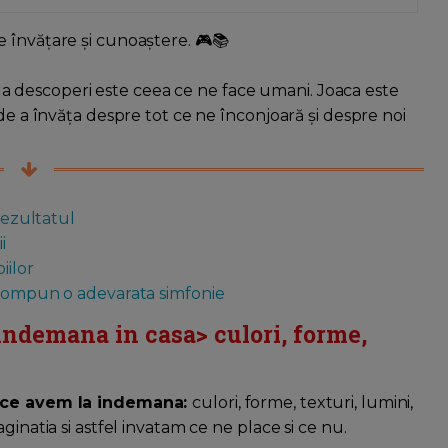
 învățare și cunoaștere. 🎮📚
 de a descoperi este ceea ce ne face umani. Joaca este
de a învăța despre tot ce ne înconjoară și despre noi
rezultatul
i
iilor
r compun o adevarata simfonie
 indemana in casa>
culori, forme,
ot ce avem la indemana:
culori, forme, texturi, lumini,
ginatia si astfel invatam ce ne place si ce nu.