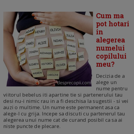
Cum ma
pot hotari
in
alegerea
numelui
copilului
meu?
Decizia de a
alege un
nume pentru
viitorul bebelus iti apartine tie si partenerului tau
desi nu-i nimic rau in a fi deschisa la sugestii - si vei
auzi o multime. Un nume este permanent asa ca
alege-l cu grija. Incepe sa discuti cu partenerul tau
alegerea unui nume cat de curand posibil ca sa ai
niste puncte de plecare.