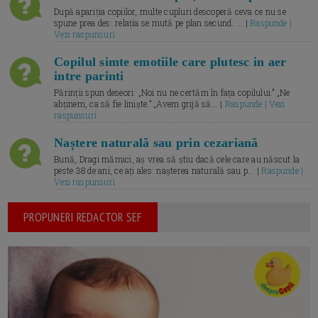
După apariția copiilor, multe cupluri descoperă ceva ce nu se
spune prea des: relația se mută pe plan secund. ... |
Raspunde |
Vezi raspunsuri
Copilul simte emotiile care plutesc in aer
intre parinti
Părinții spun deseori: „Noi nu ne certăm în fața copilului.” „Ne
abținem, ca să fie liniște.” „Avem grijă să... |
Raspunde | Vezi
raspunsuri
Naștere naturală sau prin cezariană
Bună, Dragi mămici, aș vrea să știu dacă cele care au născut la
peste 38 de ani, ce ați ales: nașterea naturală sau p... |
Raspunde |
Vezi raspunsuri
PROPUNERI REDACTOR SEF