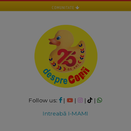
COMUNITATE
Follow us:
|
|
|
|
Intreabă I-MAMI