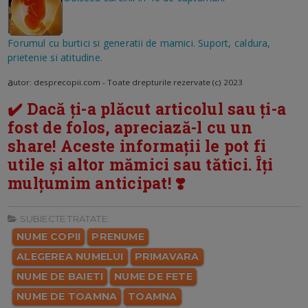
Forumul cu burtici si generatii de mamici. Suport, caldura,
prietenie si atitudine.
a
utor: desprecopii.com - Toate drepturile rezervate (c) 2023
✔️ Dacă ți-a plăcut articolul sau ți-a
fost de folos, apreciază-l cu un
share! Aceste informații le pot fi
utile și altor mămici sau tătici. Îți
mulțumim anticipat! ❣️
SUBIECTE TRATATE:
NUME COPII
PRENUME
ALEGEREA NUMELUI
PRIMAVARA
NUME DE BAIETI
NUME DE FETE
NUME DE TOAMNA
TOAMNA