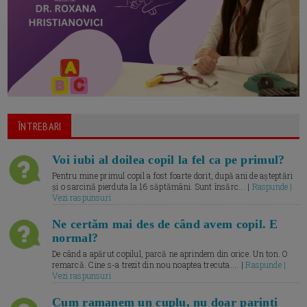
ÎNTREBARI
Voi iubi al doilea copil la fel ca pe primul?
Pentru mine primul copil a fost foarte dorit, după ani de așteptări
și o sarcină pierduta la 16 săptămâni. Sunt însărc... |
Raspunde |
Vezi raspunsuri
Ne certăm mai des de când avem copil. E
normal?
De când a apărut copilul, parcă ne aprindem din orice. Un ton. O
remarcă. Cine s-a trezit din nou noaptea trecuta.... |
Raspunde |
Vezi raspunsuri
Cum ramanem un cuplu, nu doar parinti