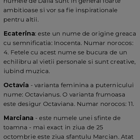
numele de Dalia sunt in general foarte
ambitioase si vor sa fie inspirationale
pentru altii.
Ecaterina
: este un nume de origine greaca
cu semnificatia: Inocenta. Numar norocos:
4. Fetele cu acest nume se bucura de un
echilibru al vietii personale si sunt creative,
iubind muzica.
Octavia
-
varianta feminina a puternicului
nume: Octavianus. O varianta frumoasa
este desigur Octaviana. Numar norocos: 11.
Marciana
- este numele unei sfinte de
toamna - mai exact in ziua de 25
octombrie este ziua sfantulu Marcian. Atat