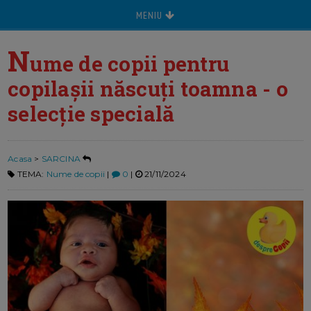
MENIU
N
ume de copii pentru
copilașii născuți toamna - o
selecție specială
Acasa
>
SARCINA
TEMA:
Nume de copii
|
0
|
21/11/2024