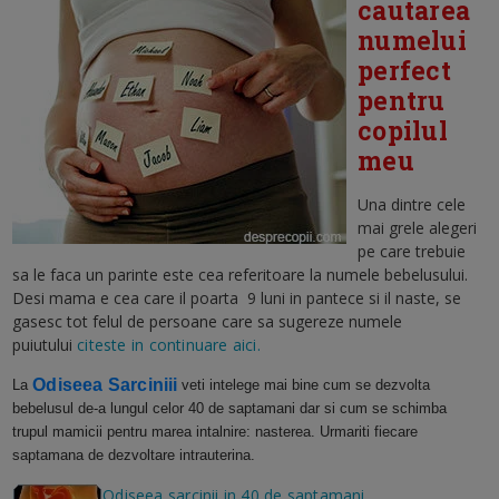
cautarea
numelui
perfect
pentru
copilul
meu
Una dintre cele
mai grele alegeri
pe care trebuie
sa le faca un parinte este cea referitoare la numele bebelusului.
Desi mama e cea care il poarta 9 luni in pantece si il naste, se
gasesc tot felul de persoane care sa sugereze numele
puiutului
citeste in continuare aici.
Odiseea Sarciniii
La
veti intelege mai bine cum se dezvolta
bebelusul de-a lungul celor 40 de saptamani dar si cum se schimba
trupul mamicii pentru marea intalnire: nasterea.
Urmariti fiecare
saptamana de dezvoltare intrauterina.
Odiseea sarcinii in 40 de saptamani