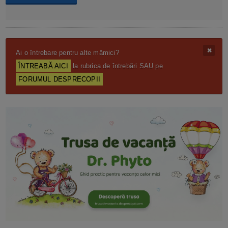
Ai o întrebare pentru alte mămici?
ÎNTREABĂ AICI
la rubrica de întrebări SAU pe
FORUMUL DESPRECOPII