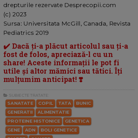
drepturile rezervate Desprecopii.com
(c) 2023
Sursa: Universitata McGill, Canada, Revista
Pediatrics 2019
✔️ Dacă ți-a plăcut articolul sau ți-a
fost de folos, apreciază-l cu un
share! Aceste informații le pot fi
utile și altor mămici sau tătici. Îți
mulțumim anticipat! ❣️
SUBIECTE TRATATE:
SANATATE
COPIL
TATA
BUNIC
GENERATII
ALIMENTATIE
PROTEINE HISTONICE
GENETICA
GENE
ADN
BOLI GENETICE