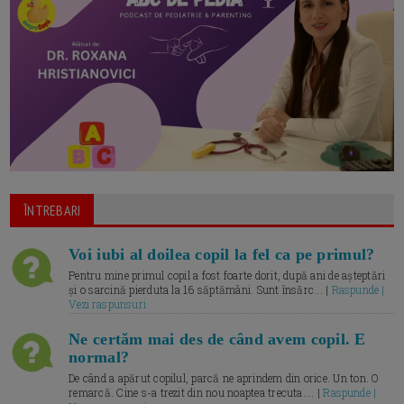
ÎNTREBARI
Voi iubi al doilea copil la fel ca pe primul?
Pentru mine primul copil a fost foarte dorit, după ani de așteptări
și o sarcină pierduta la 16 săptămâni. Sunt însărc... |
Raspunde |
Vezi raspunsuri
Ne certăm mai des de când avem copil. E
normal?
De când a apărut copilul, parcă ne aprindem din orice. Un ton. O
remarcă. Cine s-a trezit din nou noaptea trecuta.... |
Raspunde |