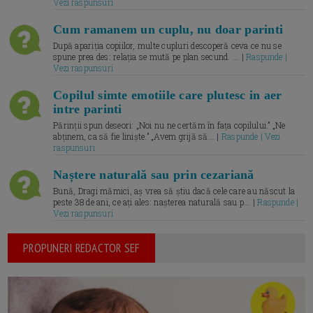
Vezi raspunsuri
Cum ramanem un cuplu, nu doar parinti
După apariția copiilor, multe cupluri descoperă ceva ce nu se
spune prea des: relația se mută pe plan secund. ... |
Raspunde |
Vezi raspunsuri
Copilul simte emotiile care plutesc in aer
intre parinti
Părinții spun deseori: „Noi nu ne certăm în fața copilului.” „Ne
abținem, ca să fie liniște.” „Avem grijă să... |
Raspunde | Vezi
raspunsuri
Naștere naturală sau prin cezariană
Bună, Dragi mămici, aș vrea să știu dacă cele care au născut la
peste 38 de ani, ce ați ales: nașterea naturală sau p... |
Raspunde |
Vezi raspunsuri
PROPUNERI REDACTOR SEF