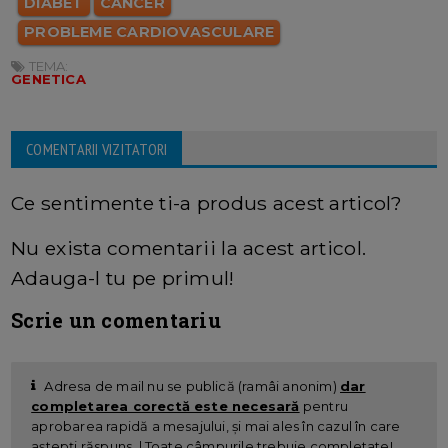
DIABET
CANCER
PROBLEME CARDIOVASCULARE
TEMA:
GENETICA
COMENTARII VIZITATORI
Ce sentimente ti-a produs acest articol?
Nu exista comentarii la acest articol.
Adauga-l tu pe primul!
Scrie un comentariu
Adresa de mail nu se publică (ramâi anonim)
dar
completarea corectă este necesară
pentru
aprobarea rapidă a mesajului, și mai ales în cazul în care
aștepți răspuns. | Toate câmpurile trebuie completate!