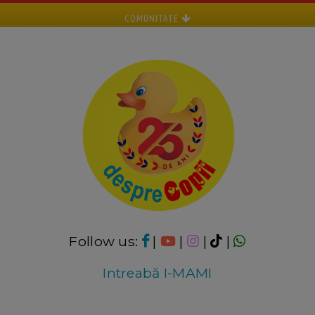
COMUNITATE
Follow us:
|
|
|
|
Intreabă I-MAMI