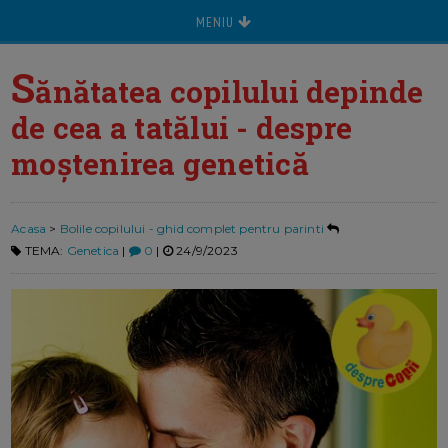
MENIU
S
ănătatea copilului depinde
de cea a tatălui - despre
moștenirea genetică
Acasa
>
Bolile copilului - ghid complet pentru parinti
TEMA:
Genetica
|
0
|
24/9/2023