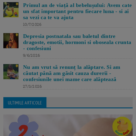
Primul an de viață al bebelușului: Avem cate
un sfat important pentru fiecare luna - si ai
sa vezi ca te va ajuta
10/7/2026
Depresia postnatala sau baletul dintre
dragoste, emotii, hormoni si oboseala crunta
- confesiuni
9/6/2026
Nu am vrut să renunț la alăptare. Si am
căutat până am găsit cauza durerii -
confesiunile unei mame care alăptează
27/3/2026
ULTIMILE ARTICOLE