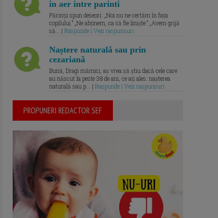
in aer intre parinti
Părinții spun deseori: „Noi nu ne certăm în fața
copilului.” „Ne abținem, ca să fie liniște.” „Avem grijă
să... |
Raspunde | Vezi raspunsuri
Naștere naturală sau prin
cezariană
Bună, Dragi mămici, aș vrea să știu dacă cele care
au născut la peste 38 de ani, ce ați ales: nașterea
naturală sau p... |
Raspunde | Vezi raspunsuri
PROPUNERI REDACTOR SEF