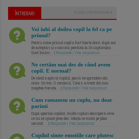
ÎNTREBARI
PUNE O ÎNTREBARE
Voi iubi al doilea copil la fel ca pe
primul?
Pentru mine primul copil a fost foarte dorit, după ani
de așteptări și o sarcină pierduta la 16 săptămâni.
Sunt însărc... |
Raspunde | Vezi raspunsuri
Ne certăm mai des de când avem
copil. E normal?
De când a apărut copilul, parcă ne aprindem din
orice. Un ton. O remarcă. Cine s-a trezit din nou
noaptea trecuta.... |
Raspunde | Vezi raspunsuri
Cum ramanem un cuplu, nu doar
parinti
După apariția copiilor, multe cupluri descoperă ceva
ce nu se spune prea des: relația se mută pe plan
secund. ... |
Raspunde | Vezi raspunsuri
Copilul simte emotiile care plutesc