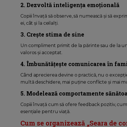
2. Dezvoltă inteligența emoțională
Copiii învață să observe, să numească și să exprim
ei, cât și la ceilalți.
3. Crește stima de sine
Un compliment primit de la părinte sau de la un
valoros și acceptat.
4. Îmbunătățește comunicarea în fami
Când aprecierea devine o practică, nu o excepție
multă deschidere, mai puține conflicte și mai m
5. Modelează comportamente sănăto
Copiii învață cum să ofere feedback pozitiv, cum 
esențiale pentru viață.
Cum se organizează „Seara de c