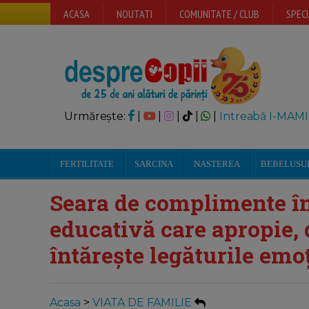
ACASA
NOUTATI
COMUNITATE / CLUB
SPECI
Urmărește:
|
|
|
|
|
Intreabă I-MAMI
FERTILITATE
SARCINA
NASTEREA
BEBELUSU
Seara de complimente în 
educativă care apropie, 
întărește legăturile emo
Acasa
>
VIATA DE FAMILIE