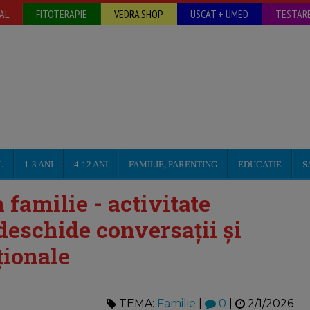
AL
FITOTERAPIE
VEDRA SHOP
USCAT + UMED
TESTARE
L
1-3 ANI
4-12 ANI
FAMILIE, PARENTING
EDUCATIE
S
familie - activitate
deschide conversații și
ționale
TEMA:
Familie
|
0
|
2/1/2026