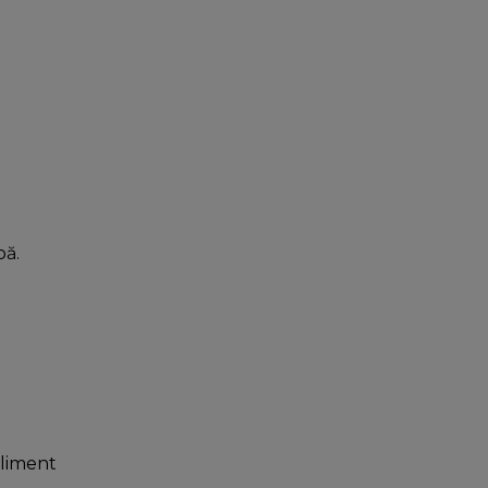
bă.
liment