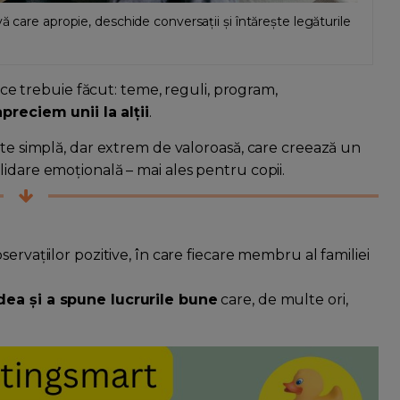
ă care apropie, deschide conversații și întărește legăturile
e ce trebuie făcut: teme, reguli, program,
preciem unii la alții
.
ate simplă, dar extrem de valoroasă, care creează un
idare emoțională – mai ales pentru copii.
ervațiilor pozitive, în care fiecare membru al familiei
dea și a spune lucrurile bune
care, de multe ori,