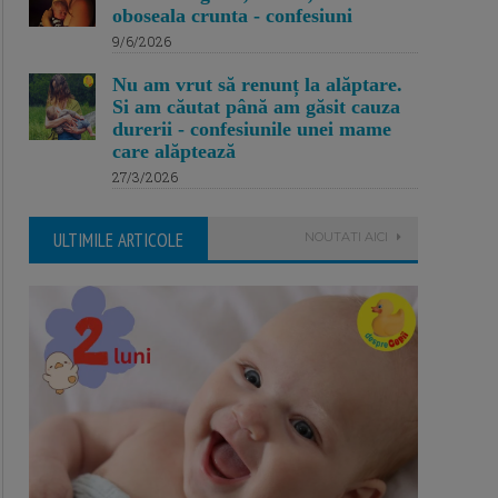
oboseala crunta - confesiuni
9/6/2026
Nu am vrut să renunț la alăptare.
Si am căutat până am găsit cauza
durerii - confesiunile unei mame
care alăptează
27/3/2026
ULTIMILE ARTICOLE
NOUTATI AICI