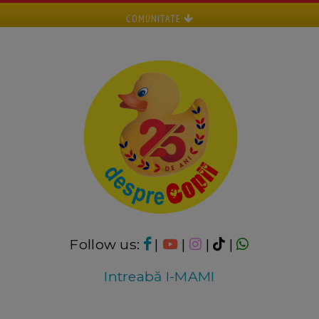
COMUNITATE
Follow us:
|
|
|
|
Intreabă I-MAMI