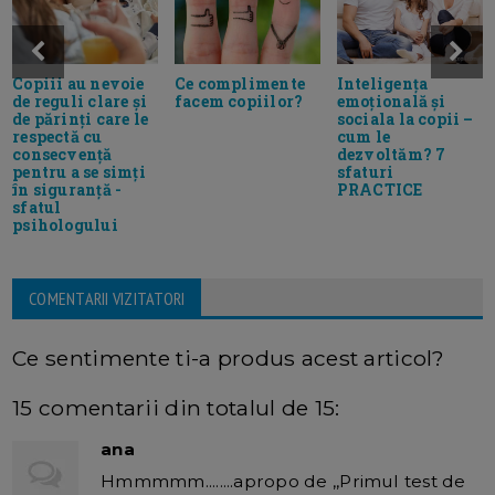
Copiii au nevoie
Ce complimente
Inteligența
de reguli clare și
facem copiilor?
emoțională și
de părinți care le
sociala la copii –
respectă cu
cum le
consecvență
dezvoltăm? 7
pentru a se simți
sfaturi
în siguranță -
PRACTICE
sfatul
psihologului
COMENTARII VIZITATORI
Ce sentimente ti-a produs acest articol?
15 comentarii din totalul de 15:
ana
Hmmmmm........apropo de ,,Primul test de