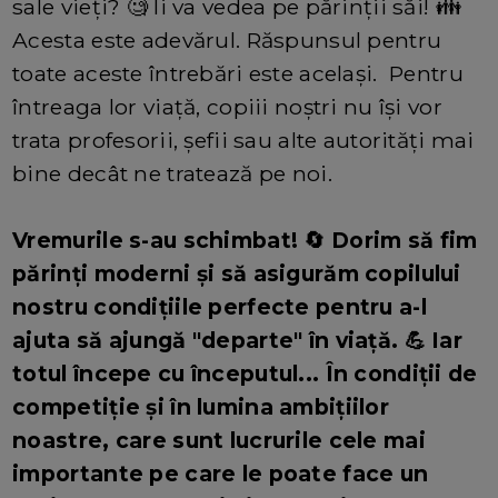
sale vieți? 🧐 Ii va vedea pe părinții săi! 👪
Acesta este adevărul. Răspunsul pentru
toate aceste întrebări este același. Pentru
întreaga lor viață, copiii noștri nu își vor
trata profesorii, șefii sau alte autorități mai
bine decât ne tratează pe noi.
Vremurile s-au schimbat! 🔄 Dorim să fim
părinți moderni și să asigurăm copilului
nostru condițiile perfecte pentru a-l
ajuta să ajungă "departe" în viață. 💪 Iar
totul începe cu începutul... În condiții de
competiție și în lumina ambițiilor
noastre, care sunt lucrurile cele mai
importante pe care le poate face un