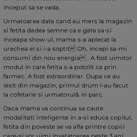
inceput sa se vada.
Urmatoarea data cand au mers la magazin
si fetita dadea semne ca e gata sa-si
inceapa show-ul, mama s-a aplecat la
urechea ei si i-a soptit Oh, incepi sa-mi
consumi din nou energia . A fost uimitor
modul in care fetita s-a potolit ca prin
farmec. A fost extraordinar. Dupa ce au
iesit din magazin, primul drum l-au facut
la cofetarie si urmatorul& in parc.
Daca mama va continua sa caute
modalitati inteligente in a-si educa copilul,
fetita din poveste se va afla printre copiii
care-si vor uimi invatatoarea peste 3 ani.