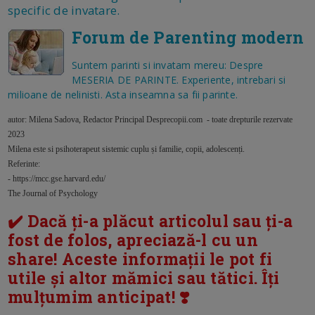
specific de invatare.
Forum de Parenting modern
Suntem parinti si invatam mereu: Despre
MESERIA DE PARINTE. Experiente, intrebari si
milioane de nelinisti. Asta inseamna sa fii parinte.
autor: Milena Sadova, Redactor Principal Desprecopii.com - toate drepturile rezervate
2023
Milena este si psihoterapeut sistemic cuplu și familie, copii, adolescenți.
Referinte:
- https://mcc.gse.harvard.edu/
The Journal of Psychology
✔️ Dacă ți-a plăcut articolul sau ți-a
fost de folos, apreciază-l cu un
share! Aceste informații le pot fi
utile și altor mămici sau tătici. Îți
mulțumim anticipat! ❣️