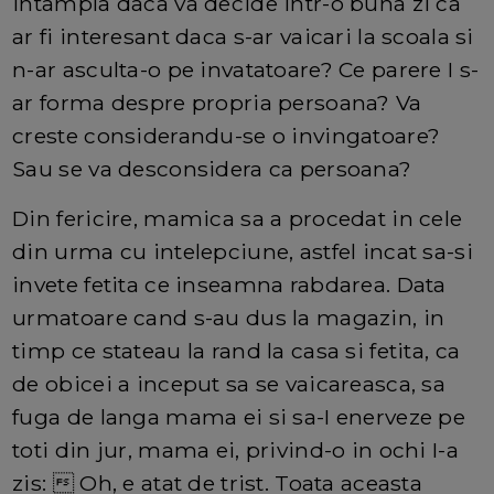
intampla daca va decide intr-o buna zi ca
ar fi interesant daca s-ar vaicari la scoala si
n-ar asculta-o pe invatatoare? Ce parere I s-
ar forma despre propria persoana? Va
creste considerandu-se o invingatoare?
Sau se va desconsidera ca persoana?
Din fericire, mamica sa a procedat in cele
din urma cu intelepciune, astfel incat sa-si
invete fetita ce inseamna rabdarea. Data
urmatoare cand s-au dus la magazin, in
timp ce stateau la rand la casa si fetita, ca
de obicei a inceput sa se vaicareasca, sa
fuga de langa mama ei si sa-I enerveze pe
toti din jur, mama ei, privind-o in ochi I-a
zis:  Oh, e atat de trist. Toata aceasta