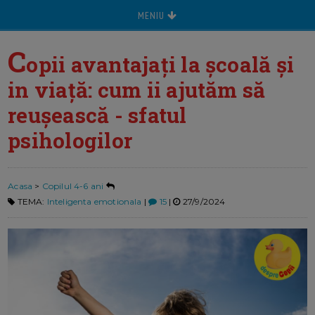
MENIU
C
opii avantajați la școală și
in viață: cum ii ajutăm să
reușească - sfatul
psihologilor
Acasa
>
Copilul 4-6 ani
TEMA:
Inteligenta emotionala
|
15
|
27/9/2024