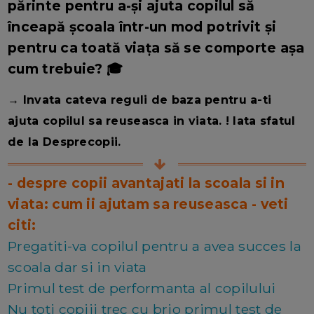
părinte pentru a-și ajuta copilul să
înceapă școala într-un mod potrivit și
pentru ca toată viața să se comporte așa
cum trebuie? 🎓
→ Invata cateva reguli de baza pentru a-ti
ajuta copilul sa reuseasca in viata. ! Iata sfatul
de la Desprecopii.
- despre copii avantajati la scoala si in
viata: cum ii ajutam sa reuseasca - veti
citi:
Pregatiti-va copilul pentru a avea succes la
scoala dar si in viata
Primul test de performanta al copilului
Nu toti copiii trec cu brio primul test de