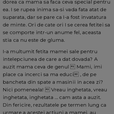
dorea ca mama sa faca ceva special pentru
ea. I se rupea inima sa-si vada fata atat de
suparata, dar se pare ca I-a fost invatatura
de minte. Ori de cate ori I se cerea fetitei sa
se comporte intr-un anume fel, aceasta
stia ca nu este de gluma.
I-a multumit fetita mamei sale pentru
intelepciunea de care a dat dovada? A
auzit mama ceva de genul  Mami, imi
place ca incerci sa ma educi , de pe
bancheta din spate a masinii in acea zi?
Nici pomeneala!  Vreau inghetata, vreau
inghetata, inghetata ... cam asta a auzit.
Din fericire, rezultatele pe termen lung ca
urmare a acestei actiuni a mamei, au