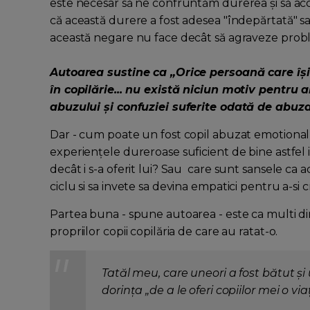
este necesar să ne confruntăm durerea și să ac
că această durere a fost adesea "îndepărtată" s
această negare nu face decât să agraveze prob
Autoarea sustine ca „Orice persoană care își
în copilărie... nu există niciun motiv pentru 
abuzului și confuziei suferite odată de abuzat
Dar - cum poate un fost copil abuzat emotional i
experiențele dureroase suficient de bine astfel i
decât i s-a oferit lui? Sau care sunt sansele ca a
ciclu si sa invete sa devina empatici pentru a-si cr
Partea buna - spune autoarea - este ca multi din
propriilor copii copilăria de care au ratat-o.
Tatăl meu, care uneori a fost bătut și
dorința „de a le oferi copiilor mei o 