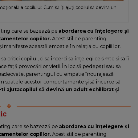
ională a copilului: Cum să îți ajuți copilul să devină un
ting care se bazează pe
abordarea cu înțelegere și
amentelor copiilor.
Acest stil de parenting
își manifeste această empatie în relația cu copiii lor.
itici copilul, ci să încerci să înțelegi ce simte și să îi
ce față provocărilor vieții. În loc să pedepsiți sau să
adecvate, parentingul cu empatie încurajează
 din spatele acestor comportamente și să încerce să
-ti ajutacopilul să devină un adult echilibrat și
ic
ting care se bazează pe
abordarea cu înțelegere și
amentelor copiilor.
Acest stil de parenting