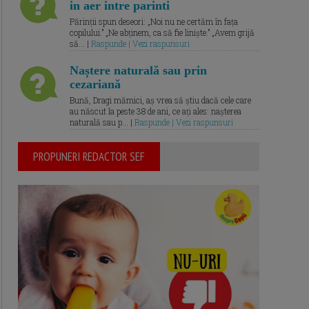
in aer intre parinti
Părinții spun deseori: „Noi nu ne certăm în fața
copilului.” „Ne abținem, ca să fie liniște.” „Avem grijă
să... |
Raspunde | Vezi raspunsuri
Naștere naturală sau prin
cezariană
Bună, Dragi mămici, aș vrea să știu dacă cele care
au născut la peste 38 de ani, ce ați ales: nașterea
naturală sau p... |
Raspunde | Vezi raspunsuri
PROPUNERI REDACTOR SEF