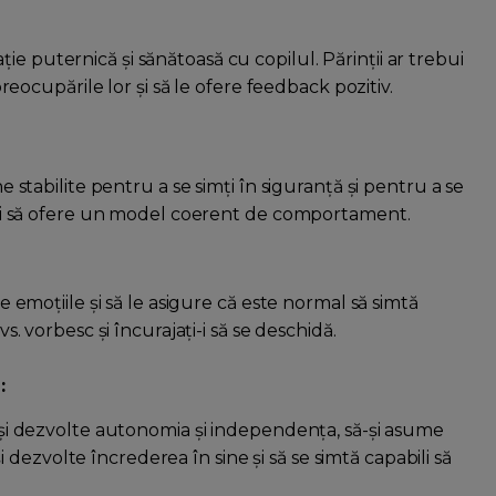
e puternică și sănătoasă cu copilul. Părinții ar trebui
 preocupările lor și să le ofere feedback pozitiv.
ne stabilite pentru a se simți în siguranță și pentru a se
li și să ofere un model coerent de comportament.
me emoțiile și să le asigure că este normal să simtă
vs. vorbesc și încurajați-i să se deschidă.
:
să-și dezvolte autonomia și independența, să-și asume
ă-și dezvolte încrederea în sine și să se simtă capabili să