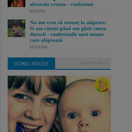
oboseala crunta - confesiuni
9/6/2026
Nu am vrut să renunț la alăptare.
Si am căutat până am găsit cauza
durerii - confesiunile unei mame
care alăptează
27/3/2026
ULTIMILE ARTICOLE
NOUTATI AICI