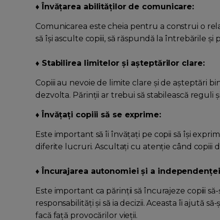
♦ Învățarea abilităților de comunicare:
Comunicarea este cheia pentru a construi o relați
să își asculte copiii, să răspundă la întrebările și
♦ Stabilirea limitelor și așteptărilor clare:
Copiii au nevoie de limite clare și de așteptări bi
dezvolta. Părinții ar trebui să stabilească regu
♦ Învățați copiii să se exprime:
Este important să îi învățați pe copii să își expri
diferite lucruri. Ascultați cu atenție când copiii d
♦ Încurajarea autonomiei și a independenței
Este important ca părinții să încurajeze copiii 
responsabilități și să ia decizii. Aceasta îi ajută s
facă față provocărilor vieții.