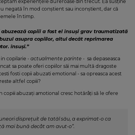
ceptăm experiențele dureroase din trecut. Ea susține
au negată în mod conștient sau inconștient, dar că
lemele în timp.
 abuzează copiii a fost el însuși grav traumatizată
abuzul asupra copiilor, altul decât reprimarea
or. însuși.”
n copilarie -
actualmente parinte
- sa depaseasca
ncat sa poate oferi copiilor săi mai multă dragoste
cesti fosti copii abuzati emotional - sa opreasca acest
este altfel copiii?
 copiii abuzați amotional cresc hotărâți să le ofere
 uneori disprețuit de tatăl său, a exprimat-o ca
viață mai bună decât am avut-o”.