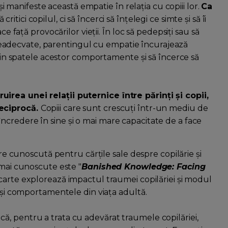
își manifeste această empatie în relația cu copiii lor.
Ca
itici copilul, ci să încerci să înțelegi ce simte și să îi
ce față provocărilor vieții. În loc să pedepsiți sau să
adecvate, parentingul cu empatie încurajează
 din spatele acestor comportamente și să încerce să
irea unei relații puternice între părinți și copii,
reciprocă.
Copiii care sunt crescuți într-un mediu de
credere în sine și o mai mare capacitate de a face
are cunoscută pentru cărțile sale despre copilărie și
 mai cunoscute este "
Banished Knowledge: Facing
 carte explorează impactul traumei copilăriei și modul
e și comportamentele din viața adultă.
, pentru a trata cu adevărat traumele copilăriei,