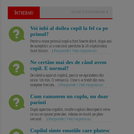
ÎNTREBARI
PUNE O ÎNTREBARE
Voi iubi al doilea copil la fel ca pe
primul?
Pentru mine primul copil a fost foarte dorit, după ani
de așteptări și o sarcină pierduta la 16 săptămâni.
Sunt însărc... |
Raspunde | Vezi raspunsuri
Ne certăm mai des de când avem
copil. E normal?
De când a apărut copilul, parcă ne aprindem din
orice. Un ton. O remarcă. Cine s-a trezit din nou
noaptea trecuta.... |
Raspunde | Vezi raspunsuri
Cum ramanem un cuplu, nu doar
parinti
După apariția copiilor, multe cupluri descoperă ceva
ce nu se spune prea des: relația se mută pe plan
secund. ... |
Raspunde | Vezi raspunsuri
Copilul simte emotiile care plutesc