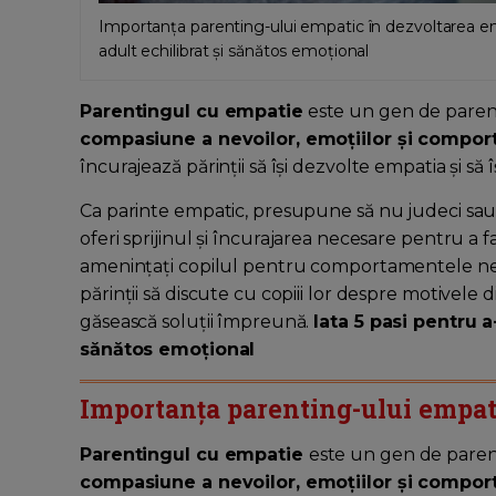
Importanța parenting-ului empatic în dezvoltarea emoț
adult echilibrat și sănătos emoțional
Parentingul cu empatie
este un gen de paren
compasiune a nevoilor, emoțiilor și comport
încurajează părinții să își dezvolte empatia și să 
Ca parinte empatic, presupune să nu judeci sau să cr
oferi sprijinul și încurajarea necesare pentru a fa
amenințați copilul pentru comportamentele ne
părinții să discute cu copiii lor despre motivele
găsească soluții împreună.
Iata 5 pasi pentru a
sănătos emoțional
Importanța parenting-ului empat
Parentingul cu empatie
este un gen de paren
compasiune a nevoilor, emoțiilor și comport