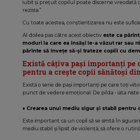
iubit și prețuit copilul poate discerne vreodată 
rezista.”
Cu toate acestea, conștientizarea nu este sufici
Al doilea pas către acest obiectiv
este ca părint
moduri la care ea însăși le-a văzut rar sau 
părinte să învețe să-și trateze copiii cu dem
Există câțiva pași importanți pe ca
pentru a crește copii sănătoși d
Există o serie de pași importanți pe care toți viito
punct de vedere emoțional. De pilda - iata nist
♦ Crearea unui mediu sigur și stabil pentru c
Este important ca un copil să se simtă în siguranț
mediu stabil și lipsit de violență, să ofere o rutin