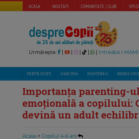
ACASA
NOUTATI
COMUNITATE / CLUB
SPECI
Urmărește:
|
|
|
|
|
Intreabă I-MAMI
FERTILITATE
SARCINA
NASTEREA
BEBELUSU
Importanța parenting-ul
emoțională a copilului: C
devină un adult echilibr
Acasa
>
Copilul 4-6 ani