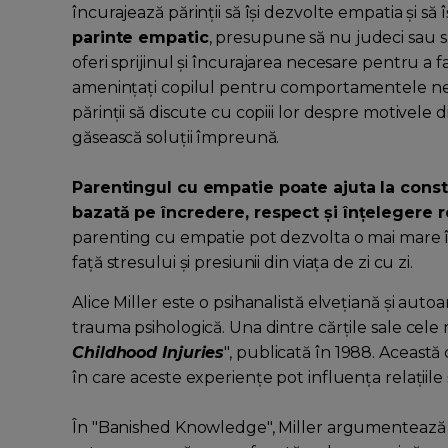
încurajează părinții să își dezvolte empatia și să 
parinte empatic
, presupune să nu judeci sau să cr
oferi sprijinul și încurajarea necesare pentru a fa
amenințați copilul pentru comportamentele ne
părinții să discute cu copiii lor despre motivele
găsească soluții împreună.
Parentingul cu empatie poate ajuta la constru
bazată pe încredere, respect și înțelegere 
parenting cu empatie pot dezvolta o mai mare în
față stresului și presiunii din viața de zi cu zi.
Alice Miller este o psihanalistă elvețiană și auto
trauma psihologică. Una dintre cărțile sale cele
Childhood Injuries
", publicată în 1988. Această
în care aceste experiențe pot influența relațiil
În "Banished Knowledge", Miller argumentează că