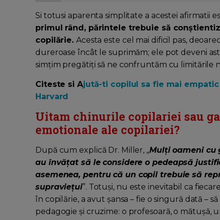
Si totusi aparenta simplitate a acestei afirmatii e
primul rând, părintele trebuie să conștientiz
copilărie.
Acesta este cel mai dificil pas, deoar
dureroase încât le suprimăm; ele pot deveni astf
simțim pregătiți să ne confruntăm cu limitările 
Citeste si A
jută-ti copilul sa fie mai empati
Harvard
Uitam chinurile copilariei sau g
emotionale ale copilariei?
După cum explică Dr. Miller, „
Mulți oameni cu g
au învățat să le considere o pedeapsă justifi
asemenea, pentru că un copil trebuie să re
supraviețui
”. Totuși, nu este inevitabil ca fieca
în copilărie, a avut șansa – fie o singură dată – s
pedagogie și cruzime: o profesoară, o mătușă, un 