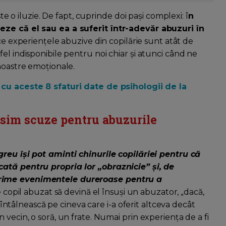
ste o iluzie. De fapt, cuprinde doi pași complexi: î
n
eze că el sau ea a suferit într-adevăr abuzuri în
ece experiențele abuzive din copilărie sunt atât de
el indisponibile pentru noi chiar și atunci când ne
noastre emoționale.
c cu aceste 8 sfaturi date de psihologii de la
asim scuze pentru abuzurile
reu își pot aminti chinurile copilăriei pentru că
cată pentru propria lor „obraznicie” și, de
prime evenimentele dureroase pentru a
re copil abuzat să devină el însuși un abuzator, „dacă,
ă întâlnească pe cineva care i-a oferit altceva decât
vecin, o soră, un frate. Numai prin experiența de a fi