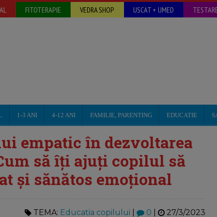
AL
FITOTERAPIE
VEDRA SHOP
USCAT + UMED
TESTARE
L
1-3 ANI
4-12 ANI
FAMILIE, PARENTING
EDUCATIE
S
ui empatic în dezvoltarea
um să îți ajuți copilul să
at și sănătos emoțional
TEMA:
Educatia copilului
|
0
|
27/3/2023