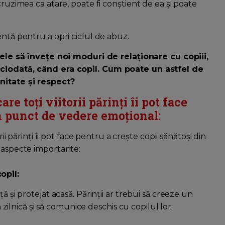
cruzimea ca atare, poate fi conștient de ea și poate
entă pentru a opri ciclul de abuz.
ele să învețe noi moduri de relaționare cu copiii,
niciodată, când era copil. Cum poate un astfel de
nitate și respect?
re toți viitorii părinți îi pot face
in punct de vedere emoțional:
rii părinți îi pot face pentru a crește copii sănătoși din
e aspecte importante:
opil:
ă și protejat acasă. Părinții ar trebui să creeze un
ă zilnică și să comunice deschis cu copilul lor.