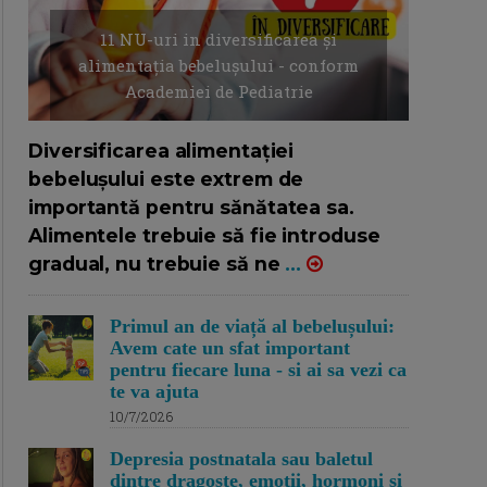
11 NU-uri in diversificarea și
alimentația bebelușului - conform
Academiei de Pediatrie
16/7/2026
AUTOR: EDITOR DC.
Diversificarea alimentației
bebelușului este extrem de
importantă pentru sănătatea sa.
Alimentele trebuie să fie introduse
gradual, nu trebuie să ne
...
Primul an de viață al bebelușului:
Avem cate un sfat important
pentru fiecare luna - si ai sa vezi ca
te va ajuta
10/7/2026
Depresia postnatala sau baletul
dintre dragoste, emotii, hormoni si