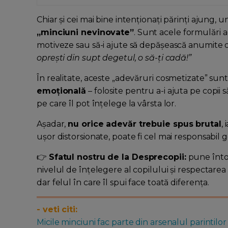
Chiar și cei mai bine intenționați părinți ajung, u
„minciuni nevinovate”
. Sunt acele formulări a
motiveze sau să-i ajute să depășească anumite
oprești din supt degetul, o să-ți cadă!”
În realitate, aceste „adevăruri cosmetizate” sun
emoțională
– folosite pentru a-i ajuta pe cop
pe care îl pot înțelege la vârsta lor.
Așadar,
nu orice adevăr trebuie spus brutal
,
ușor distorsionate, poate fi cel mai responsabil 
👉
Sfatul nostru de la Desprecopii:
pune înto
nivelul de înțelegere al copilului și respectare
dar felul în care îl spui face toată diferența.
- veti citi:
Micile minciuni fac parte din arsenalul parintilor