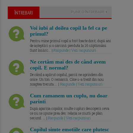
ÎNTREBARI
PUNE O ÎNTREBARE
Voi iubi al doilea copil la fel ca pe
primul?
Pentru mine primul copil a fost foarte dorit, după ani
de așteptări și o sarcină pierduta la 16 săptămâni.
Sunt însărc... |
Raspunde | Vezi raspunsuri
Ne certăm mai des de când avem
copil. E normal?
De când a apărut copilul, parcă ne aprindem din
orice. Un ton. O remarcă. Cine s-a trezit din nou
noaptea trecuta.... |
Raspunde | Vezi raspunsuri
Cum ramanem un cuplu, nu doar
parinti
După apariția copiilor, multe cupluri descoperă ceva
ce nu se spune prea des: relația se mută pe plan
secund. ... |
Raspunde | Vezi raspunsuri
Copilul simte emotiile care plutesc