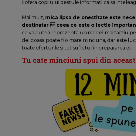
ii ofera copilului destule informatii ca sa intelea
Mai mult,
mica lipsa de onestitate este nece
destinatar  ceea ce este o lectie important
ce va putea reprezenta un model mai tarziu pentr
delicioasa poate fi o mare minciuna, dar este luc
toate eforturile si tot sufletul in prepararea ei.
Tu cate minciuni spui din aceasta