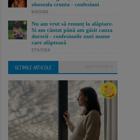
oboseala crunta - confesiuni
9/6/2026
Nu am vrut să renunț la alăptare.
Si am căutat până am găsit cauza
durerii - confesiunile unei mame
care alăptează
27/3/2026
ULTIMILE ARTICOLE
NOUTATI AICI