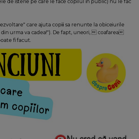
 de isterie pe care le face copilul in public) nu le fac
zvoltare" care ajuta copiii sa renunte la obiceiurile
le din urma va cadea!"). De fapt, uneori,  coafarea
oate fi facut.