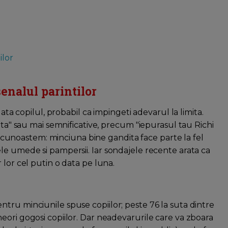
ilor
enalul parintilor
data copilul, probabil ca impingeti adevarul la limita.
ata" sau mai semnificative, precum "iepurasul tau Richi
a recunoastem: minciuna bine gandita face parte la fel
le umede si pampersii. Iar sondajele recente arata ca
 lor cel putin o data pe luna.
tru minciunile spuse copiilor; peste 76 la suta dintre
eori gogosi copiilor. Dar neadevarurile care va zboara