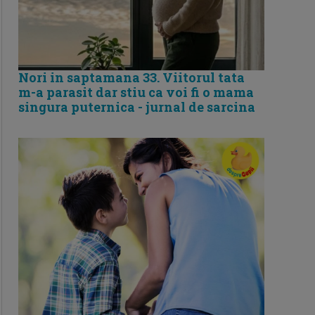
Nori in saptamana 33. Viitorul tata
m-a parasit dar stiu ca voi fi o mama
singura puternica - jurnal de sarcina