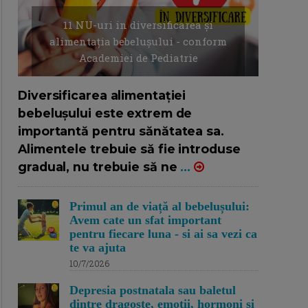
11 NU-uri in diversificarea și
alimentația bebelușului - conform
Academiei de Pediatrie
16/7/2026
AUTOR: EDITOR DC.
Diversificarea alimentației
bebelușului este extrem de
importantă pentru sănătatea sa.
Alimentele trebuie să fie introduse
gradual, nu trebuie să ne
...
Primul an de viață al bebelușului:
Avem cate un sfat important
pentru fiecare luna - si ai sa vezi ca
te va ajuta
10/7/2026
Depresia postnatala sau baletul
dintre dragoste, emotii, hormoni si