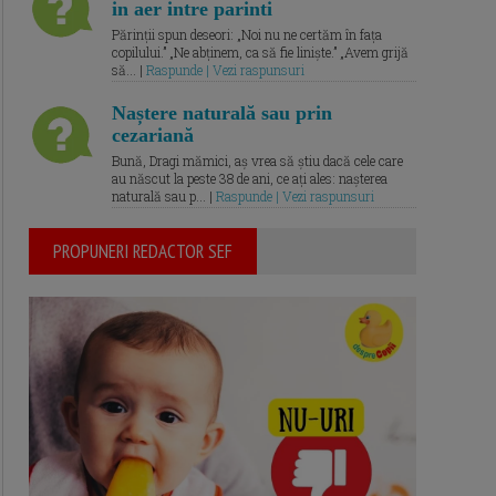
in aer intre parinti
Părinții spun deseori: „Noi nu ne certăm în fața
copilului.” „Ne abținem, ca să fie liniște.” „Avem grijă
să... |
Raspunde | Vezi raspunsuri
Naștere naturală sau prin
cezariană
Bună, Dragi mămici, aș vrea să știu dacă cele care
au născut la peste 38 de ani, ce ați ales: nașterea
naturală sau p... |
Raspunde | Vezi raspunsuri
PROPUNERI REDACTOR SEF