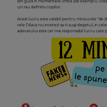
din gura in momentele-limita (de exemplu: crizele
un rau definitiv copiilor.
Acest lucru este valabil pentru minciunile "de de
rele ("daca nu incetezi sa-ti sugi degetul, in ce
adevarului este cel mai responsabil lucru care p