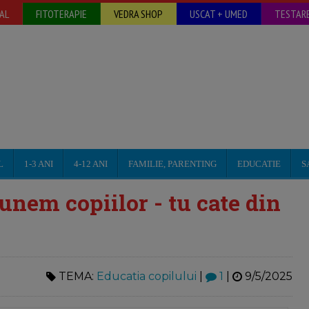
AL
FITOTERAPIE
VEDRA SHOP
USCAT + UMED
TESTARE
L
1-3 ANI
4-12 ANI
FAMILIE, PARENTING
EDUCATIE
S
unem copiilor - tu cate din
TEMA:
Educatia copilului
|
1
|
9/5/2025