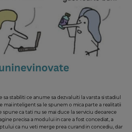
a stabiliti ce anume sa dezvaluiti la varsta si stadiul
e mai inteligent sa le spunem o mica parte a realitatii
e spune ca tati nu se mai duce la serviciu deoarece
agine precisa a modului in care a fost concediat, a
 faptului ca nu veti merge prea curand in concediu, dar