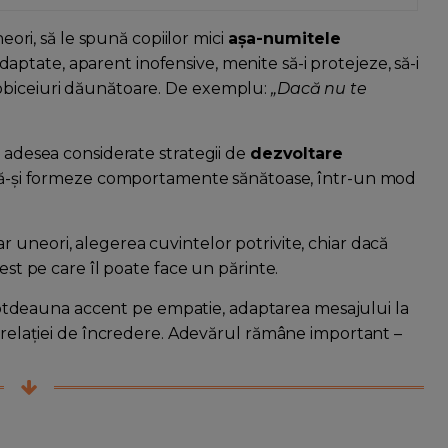
neori, să le spună copiilor mici
așa-numitele
daptate, aparent inofensive, menite să-i protejeze, să-i
 obiceiuri dăunătoare. De exemplu:
„Dacă nu te
t adesea considerate strategii de
dezvoltare
ii să-și formeze comportamente sănătoase, într-un mod
 iar uneori, alegerea cuvintelor potrivite, chiar dacă
gest pe care îl poate face un părinte.
tdeauna accent pe empatie, adaptarea mesajului la
a relației de încredere. Adevărul rămâne important –