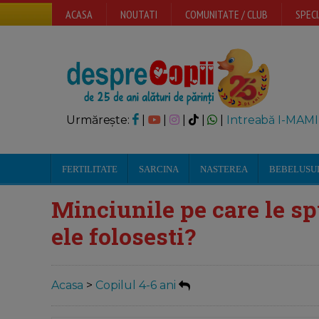
ACASA
NOUTATI
COMUNITATE / CLUB
SPECI
Urmărește:
|
|
|
|
|
Intreabă I-MAMI
FERTILITATE
SARCINA
NASTEREA
BEBELUSU
Minciunile pe care le sp
ele folosesti?
Acasa
>
Copilul 4-6 ani