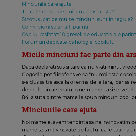
Minciunile care ajuta
Tu cate minciuni spui din aceasta lista?
Si totusi, cat de multe minciuni sunt in regula?
Ce minciuni spun alti parinti
Copilul rasfatat: 10 greseli de educatie ale parint
Forumuri dedicate psihologiei copilului
Micile minciuni fac parte din ars
Daca declarati sus si tare ca nu v-ati mintit vreo
Gogosile pot fi inofensive ca "nu mai este ciocol
s-a dus sa traiasca la o ferma de la tara," dar s
de mult din arsenalul unei mame ca si servetele
84 la suta dintre mame le spun minciuni copiilor
Minciunile care ajuta
Noi mamele, avem tendinta sa ne invinovatim pen
mame se simt vinovate de faptul ca le toarna un