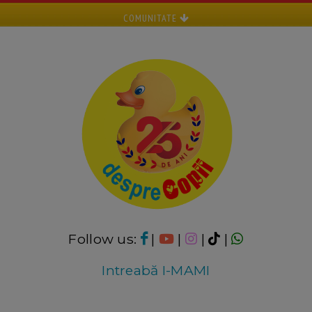
COMUNITATE
Follow us:
|
|
|
|
Intreabă I-MAMI