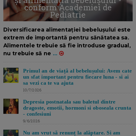
conform Academiei de
Pediatrie
16/7/2026
AUTOR: EDITOR DC.
Diversificarea alimentației bebelușului este
extrem de importantă pentru sănătatea sa.
Alimentele trebuie să fie introduse gradual,
nu trebuie să ne
...
Primul an de viață al bebelușului: Avem cate
un sfat important pentru fiecare luna - si ai
sa vezi ca te va ajuta
10/7/2026
Depresia postnatala sau baletul dintre
dragoste, emotii, hormoni si oboseala crunta
- confesiuni
9/6/2026
Nu am vrut să renunț la alăptare. Si am