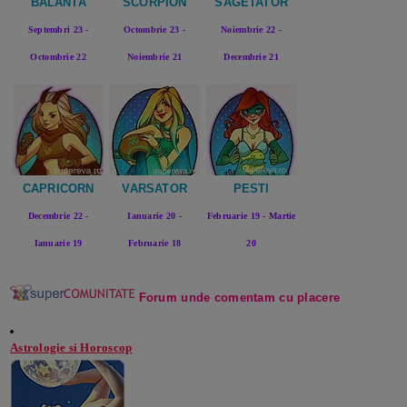
BALANTA
SCORPION
SAGETATOR
Septembri 23 -
Octombrie 23 -
Noiembrie 22 -
Octombrie 22
Noiembrie 21
Decembrie 21
CAPRICORN
VARSATOR
PESTI
Decembrie 22 -
Ianuarie 20 -
Februarie 19 - Martie
Ianuarie 19
Februarie 18
20
Forum unde comentam cu plac
ere
Astrologie si Horoscop