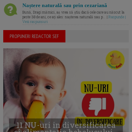
Naștere naturală sau prin cezariană
Bună, Dragi mămici, aș vrea să știu dacă cele care au născut la
peste 38 de ani, ce ați ales: nașterea naturală sau p... |
Raspunde |
Vezi raspunsuri
PROPUNERI REDACTOR SEF
11 NU-uri in diversificarea
și alimentația bebelușului -