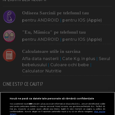
Odiseea Sarcinii pe telefonul tau
pentru ANDROID
|
pentru IOS (Apple)
"Eu, Mămica" pe telefonul tau
pentru ANDROID
|
pentru IOS (Apple)
Calculatoare utile in sarcina
Afla data nasterii
|
Cate Kg. in plus
|
Sexul
bebelusului
|
Culoare ochi bebe
|
Calculator Nutritie
CINE ESTI? CE CAUTI?
Doresc un copil
Adoptia
Probleme cu sarcina
Nouă ne pasă ca datele tale personale să rămână confidențiale
Noi și partenerii noștri
589
stocăm și/sau accesăm informații pe dispozitivul dvs., precum identificatorii cookie
Urmeaza sa nasc
Probleme alaptare
Bebe plange
unici pentru prelucrarea datelor cu caracter personal. Puteți accepta sau gestiona preferințele dvs. făcând clic
mai jos, respectiv vă puteți opune utilizării unui interes legitim în orice moment pe pagina cu politica de
confidențialitate. Aceste alegeri vor fi raportate partenerilor noștri și nu vă vor afecta navigarea.
Mai multe
Bebe febra
Caut bona
Cresa, Gradinta
detalii