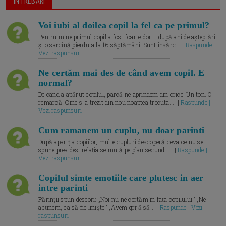
ÎNTREBARI
Voi iubi al doilea copil la fel ca pe primul?
Pentru mine primul copil a fost foarte dorit, după ani de așteptări
și o sarcină pierduta la 16 săptămâni. Sunt însărc... |
Raspunde |
Vezi raspunsuri
Ne certăm mai des de când avem copil. E
normal?
De când a apărut copilul, parcă ne aprindem din orice. Un ton. O
remarcă. Cine s-a trezit din nou noaptea trecuta.... |
Raspunde |
Vezi raspunsuri
Cum ramanem un cuplu, nu doar parinti
După apariția copiilor, multe cupluri descoperă ceva ce nu se
spune prea des: relația se mută pe plan secund. ... |
Raspunde |
Vezi raspunsuri
Copilul simte emotiile care plutesc in aer
intre parinti
Părinții spun deseori: „Noi nu ne certăm în fața copilului.” „Ne
abținem, ca să fie liniște.” „Avem grijă să... |
Raspunde | Vezi
raspunsuri