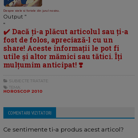
Despre stele si fortele din jurul nostru.
Output "
"
✔️ Dacă ți-a plăcut articolul sau ți-a
fost de folos, apreciază-l cu un
share! Aceste informații le pot fi
utile și altor mămici sau tătici. Îți
mulțumim anticipat! ❣️
SUBIECTE TRATATE:
TEMA:
HOROSCOP 2010
COMENTARII VIZITATORI
Ce sentimente ti-a produs acest articol?