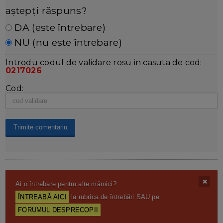
aștepți răspuns?
DA (este întrebare)
NU (nu este întrebare)
Introdu codul de validare rosu in casuta de cod:
0217026
Cod:
Ai o întrebare pentru alte mămici?
ÎNTREABĂ AICI
la rubrica de întrebări SAU pe
FORUMUL DESPRECOPII