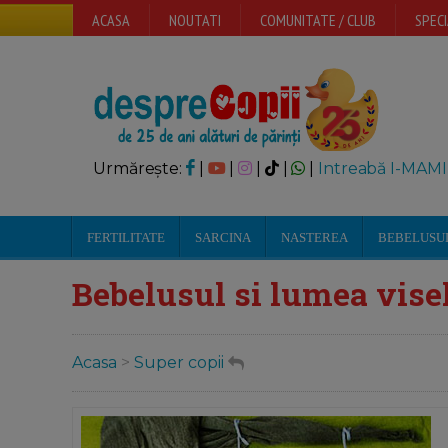
ACASA
NOUTATI
COMUNITATE / CLUB
SPECI
Urmărește:
|
|
|
|
|
Intreabă I-MAMI
FERTILITATE
SARCINA
NASTEREA
BEBELUSU
Bebelusul si lumea vise
Acasa
>
Super copii