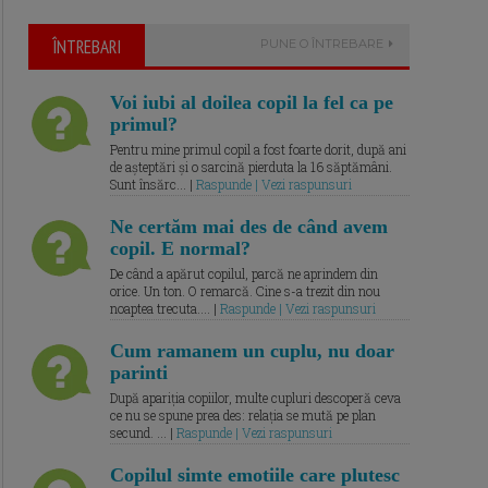
ÎNTREBARI
PUNE O ÎNTREBARE
Voi iubi al doilea copil la fel ca pe
primul?
Pentru mine primul copil a fost foarte dorit, după ani
de așteptări și o sarcină pierduta la 16 săptămâni.
Sunt însărc... |
Raspunde | Vezi raspunsuri
Ne certăm mai des de când avem
copil. E normal?
De când a apărut copilul, parcă ne aprindem din
orice. Un ton. O remarcă. Cine s-a trezit din nou
noaptea trecuta.... |
Raspunde | Vezi raspunsuri
Cum ramanem un cuplu, nu doar
parinti
După apariția copiilor, multe cupluri descoperă ceva
ce nu se spune prea des: relația se mută pe plan
secund. ... |
Raspunde | Vezi raspunsuri
Copilul simte emotiile care plutesc