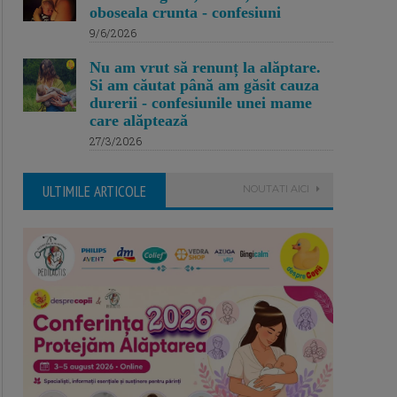
oboseala crunta - confesiuni
9/6/2026
Nu am vrut să renunț la alăptare.
Si am căutat până am găsit cauza
durerii - confesiunile unei mame
care alăptează
27/3/2026
ULTIMILE ARTICOLE
NOUTATI AICI