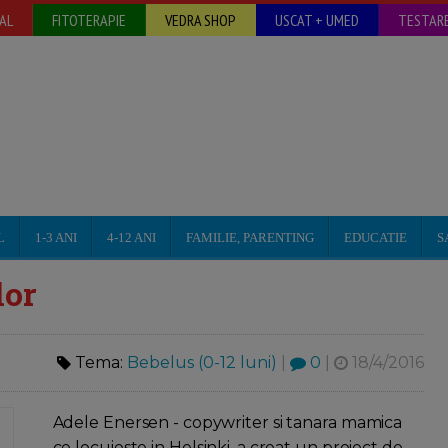
AL
FITOTERAPIE
VEDRA SHOP
USCAT + UMED
TESTARE
L
1-3 ANI
4-12 ANI
FAMILIE, PARENTING
EDUCATIE
S
lor
Tema:
Bebelus (0-12 luni)
|
0
|
18/4/2016
Adele Enersen - copywriter si tanara mamica
ce locuieste in Helsinki, a creat un proiect de