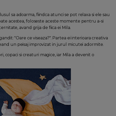
ul sa adoarma, fiindca atunci se pot relaxa si ele sau
oate acestea, foloseste aceste momente pentru a-si
nitate, avand grija de fiica ei Mila.
andit: "Oare ce viseaza?". Partea ei interioara creativa
, creand un peisaj improvizat in jurul micutei adormite.
i, copaci si creaturi magice, iar Mila a devenit o