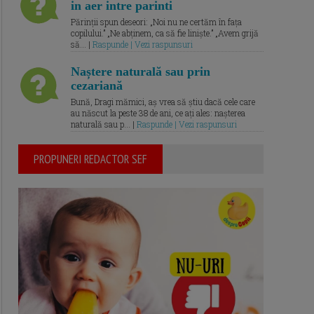
in aer intre parinti
Părinții spun deseori: „Noi nu ne certăm în fața
copilului.” „Ne abținem, ca să fie liniște.” „Avem grijă
să... |
Raspunde | Vezi raspunsuri
Naștere naturală sau prin
cezariană
Bună, Dragi mămici, aș vrea să știu dacă cele care
au născut la peste 38 de ani, ce ați ales: nașterea
naturală sau p... |
Raspunde | Vezi raspunsuri
PROPUNERI REDACTOR SEF