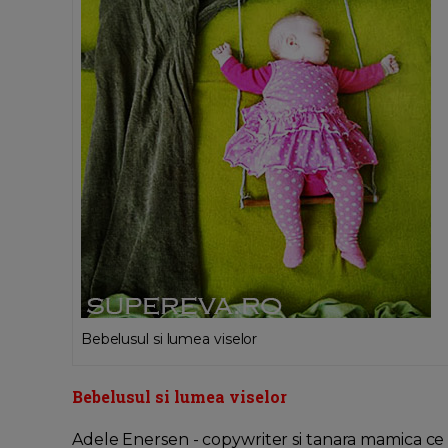
Bebelusul si lumea viselor
Bebelusul si lumea viselor
Adele Enersen - copywriter si tanara mamica ce l