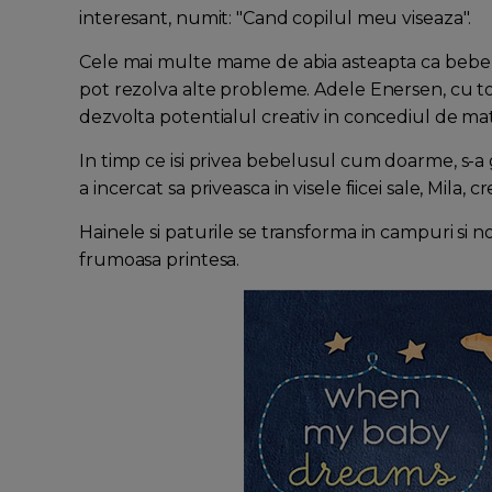
interesant, numit: "Cand copilul meu viseaza".
Cele mai multe mame de abia asteapta ca bebelus
pot rezolva alte probleme. Adele Enersen, cu t
dezvolta potentialul creativ in concediul de mater
In timp ce isi privea bebelusul cum doarme, s-a g
a incercat sa priveasca in visele fiicei sale, Mila
Hainele si paturile se transforma in campuri si nor
frumoasa printesa.