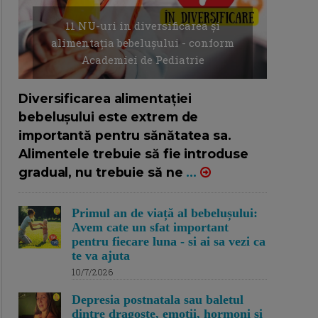
11 NU-uri in diversificarea și
alimentația bebelușului - conform
Academiei de Pediatrie
16/7/2026
AUTOR: EDITOR DC.
Diversificarea alimentației
bebelușului este extrem de
importantă pentru sănătatea sa.
Alimentele trebuie să fie introduse
gradual, nu trebuie să ne
...
Primul an de viață al bebelușului:
Avem cate un sfat important
pentru fiecare luna - si ai sa vezi ca
te va ajuta
10/7/2026
Depresia postnatala sau baletul
dintre dragoste, emotii, hormoni si