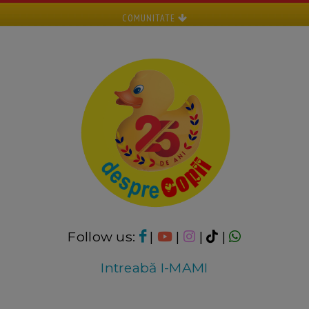
COMUNITATE
Follow us:
|
|
|
|
Intreabă I-MAMI