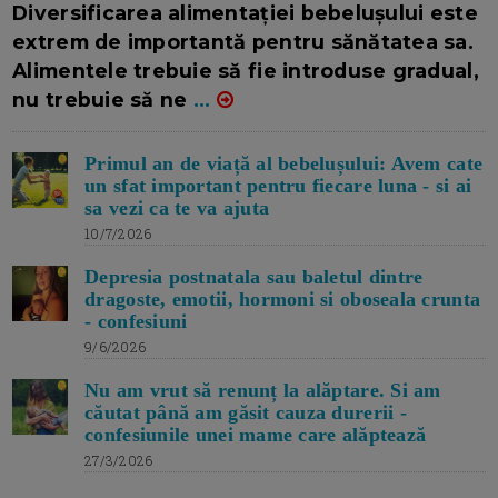
Diversificarea alimentației bebelușului este
extrem de importantă pentru sănătatea sa.
Alimentele trebuie să fie introduse gradual,
nu trebuie să ne
...
Primul an de viață al bebelușului: Avem cate
un sfat important pentru fiecare luna - si ai
sa vezi ca te va ajuta
10/7/2026
Depresia postnatala sau baletul dintre
dragoste, emotii, hormoni si oboseala crunta
- confesiuni
9/6/2026
Nu am vrut să renunț la alăptare. Si am
căutat până am găsit cauza durerii -
confesiunile unei mame care alăptează
27/3/2026