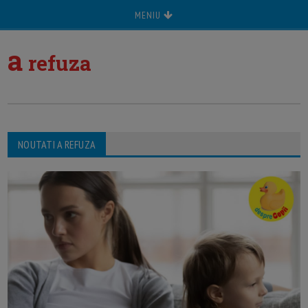
MENIU
a
refuza
NOUTATI A REFUZA