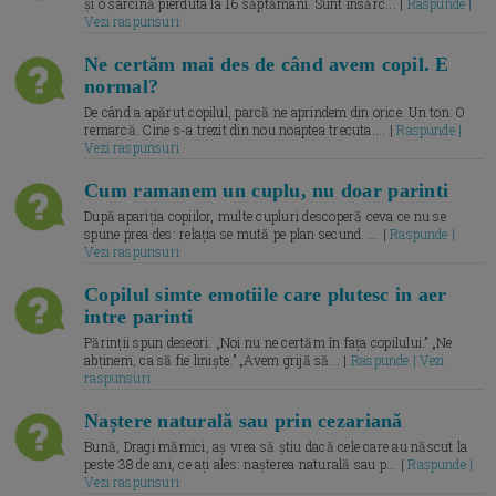
și o sarcină pierduta la 16 săptămâni. Sunt însărc... |
Raspunde |
Vezi raspunsuri
Ne certăm mai des de când avem copil. E
normal?
De când a apărut copilul, parcă ne aprindem din orice. Un ton. O
remarcă. Cine s-a trezit din nou noaptea trecuta.... |
Raspunde |
Vezi raspunsuri
Cum ramanem un cuplu, nu doar parinti
După apariția copiilor, multe cupluri descoperă ceva ce nu se
spune prea des: relația se mută pe plan secund. ... |
Raspunde |
Vezi raspunsuri
Copilul simte emotiile care plutesc in aer
intre parinti
Părinții spun deseori: „Noi nu ne certăm în fața copilului.” „Ne
abținem, ca să fie liniște.” „Avem grijă să... |
Raspunde | Vezi
raspunsuri
Naștere naturală sau prin cezariană
Bună, Dragi mămici, aș vrea să știu dacă cele care au născut la
peste 38 de ani, ce ați ales: nașterea naturală sau p... |
Raspunde |
Vezi raspunsuri