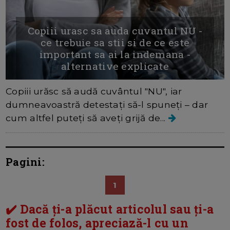
Copiii urasc sa auda cuvantul NU -
ce trebuie sa stii si de ce este
important sa ai la indemana -
alternative explicate
Copiii urăsc să audă cuvântul "NU", iar
dumneavoastră detestați să-l spuneți – dar
cum altfel puteți să aveți grijă de...
Pagini:
1
✔️ Dacă ți-a plăcut articolul sau ți-a
fost de folos, apreciază-l cu un