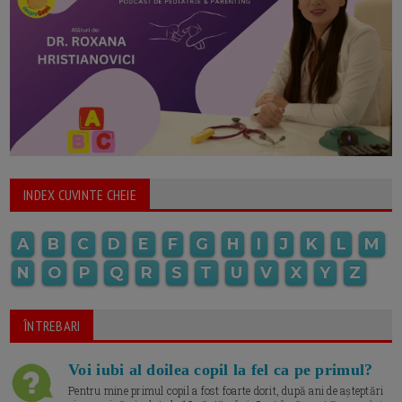
INDEX CUVINTE CHEIE
A
B
C
D
E
F
G
H
I
J
K
L
M
N
O
P
Q
R
S
T
U
V
X
Y
Z
ÎNTREBARI
Voi iubi al doilea copil la fel ca pe primul?
Pentru mine primul copil a fost foarte dorit, după ani de așteptări