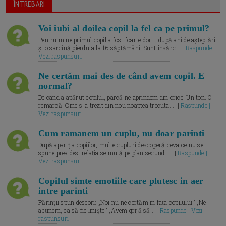
ÎNTREBARI
Voi iubi al doilea copil la fel ca pe primul?
Pentru mine primul copil a fost foarte dorit, după ani de așteptări
și o sarcină pierduta la 16 săptămâni. Sunt însărc... |
Raspunde |
Vezi raspunsuri
Ne certăm mai des de când avem copil. E
normal?
De când a apărut copilul, parcă ne aprindem din orice. Un ton. O
remarcă. Cine s-a trezit din nou noaptea trecuta.... |
Raspunde |
Vezi raspunsuri
Cum ramanem un cuplu, nu doar parinti
După apariția copiilor, multe cupluri descoperă ceva ce nu se
spune prea des: relația se mută pe plan secund. ... |
Raspunde |
Vezi raspunsuri
Copilul simte emotiile care plutesc in aer
intre parinti
Părinții spun deseori: „Noi nu ne certăm în fața copilului.” „Ne
abținem, ca să fie liniște.” „Avem grijă să... |
Raspunde | Vezi
raspunsuri