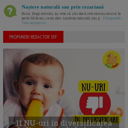
Naștere naturală sau prin cezariană
Bună, Dragi mămici, aș vrea să știu dacă cele care au născut la
peste 38 de ani, ce ați ales: nașterea naturală sau p... |
Raspunde |
Vezi raspunsuri
PROPUNERI REDACTOR SEF
11 NU-uri in diversificarea