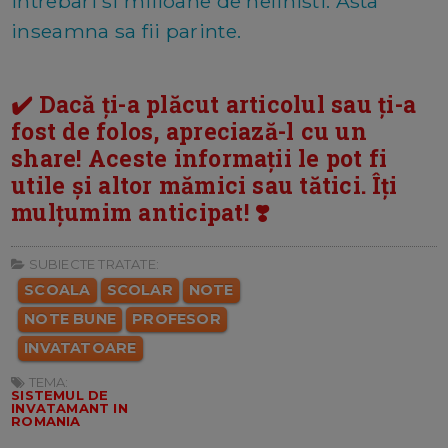
intrebari si milioane de nelinisti. Asta
inseamna sa fii parinte.
✔️ Dacă ți-a plăcut articolul sau ți-a
fost de folos, apreciază-l cu un
share! Aceste informații le pot fi
utile și altor mămici sau tătici. Îți
mulțumim anticipat! ❣️
SUBIECTE TRATATE:
SCOALA
SCOLAR
NOTE
NOTE BUNE
PROFESOR
INVATATOARE
TEMA:
SISTEMUL DE
INVATAMANT IN
ROMANIA