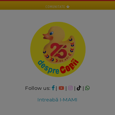
COMUNITATE
Follow us:
|
|
|
|
Intreabă I-MAMI