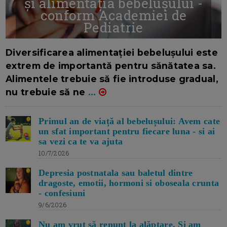
și alimentația bebelușului -
conform Academiei de
Pediatrie
16/7/2026
AUTOR: EDITOR DC.
Diversificarea alimentației bebelușului este
extrem de importantă pentru sănătatea sa.
Alimentele trebuie să fie introduse gradual,
nu trebuie să ne
...
Primul an de viață al bebelușului: Avem cate
un sfat important pentru fiecare luna - si ai
sa vezi ca te va ajuta
10/7/2026
Depresia postnatala sau baletul dintre
dragoste, emotii, hormoni si oboseala crunta
- confesiuni
9/6/2026
Nu am vrut să renunț la alăptare. Si am