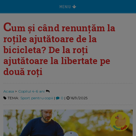
MENIU
C
um şi când renunţăm la
roţile ajutătoare de la
bicicleta? De la roți
ajutătoare la libertate pe
două roți
Acasa
>
Copilul 4-6 ani
TEMA:
Sport pentru copii
|
0
|
16/9/2025