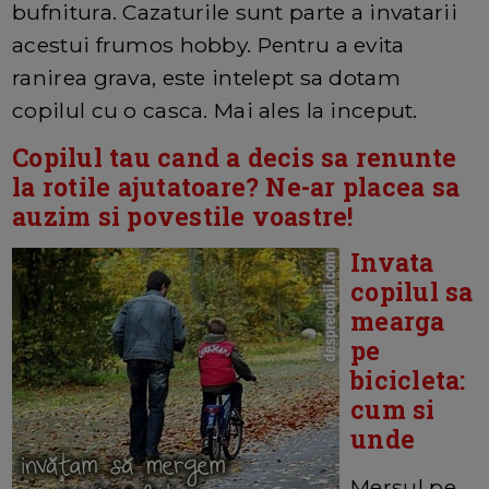
bufnitura. Cazaturile sunt parte a invatarii
acestui frumos hobby. Pentru a evita
ranirea grava, este intelept sa dotam
copilul cu o casca. Mai ales la inceput.
Copilul tau cand a decis sa renunte
la rotile ajutatoare? Ne-ar placea sa
auzim si povestile voastre!
Invata
copilul sa
mearga
pe
bicicleta:
cum si
unde
Mersul pe