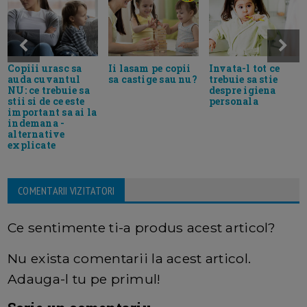
Copiii urasc sa
Ii lasam pe copii
Invata-l tot ce
auda cuvantul
sa castige sau nu?
trebuie sa stie
NU: ce trebuie sa
despre igiena
stii si de ce este
personala
important sa ai la
indemana -
alternative
explicate
COMENTARII VIZITATORI
Ce sentimente ti-a produs acest articol?
Nu exista comentarii la acest articol.
Adauga-l tu pe primul!