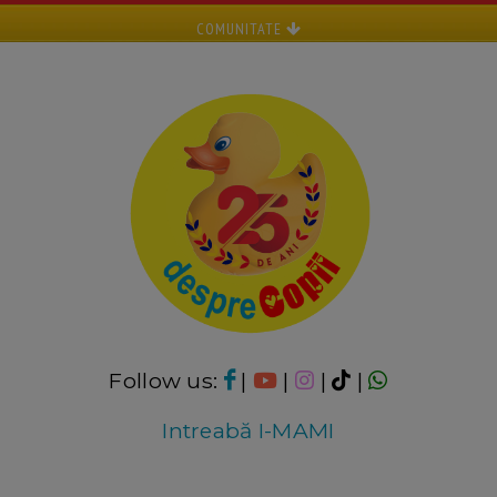
COMUNITATE
Follow us:
|
|
|
|
Intreabă I-MAMI