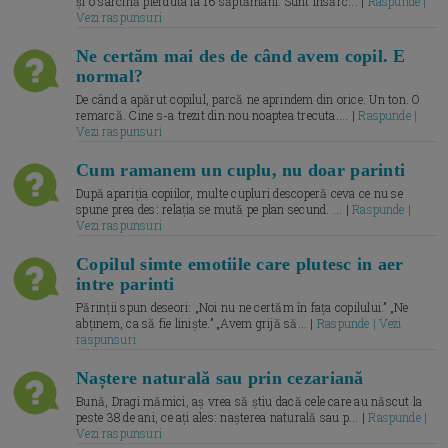
și o sarcină pierduta la 16 săptămâni. Sunt însărc... |
Raspunde |
Vezi raspunsuri
Ne certăm mai des de când avem copil. E
normal?
De când a apărut copilul, parcă ne aprindem din orice. Un ton. O
remarcă. Cine s-a trezit din nou noaptea trecuta.... |
Raspunde |
Vezi raspunsuri
Cum ramanem un cuplu, nu doar parinti
După apariția copiilor, multe cupluri descoperă ceva ce nu se
spune prea des: relația se mută pe plan secund. ... |
Raspunde |
Vezi raspunsuri
Copilul simte emotiile care plutesc in aer
intre parinti
Părinții spun deseori: „Noi nu ne certăm în fața copilului.” „Ne
abținem, ca să fie liniște.” „Avem grijă să... |
Raspunde | Vezi
raspunsuri
Naștere naturală sau prin cezariană
Bună, Dragi mămici, aș vrea să știu dacă cele care au născut la
peste 38 de ani, ce ați ales: nașterea naturală sau p... |
Raspunde |
Vezi raspunsuri