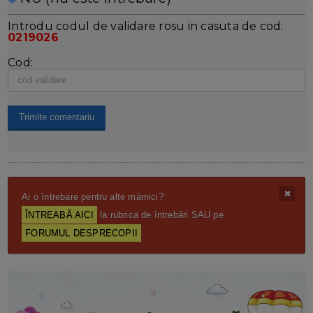
Introdu codul de validare rosu in casuta de cod:
0219026
Cod:
Ai o întrebare pentru alte mămici?
ÎNTREABĂ AICI
la rubrica de întrebări SAU pe
FORUMUL DESPRECOPII