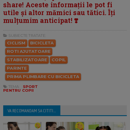
share! Aceste informații le pot fi
utile și altor mămici sau tătici. Îți
mulțumim anticipat! ❣️
SUBIECTE TRATATE:
CICLISM
BICICLETA
ROTI AJUTATOARE
STABILIZATOARE
COPIL
PARINTE
PRIMA PLIMBARE CU BICICLETA
TEMA:
SPORT
PENTRU COPII
VA RECOMANDAM SA CITITI...