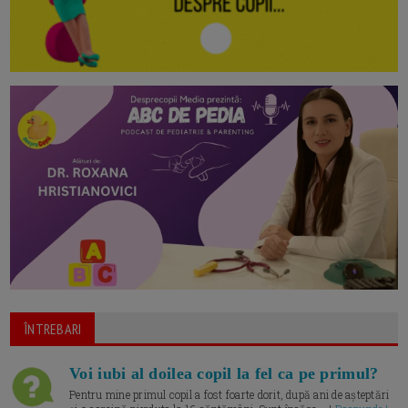
ÎNTREBARI
Voi iubi al doilea copil la fel ca pe primul?
Pentru mine primul copil a fost foarte dorit, după ani de așteptări