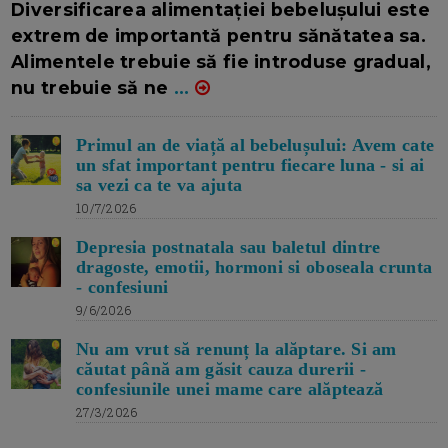
Diversificarea alimentației bebelușului este
extrem de importantă pentru sănătatea sa.
Alimentele trebuie să fie introduse gradual,
nu trebuie să ne
...
Primul an de viață al bebelușului: Avem cate
un sfat important pentru fiecare luna - si ai
sa vezi ca te va ajuta
10/7/2026
Depresia postnatala sau baletul dintre
dragoste, emotii, hormoni si oboseala crunta
- confesiuni
9/6/2026
Nu am vrut să renunț la alăptare. Si am
căutat până am găsit cauza durerii -
confesiunile unei mame care alăptează
27/3/2026