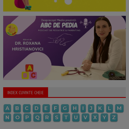
INDEX CUVINTE CHEIE
A
B
C
D
E
F
G
H
I
J
K
L
M
N
O
P
Q
R
S
T
U
V
X
Y
Z