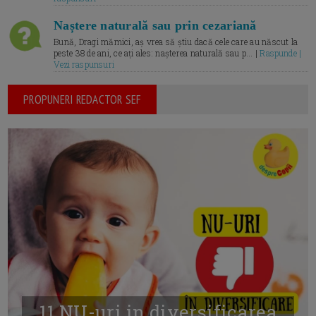
Naștere naturală sau prin cezariană
Bună, Dragi mămici, aș vrea să știu dacă cele care au născut la
peste 38 de ani, ce ați ales: nașterea naturală sau p... |
Raspunde |
Vezi raspunsuri
PROPUNERI REDACTOR SEF
11 NU-uri in diversificarea