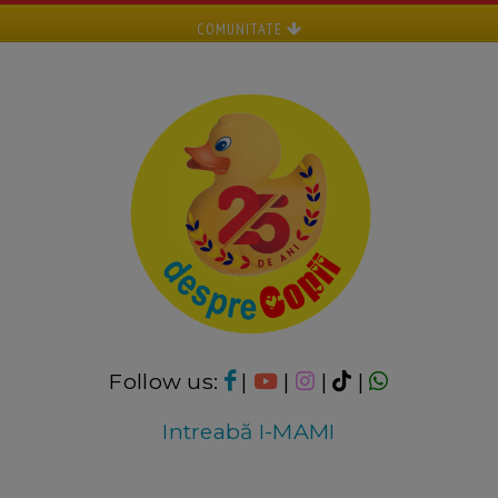
COMUNITATE
Follow us:
|
|
|
|
Intreabă I-MAMI