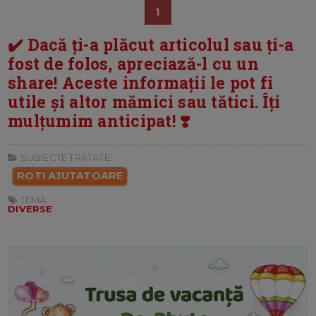
1
✔️ Dacă ți-a plăcut articolul sau ți-a
fost de folos, apreciază-l cu un
share! Aceste informații le pot fi
utile și altor mămici sau tătici. Îți
mulțumim anticipat! ❣️
SUBIECTE TRATATE:
ROTI AJUTATOARE
TEMA:
DIVERSE