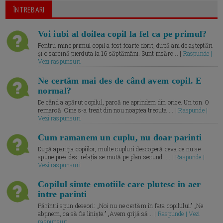
ÎNTREBARI
Voi iubi al doilea copil la fel ca pe primul?
Pentru mine primul copil a fost foarte dorit, după ani de așteptări
și o sarcină pierduta la 16 săptămâni. Sunt însărc... |
Raspunde |
Vezi raspunsuri
Ne certăm mai des de când avem copil. E
normal?
De când a apărut copilul, parcă ne aprindem din orice. Un ton. O
remarcă. Cine s-a trezit din nou noaptea trecuta.... |
Raspunde |
Vezi raspunsuri
Cum ramanem un cuplu, nu doar parinti
După apariția copiilor, multe cupluri descoperă ceva ce nu se
spune prea des: relația se mută pe plan secund. ... |
Raspunde |
Vezi raspunsuri
Copilul simte emotiile care plutesc in aer
intre parinti
Părinții spun deseori: „Noi nu ne certăm în fața copilului.” „Ne
abținem, ca să fie liniște.” „Avem grijă să... |
Raspunde | Vezi
raspunsuri