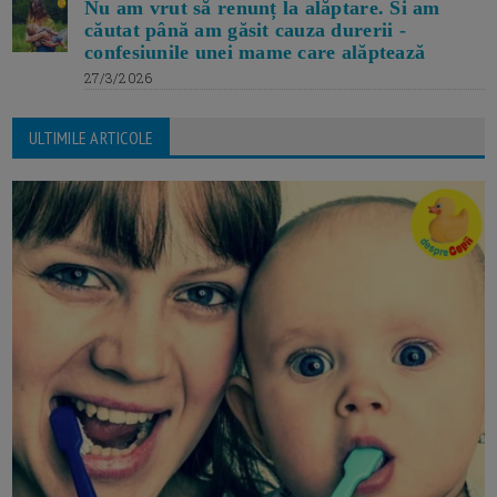
Nu am vrut să renunț la alăptare. Si am
căutat până am găsit cauza durerii -
confesiunile unei mame care alăptează
27/3/2026
ULTIMILE ARTICOLE