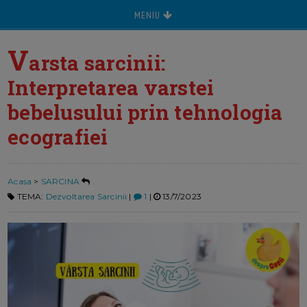
MENIU
V
arsta sarcinii:
Interpretarea varstei
bebelusului prin tehnologia
ecografiei
Acasa
>
SARCINA
TEMA:
Dezvoltarea Sarcinii
|
1
|
13/7/2023