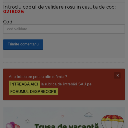
Introdu codul de validare rosu in casuta de cod:
0218026
Cod:
Ai o întrebare pentru alte mămici?
ÎNTREABĂ AICI
la rubrica de întrebări SAU pe
FORUMUL DESPRECOPII