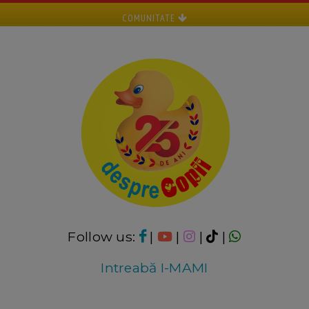
COMUNITATE
Follow us:
|
|
|
|
Intreabă I-MAMI