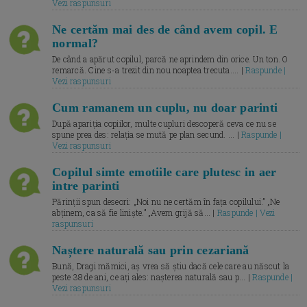
Vezi raspunsuri
Ne certăm mai des de când avem copil. E
normal?
De când a apărut copilul, parcă ne aprindem din orice. Un ton. O
remarcă. Cine s-a trezit din nou noaptea trecuta.... |
Raspunde |
Vezi raspunsuri
Cum ramanem un cuplu, nu doar parinti
După apariția copiilor, multe cupluri descoperă ceva ce nu se
spune prea des: relația se mută pe plan secund. ... |
Raspunde |
Vezi raspunsuri
Copilul simte emotiile care plutesc in aer
intre parinti
Părinții spun deseori: „Noi nu ne certăm în fața copilului.” „Ne
abținem, ca să fie liniște.” „Avem grijă să... |
Raspunde | Vezi
raspunsuri
Naștere naturală sau prin cezariană
Bună, Dragi mămici, aș vrea să știu dacă cele care au născut la
peste 38 de ani, ce ați ales: nașterea naturală sau p... |
Raspunde |
Vezi raspunsuri