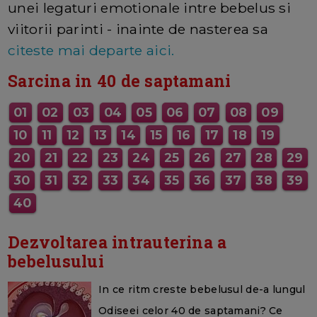
unei legaturi emotionale intre bebelus si
viitorii parinti - inainte de nasterea sa
citeste mai departe aici.
Sarcina in 40 de saptamani
01
02
03
04
05
06
07
08
09
10
11
12
13
14
15
16
17
18
19
20
21
22
23
24
25
26
27
28
29
30
31
32
33
34
35
36
37
38
39
40
Dezvoltarea intrauterina a
bebelusului
In ce ritm creste bebelusul de-a lungul
Odiseei celor 40 de saptamani? Ce