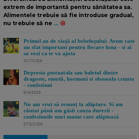
extrem de importantă pentru sănătatea sa.
Alimentele trebuie să fie introduse gradual,
nu trebuie să ne
...
Primul an de viață al bebelușului: Avem cate
un sfat important pentru fiecare luna - si ai
sa vezi ca te va ajuta
10/7/2026
Depresia postnatala sau baletul dintre
dragoste, emotii, hormoni si oboseala crunta
- confesiuni
9/6/2026
Nu am vrut să renunț la alăptare. Si am
căutat până am găsit cauza durerii -
confesiunile unei mame care alăptează
27/3/2026