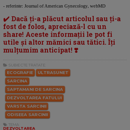
- referinte: Journal of American Gynecology, webMD
✔️ Dacă ți-a plăcut articolul sau ți-a
fost de folos, apreciază-l cu un
share! Aceste informații le pot fi
utile și altor mămici sau tătici. Îți
mulțumim anticipat! ❣️
SUBIECTE TRATATE:
ECOGRAFIE
ULTRASUNET
SARCINA
SAPTAMANI DE SARCINA
DEZVOLTAREA FATULUI
VARSTA SARCINII
ODISEEA SARCINII
TEMA:
DEZVOLTAREA