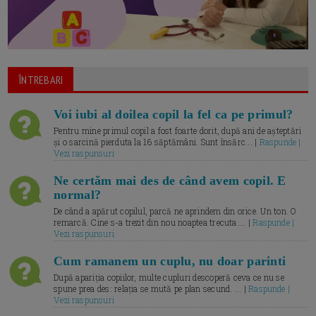
ÎNTREBARI
Voi iubi al doilea copil la fel ca pe primul?
Pentru mine primul copil a fost foarte dorit, după ani de așteptări
și o sarcină pierduta la 16 săptămâni. Sunt însărc... |
Raspunde |
Vezi raspunsuri
Ne certăm mai des de când avem copil. E
normal?
De când a apărut copilul, parcă ne aprindem din orice. Un ton. O
remarcă. Cine s-a trezit din nou noaptea trecuta.... |
Raspunde |
Vezi raspunsuri
Cum ramanem un cuplu, nu doar parinti
După apariția copiilor, multe cupluri descoperă ceva ce nu se
spune prea des: relația se mută pe plan secund. ... |
Raspunde |
Vezi raspunsuri