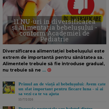
11 NU-uri in diversificarea
și alimentația bebelușului -
conform Academiei de
Pediatrie
16/7/2026
AUTOR: EDITOR DC.
Diversificarea alimentației bebelușului este
extrem de importantă pentru sănătatea sa.
Alimentele trebuie să fie introduse gradual,
nu trebuie să ne
...
Primul an de viață al bebelușului: Avem cate
un sfat important pentru fiecare luna - si ai
sa vezi ca te va ajuta
10/7/2026
Depresia postnatala sau baletul dintre