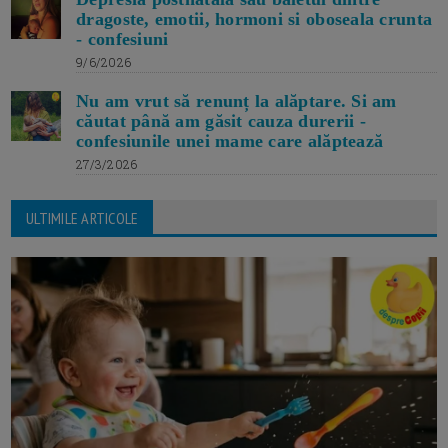
dragoste, emotii, hormoni si oboseala crunta
- confesiuni
9/6/2026
Nu am vrut să renunț la alăptare. Si am
căutat până am găsit cauza durerii -
confesiunile unei mame care alăptează
27/3/2026
ULTIMILE ARTICOLE