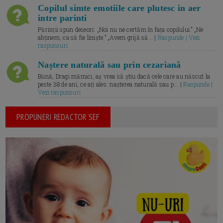
Copilul simte emotiile care plutesc in aer
intre parinti
Părinții spun deseori: „Noi nu ne certăm în fața copilului.” „Ne
abținem, ca să fie liniște.” „Avem grijă să... |
Raspunde | Vezi
raspunsuri
Naștere naturală sau prin cezariană
Bună, Dragi mămici, aș vrea să știu dacă cele care au născut la
peste 38 de ani, ce ați ales: nașterea naturală sau p... |
Raspunde |
Vezi raspunsuri
PROPUNERI REDACTOR SEF