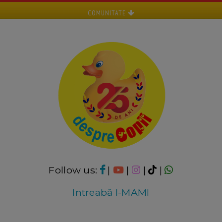
COMUNITATE
Follow us:
|
|
|
|
Intreabă I-MAMI