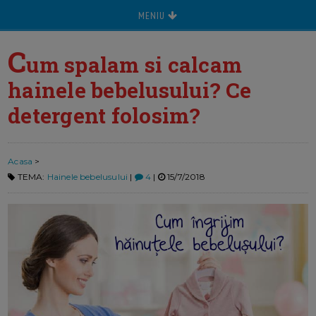
MENIU
C
um spalam si calcam
hainele bebelusului? Ce
detergent folosim?
Acasa
>
TEMA:
Hainele bebelusului
|
4
|
15/7/2018