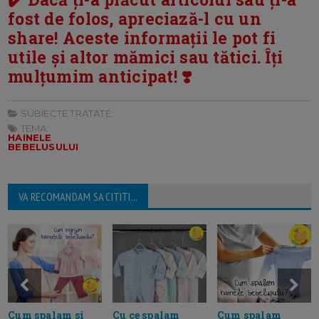
fost de folos, apreciază-l cu un
share! Aceste informații le pot fi
utile și altor mămici sau tătici. Îți
mulțumim anticipat! ❣️
SUBIECTE TRATATE:
TEMA:
HAINELE
BEBELUSULUI
VA RECOMANDAM SA CITITI...
Cu ce spalam
Cum spalam si
Cum spalam