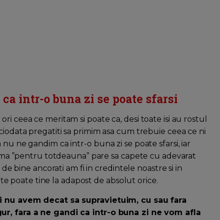
a intr-o buna zi se poate sfarsi
i ceea ce meritam si poate ca, desi toate isi au rostul
ciodata pregatiti sa primim asa cum trebuie ceea ce ni
nu ne gandim ca intr-o buna zi se poate sfarsi, iar
tagma ”pentru totdeauna” pare sa capete cu adevarat
 de bine ancorati am fi in credintele noastre si in
u te poate tine la adapost de absolut orice.
noi nu avem decat sa supravietuim, cu sau fara
ur, fara a ne gandi ca intr-o buna zi ne vom afla