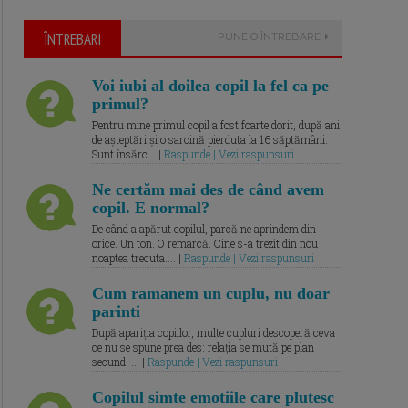
ÎNTREBARI
PUNE O ÎNTREBARE
Voi iubi al doilea copil la fel ca pe
primul?
Pentru mine primul copil a fost foarte dorit, după ani
de așteptări și o sarcină pierduta la 16 săptămâni.
Sunt însărc... |
Raspunde | Vezi raspunsuri
Ne certăm mai des de când avem
copil. E normal?
De când a apărut copilul, parcă ne aprindem din
orice. Un ton. O remarcă. Cine s-a trezit din nou
noaptea trecuta.... |
Raspunde | Vezi raspunsuri
Cum ramanem un cuplu, nu doar
parinti
După apariția copiilor, multe cupluri descoperă ceva
ce nu se spune prea des: relația se mută pe plan
secund. ... |
Raspunde | Vezi raspunsuri
Copilul simte emotiile care plutesc