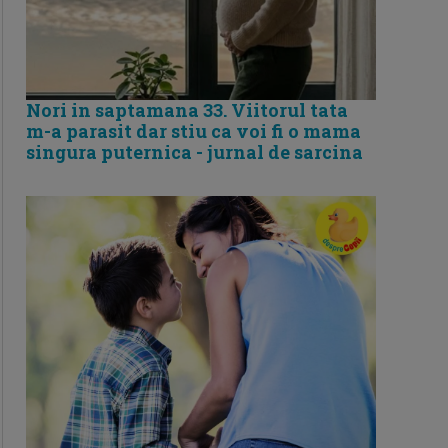
Nori in saptamana 33. Viitorul tata
m-a parasit dar stiu ca voi fi o mama
singura puternica - jurnal de sarcina