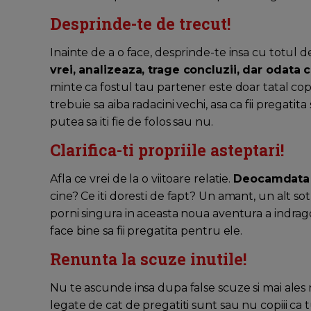
Desprinde-te de trecut!
Inainte de a o face, desprinde-te insa cu totul de
vrei, analizeaza, trage concluzii, dar odata c
minte ca fostul tau partener este doar tatal cop
trebuie sa aiba radacini vechi, asa ca fii pregatita 
putea sa iti fie de folos sau nu.
Clarifica-ti propriile asteptari!
Afla ce vrei de la o viitoare relatie.
Deocamdata e
cine? Ce iti doresti de fapt? Un amant, un alt sot
porni singura in aceasta noua aventura a indragost
face bine sa fii pregatita pentru ele.
Renunta la scuze inutile!
Nu te ascunde insa dupa false scuze si mai ales nu
legate de cat de pregatiti sunt sau nu copiii ca t