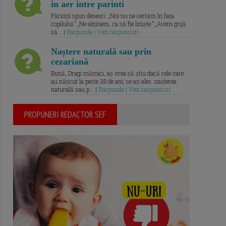
in aer intre parinti
Părinții spun deseori: „Noi nu ne certăm în fața
copilului.” „Ne abținem, ca să fie liniște.” „Avem grijă
să... |
Raspunde | Vezi raspunsuri
Naștere naturală sau prin
cezariană
Bună, Dragi mămici, aș vrea să știu dacă cele care
au născut la peste 38 de ani, ce ați ales: nașterea
naturală sau p... |
Raspunde | Vezi raspunsuri
PROPUNERI REDACTOR SEF