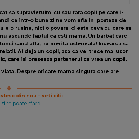
at sa supravietuim, cu sau fara copii pe care i-
andi ca intr-o buna zi ne vom afla in ipostaza de
u e o rusine, nici o povara, ci este ceva cu care sa
, nu ascunde faptul ca esti mama. Un barbat care
 atunci cand afla, nu merita osteneala! Incearca sa
 relatii. Ai deja un copil, asa ca vei trece mai usor
c, care isi preseaza partenerul ca vrea un copil.
n viata. Despre oricare mama singura care are
esc din nou - veti citi:
i se poate sfarsi