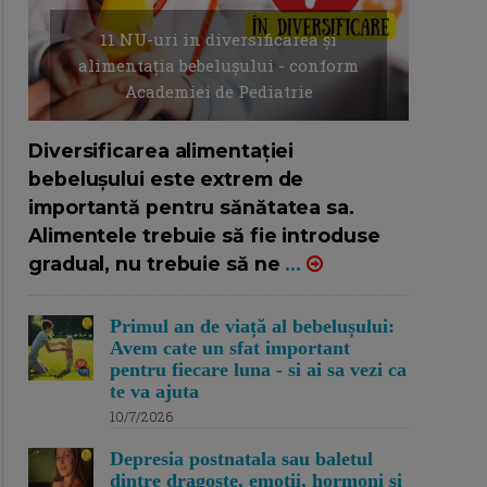
11 NU-uri in diversificarea și
alimentația bebelușului - conform
Academiei de Pediatrie
16/7/2026
AUTOR: EDITOR DC.
Diversificarea alimentației
bebelușului este extrem de
importantă pentru sănătatea sa.
Alimentele trebuie să fie introduse
gradual, nu trebuie să ne
...
Primul an de viață al bebelușului:
Avem cate un sfat important
pentru fiecare luna - si ai sa vezi ca
te va ajuta
10/7/2026
Depresia postnatala sau baletul
dintre dragoste, emotii, hormoni si