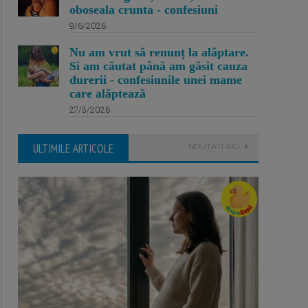
oboseala crunta - confesiuni
9/6/2026
Nu am vrut să renunț la alăptare.
Si am căutat până am găsit cauza
durerii - confesiunile unei mame
care alăptează
27/3/2026
ULTIMILE ARTICOLE
NOUTATI AICI