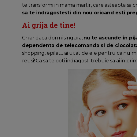
te transformi in mama martir, care asteapta sa cre
sa te indragostesti din nou oricand esti preg
Ai grija de tine!
Chiar daca dormi singura,
nu te ascunde in pij
dependenta de telecomanda si de ciocolata
shopping, epilat... ai uitat de ele pentru ca nu mai 
reusi! Ca sa te poti indragosti trebuie sa ai in pri