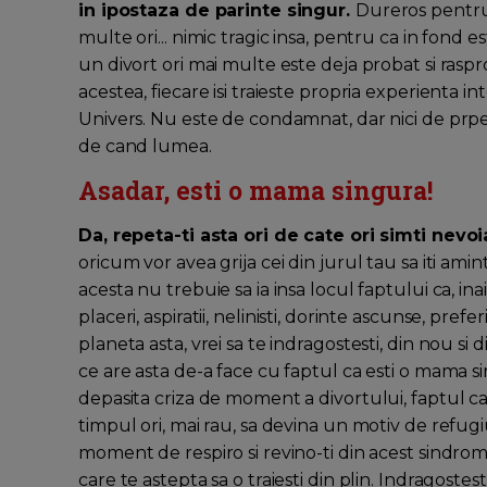
in ipostaza de parinte singur.
Dureros pentru 
multe ori... nimic tragic insa, pentru ca in fond 
un divort ori mai multe este deja probat si raspro
acestea, fiecare isi traieste propria experienta in
Univers. Nu este de condamnat, dar nici de prpetua
de cand lumea.
Asadar, esti o mama singura!
Da, repeta-ti asta ori de cate ori simti nevoi
oricum vor avea grija cei din jurul tau sa iti am
acesta nu trebuie sa ia insa locul faptului ca, inai
placeri, aspiratii, nelinisti, dorinte ascunse, pref
planeta asta, vrei sa te indragostesti, din nou si di
ce are asta de-a face cu faptul ca esti o mama si
depasita criza de moment a divortului, faptul ca
timpul ori, mai rau, sa devina un motiv de refugiu
moment de respiro si revino-ti din acest sindrom
care te astepta sa o traiesti din plin. Indragostest