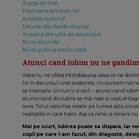
Ai grija de tine!
Descopera activitati noi!
Accepta ajutorul!
Discuta, dar decide singura!
Incearca site-urile de socializare!
Nu te ascunde!
Nu te grabi sa implici copiii!
Atunci cand iubim nu ne gandim c
Viata nu ne ofera intotdeauna ceea ce ne dorim or
lor in decursul unei existente, nu suntem noi ni
se intampla. Un lucru e cert – atunci cand iubim 
atunci cand din iubire se mai nasc si copii, sin
sens. Totul este insa relativ pe lumea asta, oricat
realitatile in care traim. Asa ca nimic si nimeni n
Mai pe scurt, iubirea poate sa dispara, iar 
copii pe care i-am facut, din dragoste, desig