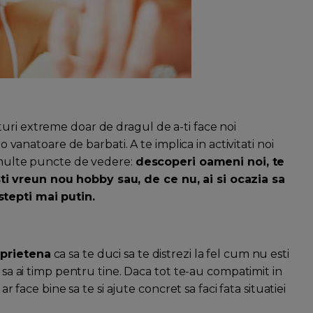
uri extreme doar de dragul de a-ti face noi
-o vanatoare de barbati. A te implica in activitati noi
i multe puncte de vedere:
descoperi oameni noi, te
i vreun nou hobby sau, de ce nu, ai si ocazia sa
stepti mai putin.
 prietena
ca sa te duci sa te distrezi la fel cum nu esti
i sa ai timp pentru tine. Daca tot te-au compatimit in
ar face bine sa te si ajute concret sa faci fata situatiei