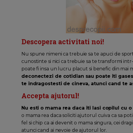
Descopera activitati noi!
Nu spune nimeni ca trebuie sa te apuci de sport
cunostinte si nici ca trebuie sa te transformi intr
poate fi insa un lucru placut si benefic din ma
deconectezi de cotidian sau poate iti gasest
te indragostesti de cineva, atunci cand te a
Accepta ajutorul!
Nu esti o mama rea daca iti lasi copilul cu o
o mama rea daca soliciti ajutorul cuiva ca sa pot
fel si chip ca ai devenit o mama singura, cei dragi 
atunci cand ai nevoie de ajutorul lor.