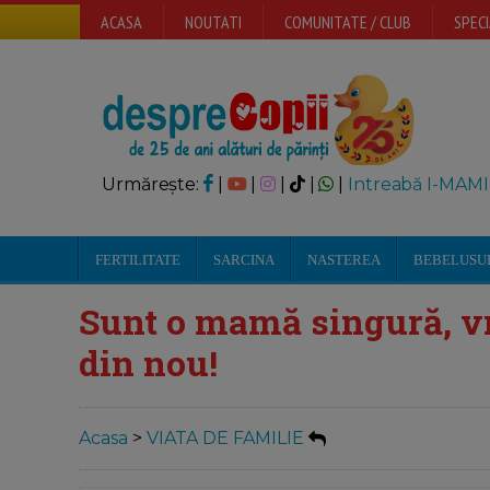
ACASA
NOUTATI
COMUNITATE / CLUB
SPECI
Urmărește:
|
|
|
|
|
Intreabă I-MAMI
FERTILITATE
SARCINA
NASTEREA
BEBELUSU
Sunt o mamă singură, v
din nou!
Acasa
>
VIATA DE FAMILIE