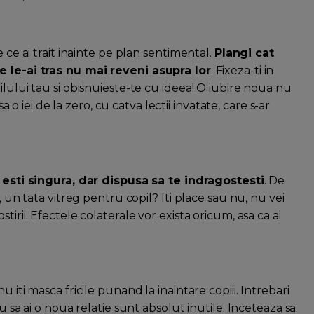
 ce ai trait inainte pe plan sentimental.
Plangi cat
e le-ai tras nu mai reveni asupra lor
. Fixeza-ti in
ilului tau si obisnuieste-te cu ideea! O iubire noua nu
sa o iei de la zero, cu catva lectii invatate, care s-ar
sti singura, dar dispusa sa te indragostesti
. De
, un tata vitreg pentru copil? Iti place sau nu, nu vei
irii. Efectele colaterale vor exista oricum, asa ca ai
 iti masca fricile punand la inaintare copiii. Intrebari
u sa ai o noua relatie sunt absolut inutile. Inceteaza sa