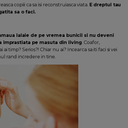
asca copiii ca sa isi reconstruiasca viata.
E dreptul tau
atita sa o faci.
amaua lalaie de pe vremea bunicii si nu deveni
 imprastiata pe masuta din living
. Coafor,
ai timp? Serios?! Chiar nu ai? Incearca sa iti faci si vei
mul rand incredere in tine.