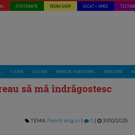
AL
FITOTERAPIE
VEDRA SHOP
USCAT + UMED
TESTARE
L
1-3 ANI
4-12 ANI
FAMILIE, PARENTING
EDUCATIE
S
reau să mă îndrăgostesc
TEMA:
Parinti singuri
|
0
|
31/10/2025