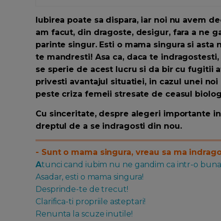
Iubirea poate sa dispara, iar noi nu avem dec
am facut, din dragoste, desigur, fara a ne g
parinte singur. Esti o mama singura si asta n
te mandresti! Asa ca, daca te indragostesti
se sperie de acest lucru si da bir cu fugitii
privesti avantajul situatiei, in cazul unei noi
peste criza femeii stresate de ceasul biologi
Cu sinceritate, despre alegeri importante i
dreptul de a se indragosti din nou.
- Sunt o mama singura, vreau sa ma indragost
A
tunci cand iubim nu ne gandim ca intr-o buna z
Asadar, esti o mama singura!
Desprinde-te de trecut!
Clarifica-ti propriile asteptari!
Renunta la scuze inutile!