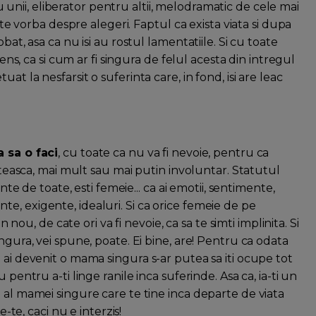
unii, eliberator pentru altii, melodramatic de cele mai
este vorba despre alegeri. Faptul ca exista viata si dupa
bat, asa ca nu isi au rostul lamentatiile. Si cu toate
tens, ca si cum ar fi singura de felul acesta din intregul
t la nesfarsit o suferinta care, in fond, isi are leac
a sa o faci
, cu toate ca nu va fi nevoie, pentru ca
inteasca, mai mult sau mai putin involuntar. Statutul
nte de toate, esti femeie... ca ai emotii, sentimente,
erinte, exigente, idealuri. Si ca orice femeie de pe
n nou, de cate ori va fi nevoie, ca sa te simti implinita. Si
ngura, vei spune, poate. Ei bine, are! Pentru ca odata
 ai devenit o mama singura s-ar putea sa iti ocupe tot
 pentru a-ti linge ranile inca suferinde. Asa ca, ia-ti un
 al mamei singure care te tine inca departe de viata
e-te, caci nu e interzis!