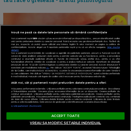
tau face o greseala - sfatul psihologului
Nouă ne pasă ca datele tale personale să rămână confidențiale
Noi și partenerii noștri
589
stocăm și/sau accesăm informații pe dispozitivul dvs., precum identificatorii cookie
unici pentru prelucrarea datelor cu caracter personal. Puteți accepta sau gestiona preferințele dvs. făcând clic
mai jos, respectiv vă puteți opune utilizării unui interes legitim în orice moment pe pagina cu politica de
confidențialitate. Aceste alegeri vor fi raportate partenerilor noștri și nu vă vor afecta navigarea.
Mai multe
detalii
Noi si partenerii nostri (retelele de socializare si agentiile de publicitate partenere, precum si furnizorii nostri de
servicii de date analitice) prelucram date pentru a permite website-ului sa functioneze, pentru a personaliza
continutul si anunturile publicitare afisate in functie de interesele si/sau profilul dvs., pentru a va oferi
functionalitati aferente retelelor de socializare si pentru a analiza traficul pe website. Beneficiati de drepturile
prevazute de art. 15-22 din GDPR in legatura cu prelucrarea datelor cu caracter personal. Aceste drepturi pot fi
exercitate prin modalitatea indicata
aici
. Prin click pe “ACCEPT TOATE”, acceptati folosirea tuturor Tehnologiilor
de tip Cookie, care implica inclusiv acceptul dvs. cu privire la stocarea/accesarea informatiilor de catre Vendor-ii
cu care colaboram. Prin click pe “VREAU SA MODIFIC SETARILE INDIVIDUAL” puteti schimba preferintele
in mod individual, mai putin cele legate de cookie strict necesare pentru functionarea website-ului.
Atât noi, cât și partenerii noștri prelucrăm datele pentru a oferi:
Măsurarea performanței reclamelor. Utilizarea profilurilor pentru selectarea conținutului personalizat. Dezvoltarea
și îmbunătățirea serviciilor. Stocarea și/sau accesarea informațiilor de pe un dispozitiv. Crearea profilurilor de
conținut personalizat. Utilizarea profilurilor pentru selectarea publicității personalizate. Crearea profilurilor pentru
publicitate personalizată. Măsurarea performanței conținutului. Înțelegerea publicului prin statistici sau combinații
de date din surse diferite. Utilizarea datelor limitate pentru a selecta conținutul. Utilizarea de date limitate
pentru a selecta publicitatea. Date precise de geolocație și identificarea prin scanarea dispozitivului.
Listă parteneri (furnizori)
ACCEPT TOATE
Candidoza bucala la bebelusi - incearca acest
VREAU SA MODIFIC SETARILE INDIVIDUAL
tratament cu ulei de cocos