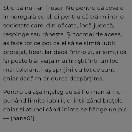
Știu că nu i-ar fi ușor. Nu pentru că ceva e
în neregulă cu el, ci pentru că trăim într-o
societate care, din păcate, încă judecă,
respinge sau rănește. Și tocmai de aceea,
aș face tot ce pot ca el să se simtă iubit,
protejat, liber. Iar dacă, într-o zi, ar simți că
își poate trăi viața mai liniștit într-un loc
mai tolerant, l-aș sprijini cu tot ce sunt,
chiar dacă m-ar durea despărțirea.
Pentru că așa înțeleg eu să fiu mamă: nu
punând limite iubirii, ci întinzând brațele
chiar și atunci când inima se frânge un pic.
— (nana01)