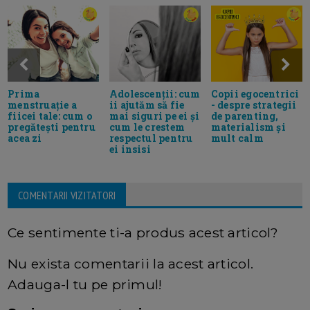
Prima
Adolescenții: cum
Copii egocentrici
menstruație a
ii ajutăm să fie
- despre strategii
fiicei tale: cum o
mai siguri pe ei și
de parenting,
pregătești pentru
cum le crestem
materialism și
acea zi
respectul pentru
mult calm
ei insisi
COMENTARII VIZITATORI
Ce sentimente ti-a produs acest articol?
Nu exista comentarii la acest articol.
Adauga-l tu pe primul!