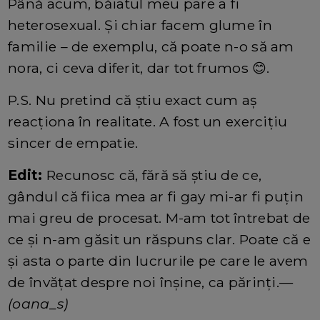
Până acum, băiatul meu pare a fi
heterosexual. Și chiar facem glume în
familie – de exemplu, că poate n-o să am
nora, ci ceva diferit, dar tot frumos 😊.
P.S. Nu pretind că știu exact cum aș
reacționa în realitate. A fost un exercițiu
sincer de empatie.
Edit:
Recunosc că, fără să știu de ce,
gândul că fiica mea ar fi gay mi-ar fi puțin
mai greu de procesat. M-am tot întrebat de
ce și n-am găsit un răspuns clar. Poate că e
și asta o parte din lucrurile pe care le avem
de învățat despre noi înșine, ca părinți.—
(oana_s)