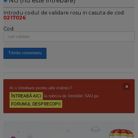
NU (nu este întrebare)
Introdu codul de validare rosu in casuta de cod:
0217026
Cod:
Ai o întrebare pentru alte mămici?
ÎNTREABĂ AICI
la rubrica de întrebări SAU pe
FORUMUL DESPRECOPII