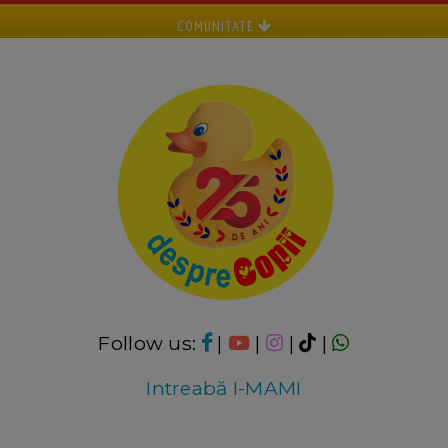
COMUNITATE
Follow us:
|
|
|
|
Intreabă I-MAMI