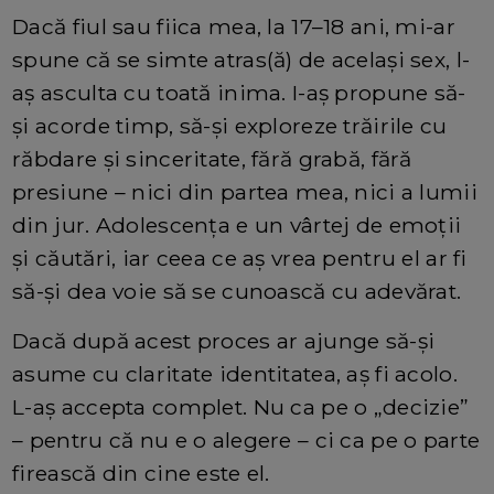
Dacă fiul sau fiica mea, la 17–18 ani, mi-ar
spune că se simte atras(ă) de același sex, l-
aș asculta cu toată inima. I-aș propune să-
și acorde timp, să-și exploreze trăirile cu
răbdare și sinceritate, fără grabă, fără
presiune – nici din partea mea, nici a lumii
din jur. Adolescența e un vârtej de emoții
și căutări, iar ceea ce aș vrea pentru el ar fi
să-și dea voie să se cunoască cu adevărat.
Dacă după acest proces ar ajunge să-și
asume cu claritate identitatea, aș fi acolo.
L-aș accepta complet. Nu ca pe o „decizie”
– pentru că nu e o alegere – ci ca pe o parte
firească din cine este el.