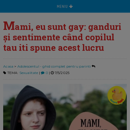
MENIU
M
ami, eu sunt gay: ganduri
și sentimente când copilul
tau iti spune acest lucru
Acasa
>
Adolescentul - ghid complet pentru parinti
TEMA:
Sexualitate
|
0
|
7/5/2025