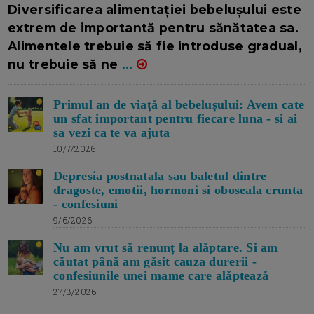
16/7/2026
AUTOR: EDITOR DC.
Diversificarea alimentației bebelușului este
extrem de importantă pentru sănătatea sa.
Alimentele trebuie să fie introduse gradual,
nu trebuie să ne
...
Primul an de viață al bebelușului: Avem cate
un sfat important pentru fiecare luna - si ai
sa vezi ca te va ajuta
10/7/2026
Depresia postnatala sau baletul dintre
dragoste, emotii, hormoni si oboseala crunta
- confesiuni
9/6/2026
Nu am vrut să renunț la alăptare. Si am
căutat până am găsit cauza durerii -
confesiunile unei mame care alăptează
27/3/2026