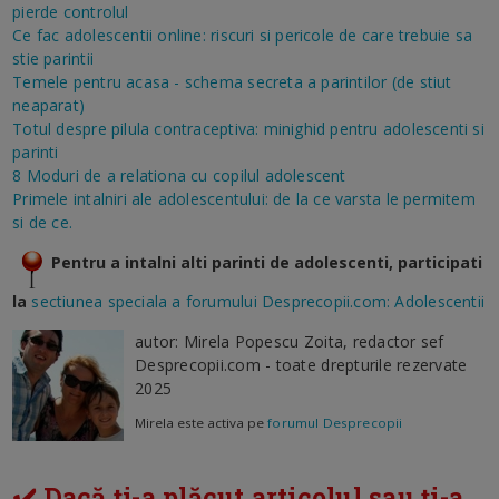
pierde controlul
Ce fac adolescentii online: riscuri si pericole de care trebuie sa
stie parintii
Temele pentru acasa - schema secreta a parintilor (de stiut
neaparat)
Totul despre pilula contraceptiva: minighid pentru adolescenti si
parinti
8 Moduri de a relationa cu copilul adolescent
Primele intalniri ale adolescentului: de la ce varsta le permitem
si de ce.
Pentru a intalni alti parinti de adolescenti, participati
la
sectiunea speciala a forumului Desprecopii.com: Adolescentii
autor: Mirela Popescu Zoita, redactor sef
Desprecopii.com - toate drepturile rezervate
2025
Mirela este activa pe
forumul Desprecopii
✔️ Dacă ți-a plăcut articolul sau ți-a