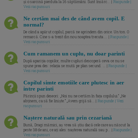
și o sarcină pierduta la 16 săptămâni. Sunt însărc... |
Raspunde |
Vezi raspunsuri
Ne certăm mai des de când avem copil. E
normal?
De când a apărut copilul, parcă ne aprindem din orice. Un ton. O
remarcă. Cine s-a trezit din nou noaptea trecuta.... |
Raspunde |
Vezi raspunsuri
Cum ramanem un cuplu, nu doar parinti
După apariția copiilor, multe cupluri descoperă ceva ce nu se
spune prea des: relația se mută pe plan secund. ... |
Raspunde |
Vezi raspunsuri
Copilul simte emotiile care plutesc in aer
intre parinti
Părinții spun deseori: „Noi nu ne certăm în fața copilului.” „Ne
abținem, ca să fie liniște.” „Avem grijă să... |
Raspunde | Vezi
raspunsuri
Naștere naturală sau prin cezariană
Bună, Dragi mămici, aș vrea să știu dacă cele care au născut la
peste 38 de ani, ce ați ales: nașterea naturală sau p... |
Raspunde |
Vezi raspunsuri