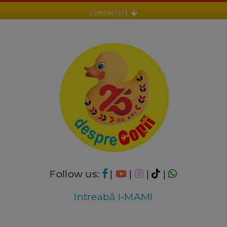
COMUNITATE
Follow us:
|
|
|
|
Intreabă I-MAMI