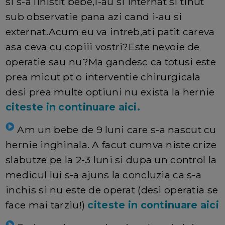
si s-a linistit bebe,i-au si internat si tinut
sub observatie pana azi cand i-au si
externat.Acum eu va intreb,ati patit careva
asa ceva cu copiii vostri?Este nevoie de
operatie sau nu?Ma gandesc ca totusi este
prea micut pt o interventie chirurgicala
desi prea multe optiuni nu exista la hernie
citeste in continuare aici.
Am un bebe de 9 luni care s-a nascut cu
hernie inghinala. A facut cumva niste crize
slabutze pe la 2-3 luni si dupa un control la
medicul lui s-a ajuns la concluzia ca s-a
inchis si nu este de operat (desi operatia se
face mai tarziu!)
citeste in continuare aici