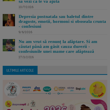
sa vezi ca te va ajuta
10/7/2026
Depresia postnatala sau baletul dintre
dragoste, emotii, hormoni si oboseala crunta
- confesiuni
9/6/2026
Nu am vrut să renunț la alăptare. Si am
căutat până am găsit cauza durerii -
confesiunile unei mame care alăptează
27/3/2026
ULTIMILE ARTICOLE