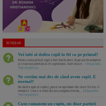
ÎNTREBARI
Voi iubi al doilea copil la fel ca pe primul?
Pentru mine primul copil a fost foarte dorit, după ani de așteptări
și o sarcină pierduta la 16 săptămâni. Sunt însărc... |
Raspunde |
Vezi raspunsuri
Ne certăm mai des de când avem copil. E
normal?
De când a apărut copilul, parcă ne aprindem din orice. Un ton. O
remarcă. Cine s-a trezit din nou noaptea trecuta.... |
Raspunde |
Vezi raspunsuri
Cum ramanem un cuplu, nu doar parinti