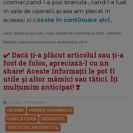
cosmar,cand i-a pus branula , cand l-a luat
in sala de operatii.acasa am plecat in
aceeasi zi cit
este in continuare aici.
autor: Desprecopii.com, Toate drepturile rezervate (c) 2018 - referinte:
WebMD si Academia Americana de Pediatrie 2018
✔️ Dacă ți-a plăcut articolul sau ți-a
fost de folos, apreciază-l cu un
share! Aceste informații le pot fi
utile și altor mămici sau tătici. Îți
mulțumim anticipat! ❣️
SUBIECTE TRATATE:
HERNIE
HERNIE INGHINALA
UMFLATURA
HIDROCEL
TESTICOL RETRACTIL