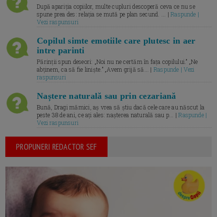
După apariția copiilor, multe cupluri descoperă ceva ce nu se
spune prea des: relația se mută pe plan secund. ... |
Raspunde |
Vezi raspunsuri
Copilul simte emotiile care plutesc in aer
intre parinti
Părinții spun deseori: „Noi nu ne certăm în fața copilului.” „Ne
abținem, ca să fie liniște.” „Avem grijă să... |
Raspunde | Vezi
raspunsuri
Naștere naturală sau prin cezariană
Bună, Dragi mămici, aș vrea să știu dacă cele care au născut la
peste 38 de ani, ce ați ales: nașterea naturală sau p... |
Raspunde |
Vezi raspunsuri
PROPUNERI REDACTOR SEF