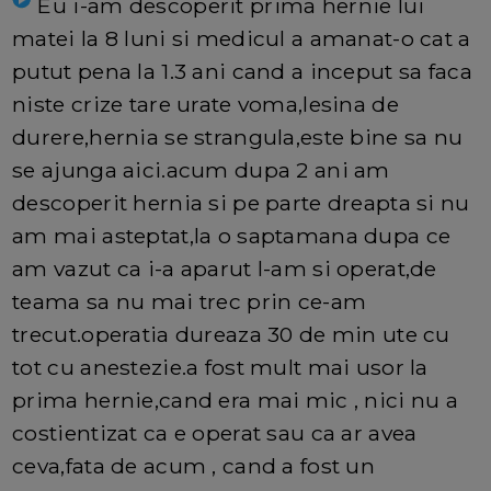
Eu i-am descoperit prima hernie lui
matei la 8 luni si medicul a amanat-o cat a
putut pena la 1.3 ani cand a inceput sa faca
niste crize tare urate voma,lesina de
durere,hernia se strangula,este bine sa nu
se ajunga aici.acum dupa 2 ani am
descoperit hernia si pe parte dreapta si nu
am mai asteptat,la o saptamana dupa ce
am vazut ca i-a aparut l-am si operat,de
teama sa nu mai trec prin ce-am
trecut.operatia dureaza 30 de min ute cu
tot cu anestezie.a fost mult mai usor la
prima hernie,cand era mai mic , nici nu a
costientizat ca e operat sau ca ar avea
ceva,fata de acum , cand a fost un