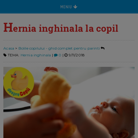
MENIU
H
ernia inghinala la copil
Acasa
>
Bolile copilului - ghid complet pentru parinti
TEMA:
Hernia inghinala
|
0
|
9/11/2018