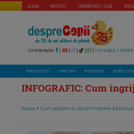
ACASA
NOUTATI
COMUNITATE / CLUB
SPECI
Urmărește:
|
|
|
|
|
Intreabă I-MAMI
FERTILITATE
SARCINA
NASTEREA
BEBELUSU
INFOGRAFIC: Cum ingrij
Acasa
>
Cum spalam si calcam hainele bebelusu