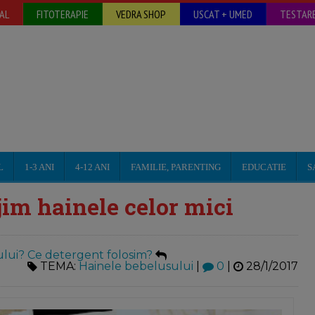
AL
FITOTERAPIE
VEDRA SHOP
USCAT + UMED
TESTARE
L
1-3 ANI
4-12 ANI
FAMILIE, PARENTING
EDUCATIE
S
im hainele celor mici
lui? Ce detergent folosim?
TEMA:
Hainele bebelusului
|
0
|
28/1/2017