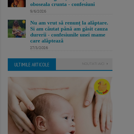
oboseala crunta - confesiuni
9/6/2026
Nu am vrut să renunț la alăptare.
Si am căutat până am găsit cauza
durerii - confesiunile unei mame
care alăptează
27/3/2026
ULTIMILE ARTICOLE
NOUTATI AICI