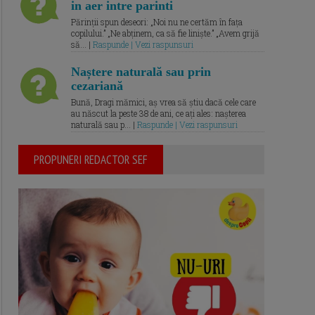
in aer intre parinti
Părinții spun deseori: „Noi nu ne certăm în fața
copilului.” „Ne abținem, ca să fie liniște.” „Avem grijă
să... |
Raspunde | Vezi raspunsuri
Naștere naturală sau prin
cezariană
Bună, Dragi mămici, aș vrea să știu dacă cele care
au născut la peste 38 de ani, ce ați ales: nașterea
naturală sau p... |
Raspunde | Vezi raspunsuri
PROPUNERI REDACTOR SEF