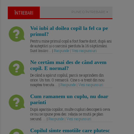
ÎNTREBARI
PUNE O ÎNTREBARE
Voi iubi al doilea copil la fel ca pe
primul?
Pentru mine primul copil a fost foarte dorit, după ani
de așteptări și o sarcină pierduta la 16 săptămâni.
Sunt însărc... |
Raspunde | Vezi raspunsuri
Ne certăm mai des de când avem
copil. E normal?
De când a apărut copilul, parcă ne aprindem din
orice. Un ton. O remarcă. Cine s-a trezit din nou
noaptea trecuta.... |
Raspunde | Vezi raspunsuri
Cum ramanem un cuplu, nu doar
parinti
După apariția copiilor, multe cupluri descoperă ceva
ce nu se spune prea des: relația se mută pe plan
secund. ... |
Raspunde | Vezi raspunsuri
Copilul simte emotiile care plutesc