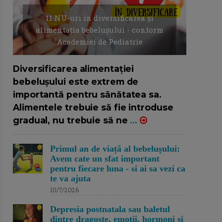
11 NU-uri in diversificarea și
alimentația bebelușului - conform
Academiei de Pediatrie
16/7/2026
AUTOR: EDITOR DC.
Diversificarea alimentației
bebelușului este extrem de
importantă pentru sănătatea sa.
Alimentele trebuie să fie introduse
gradual, nu trebuie să ne
...
Primul an de viață al bebelușului:
Avem cate un sfat important
pentru fiecare luna - si ai sa vezi ca
te va ajuta
10/7/2026
Depresia postnatala sau baletul
dintre dragoste, emotii, hormoni si