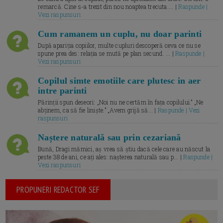
remarcă. Cine s-a trezit din nou noaptea trecuta.... |
Raspunde |
Vezi raspunsuri
Cum ramanem un cuplu, nu doar parinti
După apariția copiilor, multe cupluri descoperă ceva ce nu se
spune prea des: relația se mută pe plan secund. ... |
Raspunde |
Vezi raspunsuri
Copilul simte emotiile care plutesc in aer
intre parinti
Părinții spun deseori: „Noi nu ne certăm în fața copilului.” „Ne
abținem, ca să fie liniște.” „Avem grijă să... |
Raspunde | Vezi
raspunsuri
Naștere naturală sau prin cezariană
Bună, Dragi mămici, aș vrea să știu dacă cele care au născut la
peste 38 de ani, ce ați ales: nașterea naturală sau p... |
Raspunde |
Vezi raspunsuri
PROPUNERI REDACTOR SEF