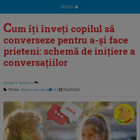
MENIU
C
um îți înveți copilul să
converseze pentru a-și face
prieteni: schemă de inițiere a
conversațiilor
Acasa
>
Scolarul
TEMA:
Relatii sociale
|
0
|
7/4/2025