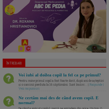
ÎNTREBARI
Voi iubi al doilea copil la fel ca pe primul?
Pentru mine primul copil a fost foarte dorit, după ani de așteptări
și o sarcină pierduta la 16 săptămâni. Sunt însărc... |
Raspunde |
Vezi raspunsuri
Ne certăm mai des de când avem copil. E
normal?
De când a apărut copilul, parcă ne aprindem din orice. Un ton. O