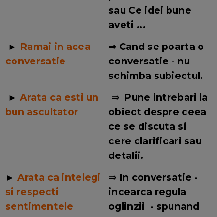
sau Ce idei bune
aveti ...
►
Ramai in acea
⇒ Cand se poarta o
conversatie
conversatie - nu
schimba subiectul.
►
Arata ca esti un
⇒
Pune intrebari la
bun ascultator
obiect despre ceea
ce se discuta si
cere clarificari sau
detalii.
►
Arata ca intelegi
⇒
In conversatie -
si respecti
incearca regula
sentimentele
oglinzii - spunand