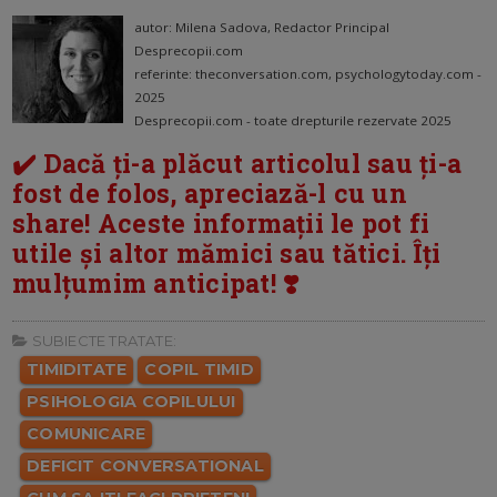
autor: Milena Sadova, Redactor Principal
Desprecopii.com
referinte: theconversation.com, psychologytoday.com -
2025
Desprecopii.com - toate drepturile rezervate 2025
✔️ Dacă ți-a plăcut articolul sau ți-a
fost de folos, apreciază-l cu un
share! Aceste informații le pot fi
utile și altor mămici sau tătici. Îți
mulțumim anticipat! ❣️
SUBIECTE TRATATE:
TIMIDITATE
COPIL TIMID
PSIHOLOGIA COPILULUI
COMUNICARE
DEFICIT CONVERSATIONAL