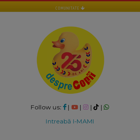
COMUNITATE
Follow us:
|
|
|
|
Intreabă I-MAMI