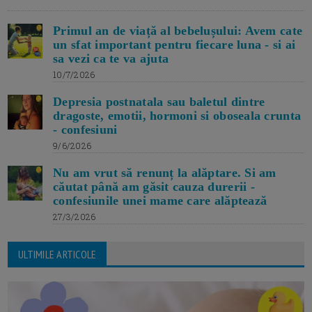
Primul an de viață al bebelușului: Avem cate
un sfat important pentru fiecare luna - si ai
sa vezi ca te va ajuta
10/7/2026
Depresia postnatala sau baletul dintre
dragoste, emotii, hormoni si oboseala crunta
- confesiuni
9/6/2026
Nu am vrut să renunț la alăptare. Si am
căutat până am găsit cauza durerii -
confesiunile unei mame care alăptează
27/3/2026
ULTIMILE ARTICOLE