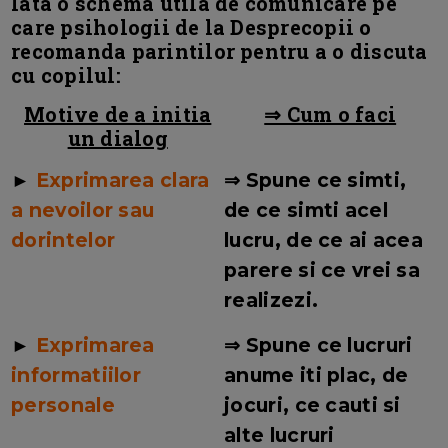
Iata o schema utila de comunicare pe
care psihologii de la Desprecopii o
recomanda parintilor pentru a o discuta
cu copilul:
Motive de a initia
⇒ Cum o faci
un dialog
►
Exprimarea clara
⇒ Spune ce simti,
a nevoilor sau
de ce simti acel
dorintelor
lucru, de ce ai acea
parere si ce vrei sa
realizezi.
►
Exprimarea
⇒ Spune ce lucruri
informatiilor
anume iti plac, de
personale
jocuri, ce cauti si
alte lucruri