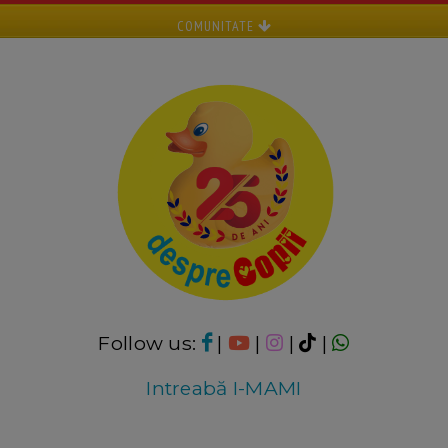
COMUNITATE
Follow us:
|
|
|
|
Intreabă I-MAMI