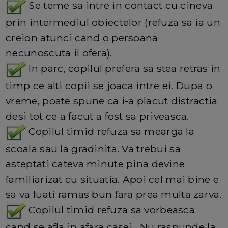
Se teme sa intre in contact cu cineva
prin intermediul obiectelor (refuza sa ia un
creion atunci cand o persoana
necunoscuta il ofera).
In parc, copilul prefera sa stea retras in
timp ce alti copii se joaca intre ei. Dupa o
vreme, poate spune ca i-a placut distractia
desi tot ce a facut a fost sa priveasca.
Copilul timid refuza sa mearga la
scoala sau la gradinita. Va trebui sa
asteptati cateva minute pina devine
familiarizat cu situatia. Apoi cel mai bine e
sa va luati ramas bun fara prea multa zarva.
Copilul timid refuza sa vorbeasca
cand se afla in afara casei . Nu raspunde la