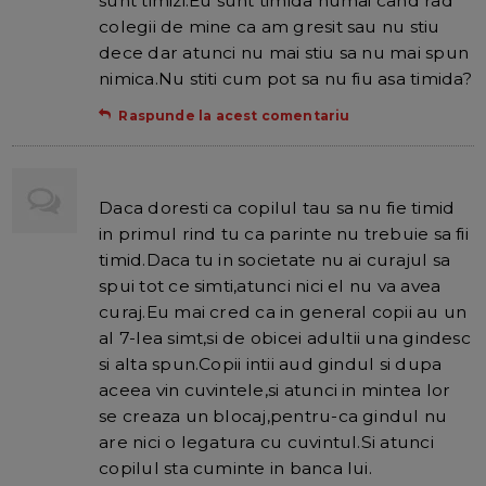
sunt timizi.Eu sunt timida numai cand rad
colegii de mine ca am gresit sau nu stiu
dece dar atunci nu mai stiu sa nu mai spun
nimica.Nu stiti cum pot sa nu fiu asa timida?
Raspunde la acest comentariu
Daca doresti ca copilul tau sa nu fie timid
in primul rind tu ca parinte nu trebuie sa fii
timid.Daca tu in societate nu ai curajul sa
spui tot ce simti,atunci nici el nu va avea
curaj.Eu mai cred ca in general copii au un
al 7-lea simt,si de obicei adultii una gindesc
si alta spun.Copii intii aud gindul si dupa
aceea vin cuvintele,si atunci in mintea lor
se creaza un blocaj,pentru-ca gindul nu
are nici o legatura cu cuvintul.Si atunci
copilul sta cuminte in banca lui.