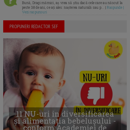
Bună, Dragi mămici, aș vrea să știu dacă cele care au născut la
peste 38 de ani, ce ați ales: nașterea naturală sau p... |
Raspunde |
Vezi raspunsuri
PROPUNERI REDACTOR SEF
11 NU-uri in diversificarea
și alimentația bebelușului -
conform Academiei de