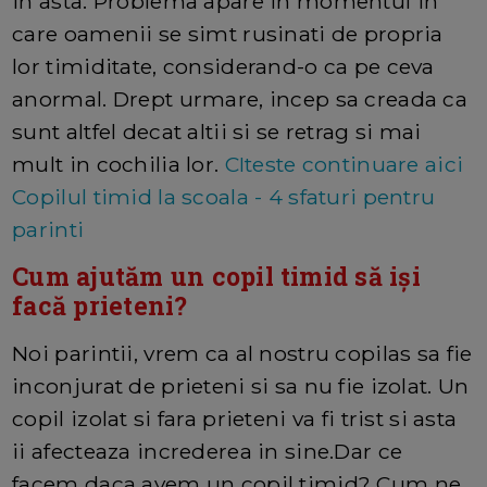
in asta. Problema apare in momentul in
care oamenii se simt rusinati de propria
lor timiditate, considerand-o ca pe ceva
anormal. Drept urmare, incep sa creada ca
sunt altfel decat altii si se retrag si mai
mult in cochilia lor.
CIteste continuare aici
Copilul timid la scoala - 4 sfaturi pentru
parinti
Cum ajutăm un copil timid să iși
facă prieteni?
Noi parintii, vrem ca al nostru copilas sa fie
inconjurat de prieteni si sa nu fie izolat. Un
copil izolat si fara prieteni va fi trist si asta
ii afecteaza increderea in sine.Dar ce
facem daca avem un copil timid? Cum ne