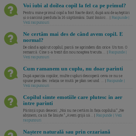
Voi iubi al doilea copil la fel ca pe primul?
Pentru mine primul copil a fost foarte dorit, după ani de așteptări
și o sarcină pierduta la 16 săptămâni. Sunt însărc... |
Raspunde |
Vezi raspunsuri
Ne certăm mai des de când avem copil. E
normal?
De când a apărut copilul, parcă ne aprindem din orice. Un ton. O
remarcă. Cine s-a trezit din nou noaptea trecuta.... |
Raspunde |
Vezi raspunsuri
Cum ramanem un cuplu, nu doar parinti
După apariția copiilor, multe cupluri descoperă ceva ce nu se
spune prea des: relația se mută pe plan secund. ... |
Raspunde |
Vezi raspunsuri
Copilul simte emotiile care plutesc in aer
intre parinti
Părinții spun deseori: „Noi nu ne certăm în fața copilului.” „Ne
abținem, ca să fie liniște.” „Avem grijă să... |
Raspunde | Vezi
raspunsuri
Naștere naturală sau prin cezariană