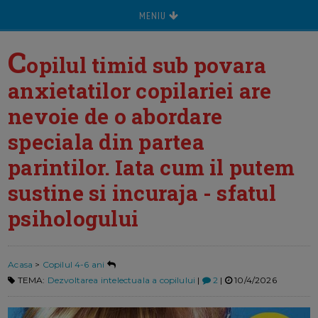
MENIU
C
opilul timid sub povara
anxietatilor copilariei are
nevoie de o abordare
speciala din partea
parintilor. Iata cum il putem
sustine si incuraja - sfatul
psihologului
Acasa
>
Copilul 4-6 ani
TEMA:
Dezvoltarea intelectuala a copilului
|
2
|
10/4/2026