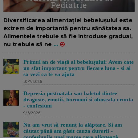
Pediatrie
16/7/2026
AUTOR: EDITOR DC.
Diversificarea alimentației bebelușului este
extrem de importantă pentru sănătatea sa.
Alimentele trebuie să fie introduse gradual,
nu trebuie să ne
...
Primul an de viață al bebelușului: Avem cate
un sfat important pentru fiecare luna - si ai
sa vezi ca te va ajuta
10/7/2026
Depresia postnatala sau baletul dintre
dragoste, emotii, hormoni si oboseala crunta
- confesiuni
9/6/2026
Nu am vrut să renunț la alăptare. Si am
căutat până am găsit cauza durerii -
confesiunile unei mame care alăptează