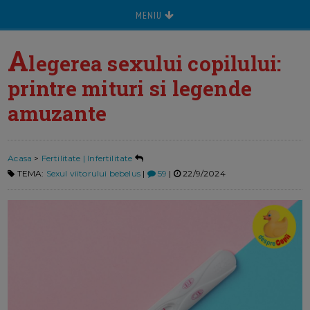
MENIU
A
legerea sexului copilului:
printre mituri si legende
amuzante
Acasa
>
Fertilitate | Infertilitate
TEMA:
Sexul viitorului bebelus
|
59
|
22/9/2024