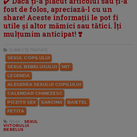
✔️ Dacă ți-a plăcut articolul sau ți-a
fost de folos, apreciază-l cu un
share! Aceste informații le pot fi
utile și altor mămici sau tătici. Îți
mulțumim anticipat! ❣️
SUBIECTE TRATATE:
SEXUL COPILULUI
SEXUL BEBELUSULUI
MIT
LEGENDA
ALEGEREA SEXULUI COPILULUI
CALENDAR CHINEZESC
POZITII SEX
SARCINA
BAIETEL
FETITA
TEMA:
SEXUL
VIITORULUI
BEBELUS