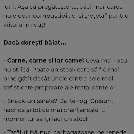
luni. Așa că pregătește-te, căci mâncarea
nu e doar combustibil, ci și „rețeta” pentru
viitorul micuț!
Dacă dorești băiat...
- Carne, carne și iar carne!
Ceva mai roșu
nu strică! Poate un steak care să fie mai
bine gătit decât unele dintre cele mai
sofisticate preparate ale restaurantelor.
- Snack-uri sărate? Da, te rog! Cipsuri,
nachos și tot ce mai crănțănește. E
momentul să îți faci un stoc!
- Tatălui: băuturi carbogazoase, pe repede