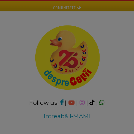
COMUNITATE
Follow us:
|
|
|
|
Intreabă I-MAMI