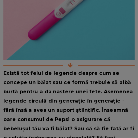
Există tot felul de legende despre cum se
concepe un băiat sau ce formă trebuie să aibă
burtă pentru a da naștere unei fete. Asemenea
legende circulă din generație în generație -
fără însă a avea un suport științific. Înseamnă
oare consumul de Pepsi o asigurare că
bebelușul tău va fi băiat? Sau că să fie fată ar fi
o soluție îndoparea cu ciocolată? Să faci