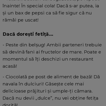
înainte! În special cola! Dacă s-ar putea, ia
și un bax de pepsi ca să fie sigur că nu
rămâi pe uscat!
Dacă dorești fetiță...
- Peste din belșug! Ambii parteneri trebuie
să devină fani ai fructelor de mare. Poate e
momentul să îți deschizi un restaurant
acasă!
- Ciocolată pe post de aliment de bază! Dă
navala în dulciuri! Găsește cele mai
delicioase prăjituri și umple-ți cămara.
Dacă nu devii „dulce”, nu vei obține fetița
dorită!