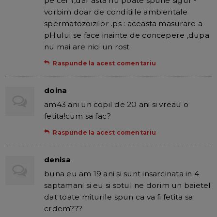
pe cei Y,dar asta nu poate spune sigur -
vorbim doar de conditiile ambientale
spermatozoizilor .ps : aceasta masurare a
pHului se face inainte de concepere ,dupa
nu mai are nici un rost
Raspunde la acest comentariu
doina
am43 ani un copil de 20 ani si vreau o
fetita!cum sa fac?
Raspunde la acest comentariu
denisa
buna eu am 19 ani si sunt insarcinata in 4
saptamani si eu si sotul ne dorim un baietel
dat toate miturile spun ca va fi fetita sa
crdem???