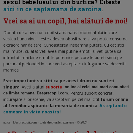
sexul bebelusului din burtica? Citeste
aici in ce saptamana de sarcina
.
Vrei sa ai un copil, hai alături de noi!
Dorinta de a avea un copil si amanarea momentului in care
vestea buna vine ... este adesea obositoare si va poate consuma
extraordinar de tare. Cunoasterea inseamna putere. Cu cat stiti
mai multe, cu atat veti avea mai putine emotii si veti putea sa
infruntați mai bine emotiile puternice pe care le puteti simti pe
parcursul perioadei in care veti astepta cu infrigurare sa deveniti
mamica.
Este important sa stiti ca pe acest drum nu sunteti
singura
. Aveti alaturi
suportul
online al celei mai mari comunitati
Pentru suport concret,
de limba romana: Desprecopii.com.
incurajare si prietenie, va asteptam pe cel mai citit
forum online
al femeilor aspirante la meseria de mamica
:
Asteptand o
comoara in viata noastra !
autor: Desprecopii.com - toate drepturile rezervate - © 2024