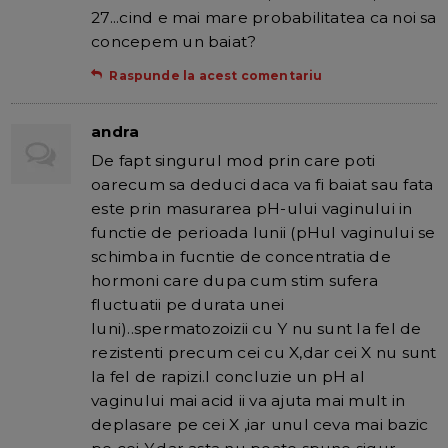
27...cind e mai mare probabilitatea ca noi sa
concepem un baiat?
Raspunde la acest comentariu
andra
De fapt singurul mod prin care poti
oarecum sa deduci daca va fi baiat sau fata
este prin masurarea pH-ului vaginului in
functie de perioada lunii (pHul vaginului se
schimba in fucntie de concentratia de
hormoni care dupa cum stim sufera
fluctuatii pe durata unei
luni)..spermatozoizii cu Y nu sunt la fel de
rezistenti precum cei cu X,dar cei X nu sunt
la fel de rapizi.I concluzie un pH al
vaginului mai acid ii va ajuta mai mult in
deplasare pe cei X ,iar unul ceva mai bazic