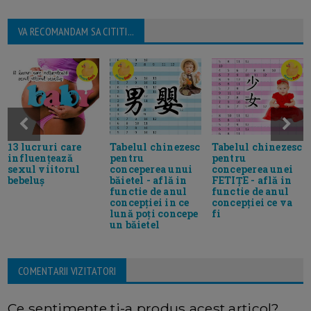
VA RECOMANDAM SA CITITI...
13 lucruri care
Tabelul chinezesc
Tabelul chinezesc
influențează
pentru
pentru
sexul viitorul
conceperea unui
conceperea unei
bebeluș
băietel - află in
FETIȚE - află in
functie de anul
functie de anul
concepției in ce
concepției ce va
lună poți concepe
fi
un băietel
COMENTARII VIZITATORI
Ce sentimente ti-a produs acest articol?