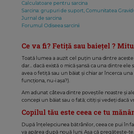
Calculatoare pentru sarcina
Sarcina: grupuri de suport, Comunitatea Gravid
Jurnal de sarcina
Forumul Odiseea sarcinii
Ce va fi? Fetiță sau baiețel ? Mitur
Toată lumea a auzit cel puțin una dintre aceste p
dar... dacă există o mică șansă ca una dintre ele
avea o fetiță sau un băiat și chiar ar încerca u
funcționa, nu-i așa?).
Am adunat câteva dintre poveștile noastre și ale
concepi un băiat sau o fată; citiți și vedeți dacă
Copilul tău este ceea ce tu mănân
După înțelepciunea bătrânilor, ceea ce pui în fa
va apărea după nouă luni. Așa că pregătește-te, 