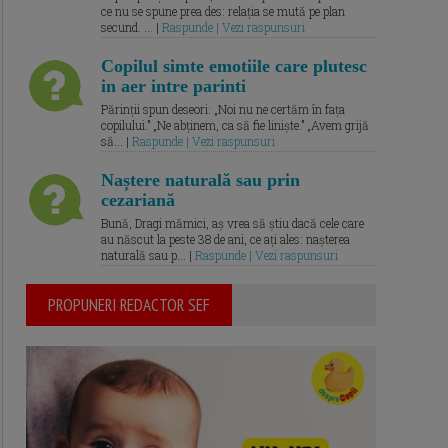
ce nu se spune prea des: relația se mută pe plan
secund. ... |
Raspunde | Vezi raspunsuri
Copilul simte emotiile care plutesc
in aer intre parinti
Părinții spun deseori: „Noi nu ne certăm în fața
copilului.” „Ne abținem, ca să fie liniște.” „Avem grijă
să... |
Raspunde | Vezi raspunsuri
Naștere naturală sau prin
cezariană
Bună, Dragi mămici, aș vrea să știu dacă cele care
au născut la peste 38 de ani, ce ați ales: nașterea
naturală sau p... |
Raspunde | Vezi raspunsuri
PROPUNERI REDACTOR SEF