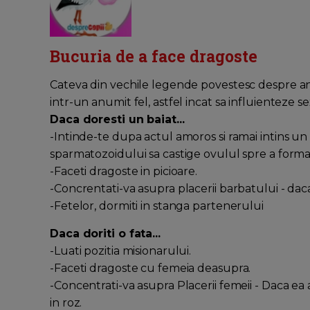
Bucuria de a face dragoste
Cateva din vechile legende povestesc despre an
intr-un anumit fel, astfel incat sa influienteze se
Daca doresti un baiat...
-Intinde-te dupa actul amoros si ramai intins u
sparmatozoidului sa castige ovulul spre a forma
-Faceti dragoste in picioare.
-Concrentati-va asupra placerii barbatului - dac
-Fetelor, dormiti in stanga partenerului
Daca doriti o fata...
-Luati pozitia misionarului.
-Faceti dragoste cu femeia deasupra.
-Concentrati-va asupra Placerii femeii - Daca ea
in roz.