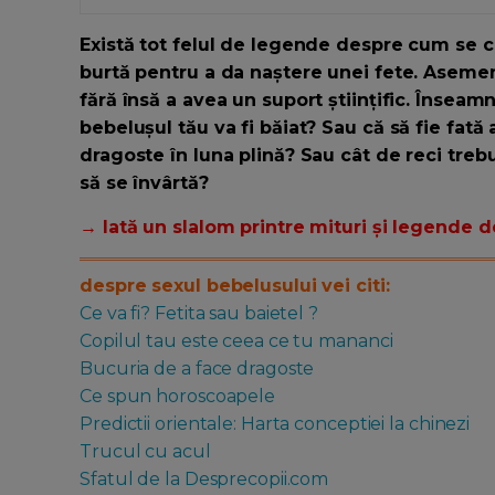
Există tot felul de legende despre cum se 
burtă pentru a da naștere unei fete. Asemen
fără însă a avea un suport științific. Însea
bebelușul tău va fi băiat? Sau că să fie fată 
dragoste în luna plină? Sau cât de reci trebu
să se învârtă?
→ Iată un slalom printre mituri și legende d
despre sexul bebelusului vei citi:
Ce va fi? Fetita sau baietel ?
Copilul tau este ceea ce tu mananci
Bucuria de a face dragoste
Ce spun horoscoapele
Predictii orientale: Harta conceptiei la chinezi
Trucul cu acul
Sfatul de la Desprecopii.com