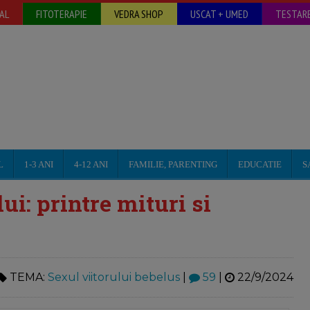
AL
FITOTERAPIE
VEDRA SHOP
USCAT + UMED
TESTARE
L
1-3 ANI
4-12 ANI
FAMILIE, PARENTING
EDUCATIE
S
ui: printre mituri si
TEMA:
Sexul viitorului bebelus
|
59
|
22/9/2024