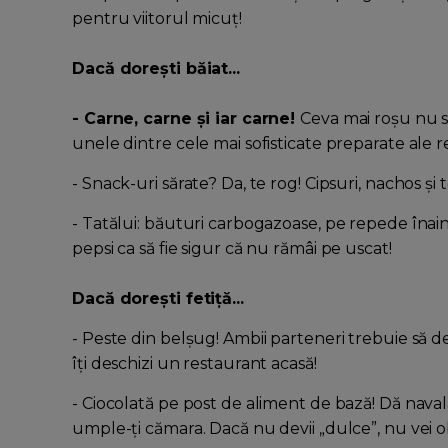
pentru viitorul micuț!
Dacă dorești băiat...
- Carne, carne și iar carne!
Ceva mai roșu nu st
unele dintre cele mai sofisticate preparate ale r
- Snack-uri sărate? Da, te rog! Cipsuri, nachos și
- Tatălui: băuturi carbogazoase, pe repede înaint
pepsi ca să fie sigur că nu rămâi pe uscat!
Dacă dorești fetiță...
- Peste din belșug! Ambii parteneri trebuie să 
îți deschizi un restaurant acasă!
- Ciocolată pe post de aliment de bază! Dă navala 
umple-ți cămara. Dacă nu devii „dulce”, nu vei ob