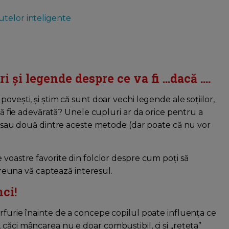
utelor inteligente
i și legende despre ce va fi ...dacă ....
ovești, și știm că sunt doar vechi legende ale soțiilor,
 să fie adevărată? Unele cupluri ar da orice pentru a
na sau două dintre aceste metode (dar poate că nu vor
 voastre favorite din folclor despre cum poți să
 vreuna vă captează interesul.
ci!
rfurie înainte de a concepe copilul poate influența ce
căci mâncarea nu e doar combustibil, ci și „rețeta”