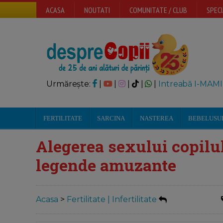
ACASA
NOUTATI
COMUNITATE / CLUB
SPECI
Urmărește:
|
|
|
|
|
Intreabă I-MAMI
FERTILITATE
SARCINA
NASTEREA
BEBELUSU
Alegerea sexului copilul
legende amuzante
Acasa
>
Fertilitate | Infertilitate