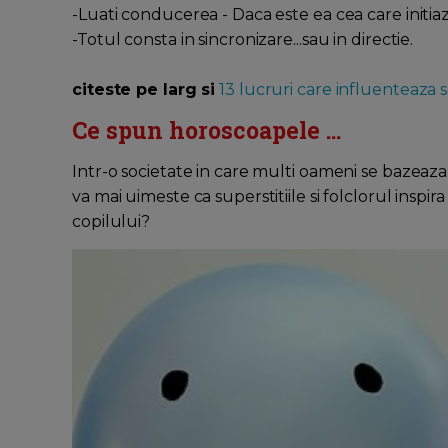
-Luati conducerea - Daca este ea cea care initi
-Totul consta in sincronizare...sau in directie.
citeste pe larg si
13 lucruri care influenteaza 
Ce spun horoscoapele ...
Intr-o societate in care multi oameni se bazeaza 
va mai uimeste ca superstitiile si folclorul insp
copilului?