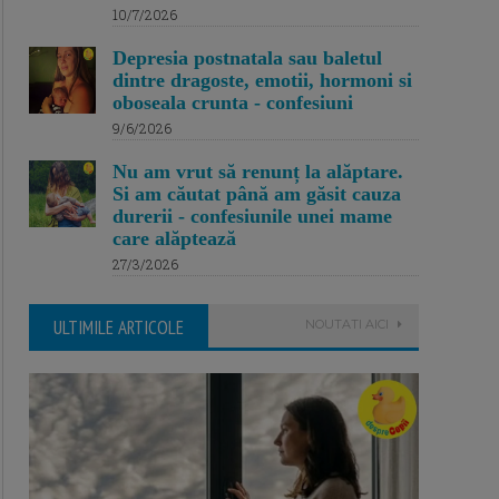
10/7/2026
Depresia postnatala sau baletul
dintre dragoste, emotii, hormoni si
oboseala crunta - confesiuni
9/6/2026
Nu am vrut să renunț la alăptare.
Si am căutat până am găsit cauza
durerii - confesiunile unei mame
care alăptează
27/3/2026
ULTIMILE ARTICOLE
NOUTATI AICI