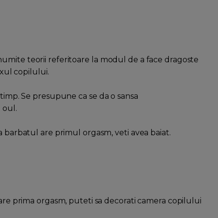
umite teorii referitoare la modul de a face dragoste
xul copilului.
n timp. Se presupune ca se da o sansa
 oul.
a barbatul are primul orgasm, veti avea baiat.
 are prima orgasm, puteti sa decorati camera copilului