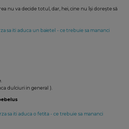
nu va decide totul, dar, hei, cine nu își dorește să
za sa iti aduca un baietel - ce trebuie sa mananci
.
ca dulciuri in general ).
 bebelus
za sa iti aduca o fetita - ce trebuie sa mananci