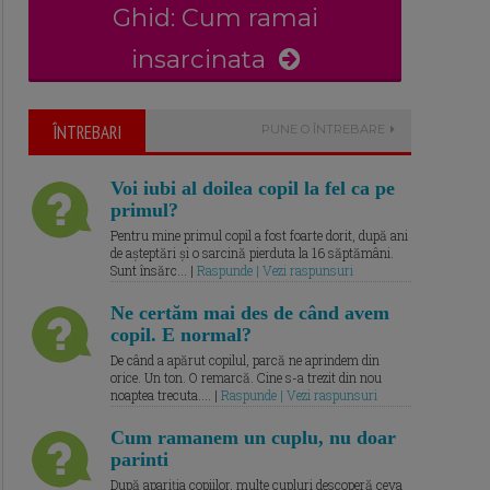
Ghid: Cum ramai
insarcinata
ÎNTREBARI
PUNE O ÎNTREBARE
Voi iubi al doilea copil la fel ca pe
primul?
Pentru mine primul copil a fost foarte dorit, după ani
de așteptări și o sarcină pierduta la 16 săptămâni.
Sunt însărc... |
Raspunde | Vezi raspunsuri
Ne certăm mai des de când avem
copil. E normal?
De când a apărut copilul, parcă ne aprindem din
orice. Un ton. O remarcă. Cine s-a trezit din nou
noaptea trecuta.... |
Raspunde | Vezi raspunsuri
Cum ramanem un cuplu, nu doar
parinti
După apariția copiilor, multe cupluri descoperă ceva