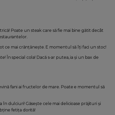
rică! Poate un steak care să fie mai bine gătit decât
estaurantelor.
 tot ce mai crănțănește. E momentul să îți faci un stoc!
e! În special cola! Dacă s-ar putea, ia și un bax de
devină fani ai fructelor de mare. Poate e momentul să
în dulciuri! Găsește cele mai delicioase prăjituri și
ține fetița dorită!