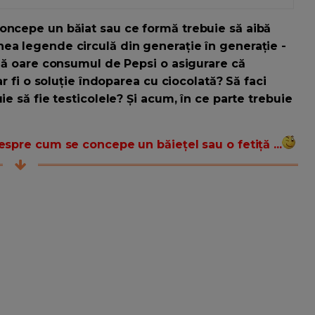
concepe un băiat sau ce formă trebuie să aibă
ea legende circulă din generație în generație -
mnă oare consumul de Pepsi o asigurare că
ar fi o soluție îndoparea cu ciocolată? Să faci
ie să fie testicolele? Și acum, în ce parte trebuie
espre cum se concepe un băiețel sau o fetiță ...