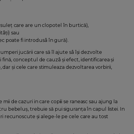
suleţ care are un clopotel în burtică),
tâţi) sau
ec poate fi introdusâ în gură).
mperi jucării care să îl ajute sâ îşi dezvolte
ină, conceptul de cauzâ şi efect, identificarea şi
e, dar şi cele care stimuleaza dezvoltarea vorbirii,
mii de cazuri in care copiii se raneasc sau ajung la
ru bebeluş, trebuie să pui siguranţa în capul listei. In
uri recunoscute şi alege-le pe cele care au tost