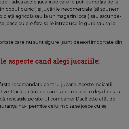
intage - adica acele jucarii pe care le poţi cumpăra de la
în podul bunicii) şi jucăriile necomerciale (sâ spunem,
 o piaţă agricolă sau la un magazin local) sau ascunde-
e joace cu ele fară să le introducă în gură sau să le
mportate care nu sunt sigure (sunt deseori importate din
le aspecte cand alegi jucariile:
rsta recomandată pentru jucărie. Aceste indicaţii
ive. Dacâ jucăria pe care i-ai cumparat-o deja folosita
lcă indicaţiile pe site-ul companiei. Dacă este atât de
uranţa: nu-i permite celui mic sa se joace cu ea.