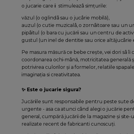
o jucarie care ii stimuleazâ simţurile:
văzul (o oglindâ sau o jucârie mobilă),
auzul (o cutie muzicalâ, o zornâitoare sau un ur
pipâitul (o bara cu jucării sau un centru de activi
gustul (un inel de dentitie sau orice altăjucârie 
Pe masura măsură ce bebe creşte, vei dori sâ îi cu
coordonarea ochi-mână, motricitatea generală şi f
potrivirea culorilor şi a formelor, relatiile spapal
imaginaţia si creativitatea.
✨ Este o jucarie sigura?
Jucăriile sunt responsabile pentru peste sute de 
urgente - asa ca atunci când alegi o jucărie pent
general, cumpără jucării de la magazine şi site-
realizate recent de fabricanti cunoscuţi.