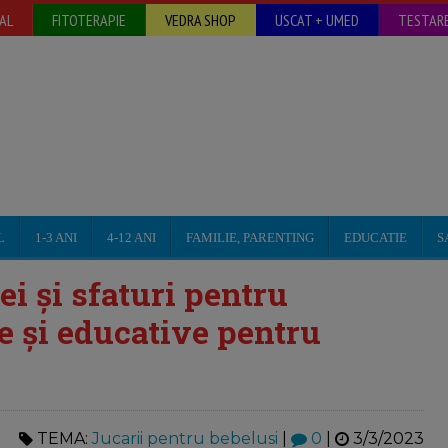
AL
FITOTERAPIE
VEDRA SHOP
USCAT + UMED
TESTARE
L
1-3 ANI
4-12 ANI
FAMILIE, PARENTING
EDUCATIE
S
ei și sfaturi pentru
re și educative pentru
TEMA:
Jucarii pentru bebelusi
|
0
|
3/3/2023