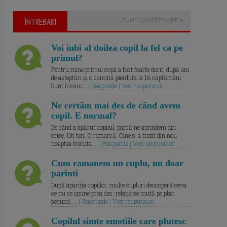
ÎNTREBARI
PUNE O ÎNTREBARE
Voi iubi al doilea copil la fel ca pe
primul?
Pentru mine primul copil a fost foarte dorit, după ani
de așteptări și o sarcină pierduta la 16 săptămâni.
Sunt însărc... |
Raspunde | Vezi raspunsuri
Ne certăm mai des de când avem
copil. E normal?
De când a apărut copilul, parcă ne aprindem din
orice. Un ton. O remarcă. Cine s-a trezit din nou
noaptea trecuta.... |
Raspunde | Vezi raspunsuri
Cum ramanem un cuplu, nu doar
parinti
După apariția copiilor, multe cupluri descoperă ceva
ce nu se spune prea des: relația se mută pe plan
secund. ... |
Raspunde | Vezi raspunsuri
Copilul simte emotiile care plutesc