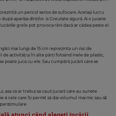
rezintă un pericol serios de sufocare. Acelaşi lucru
e după apariţia dinţilor. is Greutate sigură. Ai o jucarie
ucăriile grele pot provoca răni dacă ar cădea peste el.
panglici mai lungi de 15 cm reprezinta un risc de
e activităţi şi în alte părţi folosind inele de plastic,
 se poate juca cu ele. Sau cumpără jucării care se
 asa ca ar trebui sa cauti jucarii care au sunete
ie si cele care îţi permit să dai volumul mai mic sau sâ
iperstimulare.
ală atunci când alegeți jucării