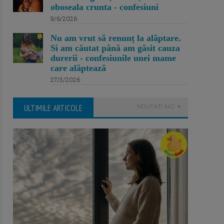
oboseala crunta - confesiuni
9/6/2026
Nu am vrut să renunț la alăptare.
Si am căutat până am găsit cauza
durerii - confesiunile unei mame
care alăptează
27/3/2026
ULTIMILE ARTICOLE
NOUTATI AICI