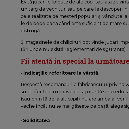
Evită jucariile folosite de alti copii sau asa zis v
un targ de vechituri sau pe care Ie descoperi in 
cele realizate de meşteri populari şi vândute la
le de bebe pana când este suficient de mare să s
distrugă.
Şi magazinele de chilipiruri pot vinde jucării i
ţări unde nu existâ reglementări de siguranta).
Fii atentă în special la următoare
•
Indicaţiile referitoare la vârstă.
Respectâ recomandările fabricancului privind vâ
sunt oferite din motive de siguranţă şi nu educat
(sau primitâ de la alt copil) nu are ambalaj, verif
veche încât nu se mai găseşte pe piaţă, alege sig
•
Soliditatea