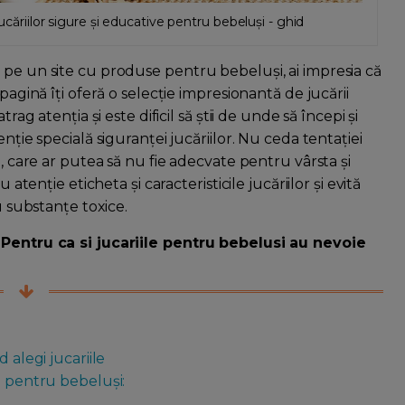
ucăriilor sigure și educative pentru bebeluși - ghid
 pe un site cu produse pentru bebeluși, ai impresia că
pagină îți oferă o selecție impresionantă de jucării
rag atenția și este dificil să știi de unde să începi și
nție specială siguranței jucăriilor. Nu ceda tentației
e, care ar putea să nu fie adecvate pentru vârsta și
 atenție eticheta și caracteristicile jucăriilor și evită
u substanțe toxice.
. Pentru ca si jucariile pentru bebelusi au nevoie
d
 alegi jucariile
e pentru bebeluși: