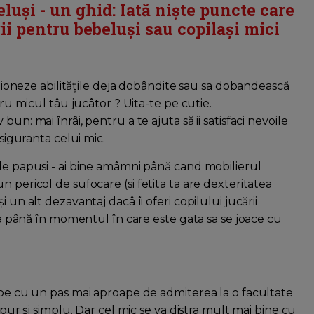
luși - un ghid: Iată niște puncte care
ii pentru bebeluși sau copilași mici
ecţioneze abilităţile deja dobândite sau sa dobandească
tru micul tâu jucâtor ? Uita-te pe cutie.
un: mai înrâi, pentru a te ajuta să ii satisfaci nevoile
 siguranta celui mic.
 de papusi - ai bine amâmni până cand mobilierul
 pericol de sufocare (si fetita ta are dexteritatea
 un alt dezavantaj dacâ îi oferi copilului jucării
 ca până în momentul în care este gata sa se joace cu
bebe cu un pas mai aproape de admiterea la o facultate
 pur şi simplu. Dar cel mic se va distra mult mai bine cu