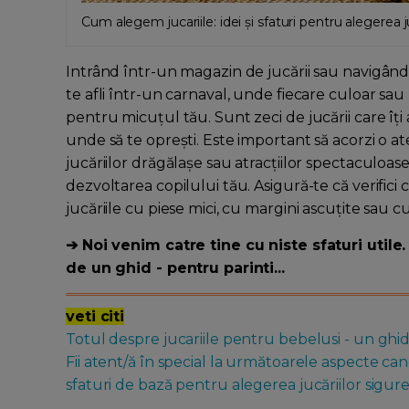
Cum alegem jucariile: idei și sfaturi pentru alegerea j
Intrând într-un magazin de jucării sau navigând
te afli într-un carnaval, unde fiecare culoar sau 
pentru micuțul tău. Sunt zeci de jucării care îți at
unde să te oprești. Este important să acorzi o ate
jucăriilor drăgălașe sau atracțiilor spectaculoas
dezvoltarea copilului tău. Asigură-te că verifici cu
jucăriile cu piese mici, cu margini ascuțite sau c
➔ Noi venim catre tine cu niste sfaturi utile
de un ghid - pentru parinti...
veti citi
Totul despre jucariile pentru bebelusi - un ghi
Fii atent/ă în special la următoarele aspecte cand
sfaturi de bază pentru alegerea jucăriilor sigur