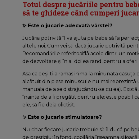
Totul despre jucăriile pentru bebe
să te ghideze când cumperi jucar
✨ Este o jucarie adecvată vârstei?
Jucăria potrivită îl va ajuta pe bebe să îsi perf
altele noi. Cum vei sti dacă jucarie potrivitâ pen
Recomandările referitoaiflâ acolo dintr-un motiv b
de dezvoltare şi în al doilea rand, pentru a oferi
Asa ca deşi ti-a rămas inima la minunata căsuţă
alcâtuit din piese minuscule nu mai reprezintâ un
manuala de a se distrajucându-se cu ea). Există şi
înainte de a fi pregătit pentru ele: este posibil
ele, să fîe deja plictisit.
✨ Este o jucarie stimulatoare?
Nu chiar fiecare jucarie trebuie să îl ducâ pc 
de presrigiu; în fond, copilâria înseamna şi joacă