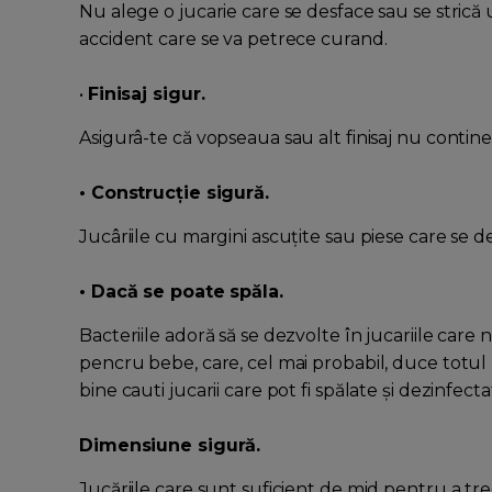
Nu alege o jucarie care se desface sau se strică 
accident care se va petrece curand.
•
Finisaj sigur.
Asigurâ-te că vopseaua sau alt finisaj nu contin
• Construcţie sigură.
Jucâriile cu margini ascuţite sau piese care se d
• Dacă se poate spăla.
Bacteriile adoră să se dezvolte în jucariile care
pencru bebe, care, cel mai probabil, duce totul la
bine cauti jucarii care pot fi spălate şi dezinfecta
Dimensiune sigură.
Jucăriile care sunt suficient de mid pentru a tr