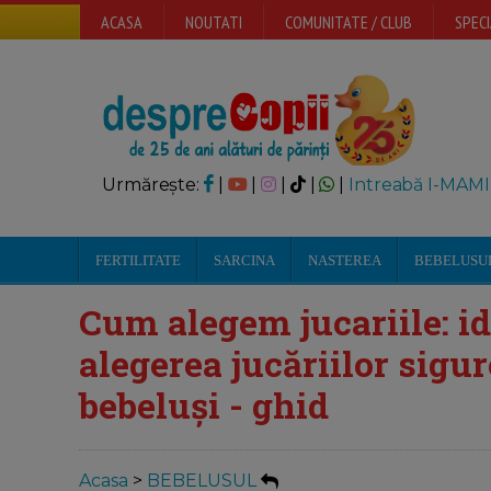
ACASA
NOUTATI
COMUNITATE / CLUB
SPECI
Urmărește:
|
|
|
|
|
Intreabă I-MAMI
FERTILITATE
SARCINA
NASTEREA
BEBELUSU
Cum alegem jucariile: id
alegerea jucăriilor sigu
bebeluși - ghid
Acasa
>
BEBELUSUL