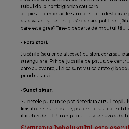
tubul de la hartia'igienica sau care
au piese demontabile sau care pot fi desfacute p
este valabil şi pentru jucăriile care pot fi ronţăit
care este grea? Ţine-o departe de micuţul tău. J
• Fără sfori.
Jucăriile (sau orice altceva) cu sfori, corzi sau 
strangulare. Prinde jucăriile de pătuţ, de centrul d
care au avantajul si ca sunt viu colorate şi bebe
prind cu arici.
•
Sunet sigur.
Sunetele puternice pot deteriora auzul copilului,
liniştitoare, nu ascuţite, puternice sau care chită
îl închizi de tot. Un copil mic nu are nevoie de h
Siguranța bebelușului este esenți