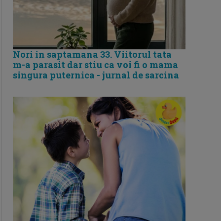
Nori in saptamana 33. Viitorul tata
m-a parasit dar stiu ca voi fi o mama
singura puternica - jurnal de sarcina