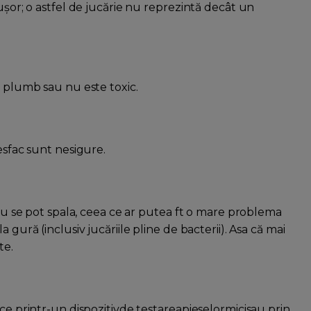
uşor; o astfel de jucărie nu reprezintă decât un
e plumb sau nu este toxic.
esfac sunt nesigure.
 nu se pot spala, ceea ce ar putea ft o mare problema
 gură (inclusiv jucăriile pline de bacterii). Asa că mai
te.
ece printr-un dispozitivde testareapieselormicisau prin