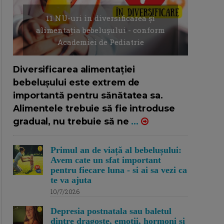
11 NU-uri in diversificarea și
alimentația bebelușului - conform
Academiei de Pediatrie
16/7/2026
AUTOR: EDITOR DC.
Diversificarea alimentației
bebelușului este extrem de
importantă pentru sănătatea sa.
Alimentele trebuie să fie introduse
gradual, nu trebuie să ne
...
Primul an de viață al bebelușului:
Avem cate un sfat important
pentru fiecare luna - si ai sa vezi ca
te va ajuta
10/7/2026
Depresia postnatala sau baletul
dintre dragoste, emotii, hormoni si