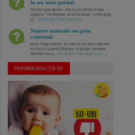
in aer intre parinti
Părinții spun deseori: „Noi nu ne certăm în fața
copilului.” „Ne abținem, ca să fie liniște.” „Avem grijă
să... |
Raspunde | Vezi raspunsuri
Naștere naturală sau prin
cezariană
Bună, Dragi mămici, aș vrea să știu dacă cele care
au născut la peste 38 de ani, ce ați ales: nașterea
naturală sau p... |
Raspunde | Vezi raspunsuri
PROPUNERI REDACTOR SEF