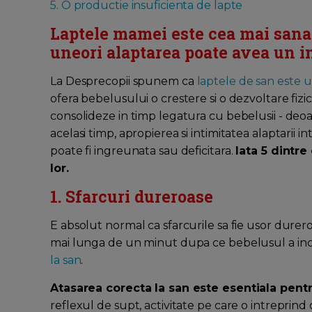
5. O productie insuficienta de lapte
Laptele mamei este cea mai sana
uneori alaptarea poate avea un 
La Desprecopii spunem ca
laptele de san este
ofera bebelusului o crestere si o dezvoltare fizic
consolideze in timp legatura cu bebelusii - deoa
acelasi timp, apropierea si intimitatea alaptarii 
poate fi ingreunata sau deficitara.
Iata 5 dintre
lor.
1. Sfarcuri dureroase
E absolut normal ca sfarcurile sa fie usor dure
mai lunga de un minut dupa ce bebelusul a ince
la san
.
Atasarea corecta la san este esentiala pent
reflexul de supt, activitate pe care o intreprin