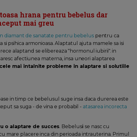
toasa hrana pentru bebelus dar
inceput mai greu
 un diamant de sanatate pentru bebelus
pentru ca
a si psihica armonioasa. Alaptatul ajuta mamele sa isi
rece alaptand se elibereaza "hormonul iubirii". in
intaresc afectiunea materna, insa uneori alaptarea
 cele mai intalnite probleme in alaptare si solutiile
roase in timp ce bebelusul suge insa daca durerea este
put sa suga - de vina e probabil -
atasarea incorecta
ru o alaptare de succes
. Bebelusii se nasc cu
d cu mare placere inca din perioada intrauterina. Primul