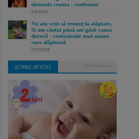
oboseala crunta - confesiuni
9/6/2026
Nu am vrut să renunț la alăptare.
Si am căutat până am găsit cauza
durerii - confesiunile unei mame
care alăptează
27/3/2026
ULTIMILE ARTICOLE
NOUTATI AICI