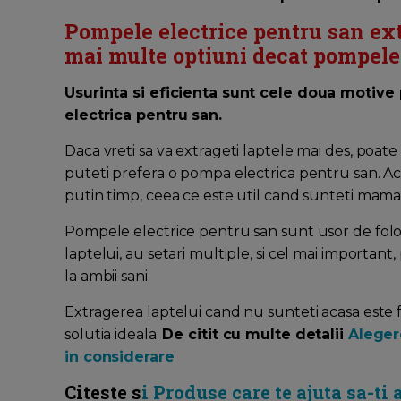
Pompele electrice pentru san extr
mai multe optiuni decat pompele
Usurinta si eficienta sunt cele doua motiv
electrica pentru san.
Daca vreti sa va extrageti laptele mai des, poat
puteti prefera o pompa electrica pentru san. Ac
putin timp, ceea ce este util cand sunteti mam
Pompele electrice pentru san sunt usor de folo
laptelui, au setari multiple, si cel mai importan
la ambii sani.
Extragerea laptelui cand nu sunteti acasa este 
solutia ideala.
De citit cu multe detalii
Alegere
in considerare
Citeste s
i Produse care te ajuta sa-ti