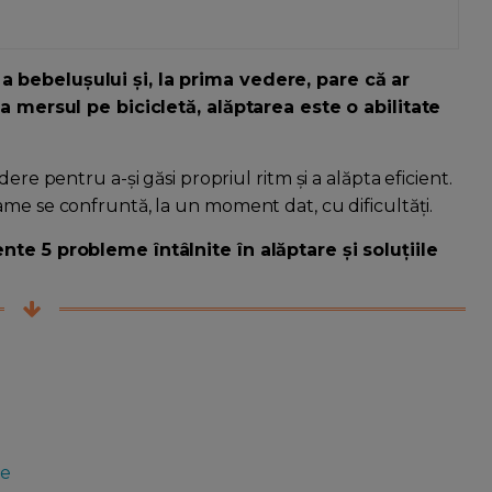
a bebelușului și, la prima vedere, pare că ar
 ca mersul pe bicicletă, alăptarea este o abilitate
ere pentru a-și găsi propriul ritm și a alăpta eficient.
ame se confruntă, la un moment dat, cu dificultăți.
nte 5 probleme întâlnite în alăptare și soluțiile
te