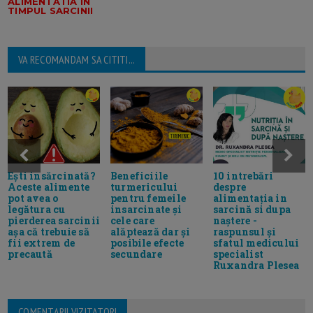
ALIMENTATIA IN
TIMPUL SARCINII
VA RECOMANDAM SA CITITI...
Ești insărcinată?
Beneficiile
10 intrebări
Aceste alimente
turmericului
despre
pot avea o
pentru femeile
alimentația in
legătura cu
insarcinate și
sarcină si dupa
pierderea sarcinii
cele care
naștere -
așa că trebuie să
alăptează dar și
raspunsul și
fii extrem de
posibile efecte
sfatul medicului
precaută
secundare
specialist
Ruxandra Plesea
COMENTARII VIZITATORI