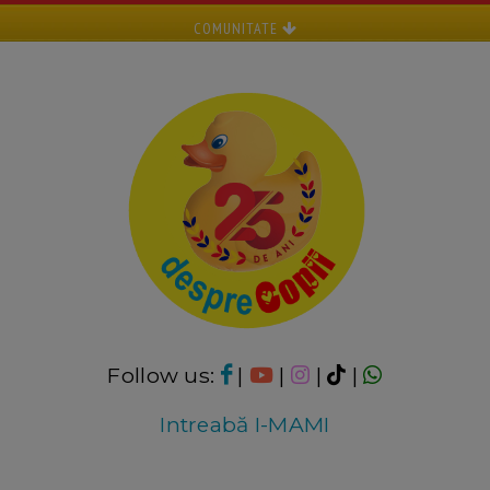
COMUNITATE
Follow us:
|
|
|
|
Intreabă I-MAMI