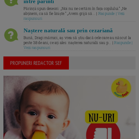
intre parinti
Părinții spun deseori: „Noi nu ne certăm în fața copilului.” „Ne
abținem, ca să fie liniște.” „Avem grijă să... |
Raspunde | Vezi
raspunsuri
Naștere naturală sau prin cezariană
Bună, Dragi mămici, aș vrea să știu dacă cele care au născut la
peste 38 de ani, ce ați ales: nașterea naturală sau p... |
Raspunde |
Vezi raspunsuri
PROPUNERI REDACTOR SEF