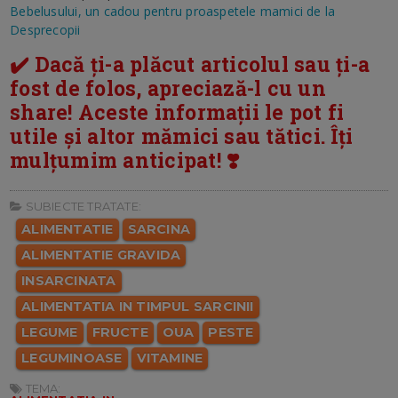
Bebelusului, un cadou pentru proaspetele mamici de la
Desprecopii
✔️ Dacă ți-a plăcut articolul sau ți-a
fost de folos, apreciază-l cu un
share! Aceste informații le pot fi
utile și altor mămici sau tătici. Îți
mulțumim anticipat! ❣️
SUBIECTE TRATATE:
ALIMENTATIE
SARCINA
ALIMENTATIE GRAVIDA
INSARCINATA
ALIMENTATIA IN TIMPUL SARCINII
LEGUME
FRUCTE
OUA
PESTE
LEGUMINOASE
VITAMINE
TEMA: