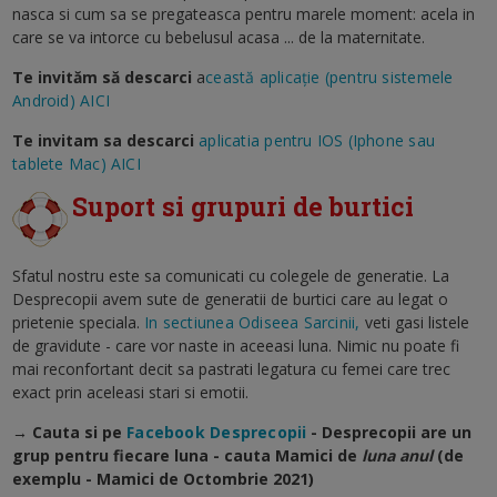
nasca si cum sa se pregateasca pentru marele moment: acela in
care se va intorce cu bebelusul acasa ... de la maternitate.
Te invităm să descarci
a
ceastă aplicație (pentru sistemele
Android) AICI
Te invitam sa descarci
aplicatia pentru IOS (Iphone sau
tablete Mac) AICI
Suport si grupuri de burtici
Sfatul nostru este sa comunicati cu colegele de generatie. La
Desprecopii avem sute de generatii de burtici care au legat o
prietenie speciala.
In sectiunea Odiseea Sarcinii,
veti gasi listele
de gravidute - care vor naste in aceeasi luna. Nimic nu poate fi
mai reconfortant decit sa pastrati legatura cu femei care trec
exact prin aceleasi stari si emotii.
→ Cauta si pe
Facebook Desprecopii
- Desprecopii are un
grup pentru fiecare luna - cauta Mamici de
luna anul
(de
exemplu - Mamici de Octombrie 2021)