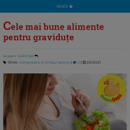
MENIU
C
ele mai bune alimente
pentru graviduțe
Acasa
>
SARCINA
TEMA:
Alimentatia in timpul sarcinii
|
0
|
2/5/2021