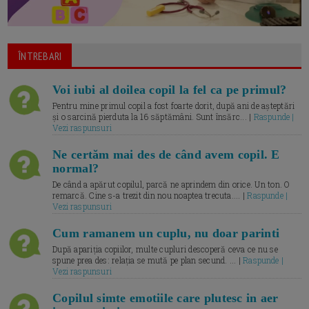
ÎNTREBARI
Voi iubi al doilea copil la fel ca pe primul?
Pentru mine primul copil a fost foarte dorit, după ani de așteptări
și o sarcină pierduta la 16 săptămâni. Sunt însărc... |
Raspunde |
Vezi raspunsuri
Ne certăm mai des de când avem copil. E
normal?
De când a apărut copilul, parcă ne aprindem din orice. Un ton. O
remarcă. Cine s-a trezit din nou noaptea trecuta.... |
Raspunde |
Vezi raspunsuri
Cum ramanem un cuplu, nu doar parinti
După apariția copiilor, multe cupluri descoperă ceva ce nu se
spune prea des: relația se mută pe plan secund. ... |
Raspunde |
Vezi raspunsuri
Copilul simte emotiile care plutesc in aer