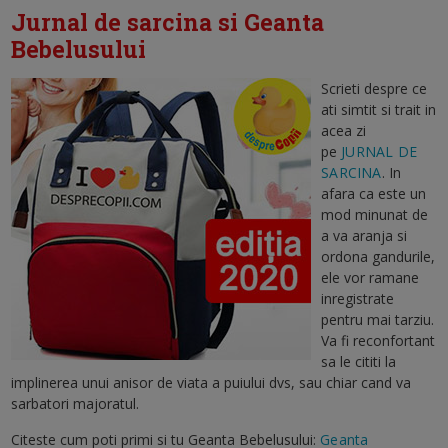
Jurnal de sarcina si Geanta
Bebelusului
Scrieti despre ce
ati simtit si trait in
acea zi
pe
JURNAL DE
SARCINA
. In
afara ca este un
mod minunat de
a va aranja si
ordona gandurile,
ele vor ramane
inregistrate
pentru mai tarziu.
Va fi reconfortant
sa le cititi la
implinerea unui anisor de viata a puiului dvs, sau chiar cand va
sarbatori majoratul.
Citeste cum poti primi si tu Geanta Bebelusului:
Geanta