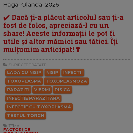
Haga, Olanda, 2026
✔️ Dacă ți-a plăcut articolul sau ți-a
fost de folos, apreciază-l cu un
share! Aceste informații le pot fi
utile și altor mămici sau tătici. Îți
mulțumim anticipat! ❣️
SUBIECTE TRATATE:
LADA CU NISIP
NISIP
INFECTII
TOXOPLASMA
TOXOPLASMOZA
PARAZITI
VIERMI
PISICA
INFECTIE PARAZITARA
INFECTIE CU TOXOPLASMA
TESTUL TORCH
TEMA:
FACTORI DE