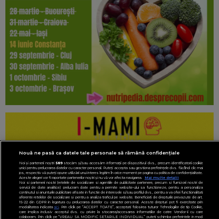
Nouă ne pasă ca datele tale personale să rămână confidențiale
Noi și partenerii noștri
589
stocăm și/sau accesăm informații pe dispozitivul dvs., precum identificatorii cookie
unici pentru prelucrarea datelor cu caracter personal. Puteți accepta sau gestiona preferințele dvs. făcând clic mai
jos, respectiv vă puteți opune utilizării unui interes legitim în orice moment pe pagina cu politica de confidențialitate.
Aceste alegeri vor fi raportate partenerilor noștri și nu vă vor afecta navigarea.
Mai multe detalii
Noi si partenerii nostri (retelele de socializare si agentiile de publicitate partenere, precum si furnizorii nostri de
servicii de date analitice) prelucram date pentru a permite website-ului sa functioneze, pentru a personaliza
continutul si anunturile publicitare afisate in functie de interesele si/sau profilul dvs., pentru a va oferi functionalitati
aferente retelelor de socializare si pentru a analiza traficul pe website. Beneficiati de drepturile prevazute de art.
15-22 din GDPR in legatura cu prelucrarea datelor cu caracter personal. Aceste drepturi pot fi exercitate prin
modalitatea indicata
aici
. Prin click pe “ACCEPT TOATE”, acceptati folosirea tuturor Tehnologiilor de tip Cookie,
care implica inclusiv acceptul dvs. cu privire la stocarea/accesarea informatiilor de catre Vendor-ii cu care
colaboram. Prin click pe “VREAU SA MODIFIC SETARILE INDIVIDUAL” puteti schimba preferintele in mod