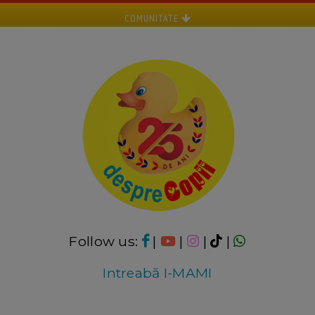
COMUNITATE
Follow us:
|
|
|
|
Intreabă I-MAMI