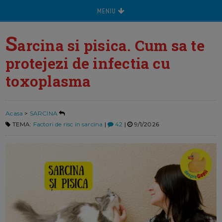
MENIU
S
arcina si pisica. Cum sa te
protejezi de infectia cu
toxoplasma
Acasa
>
SARCINA
TEMA:
Factori de risc in sarcina
|
42
|
9/1/2026