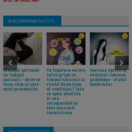
RISC IN SARCINA
VA RECOMANDAM SA CITITI...
Masajul perineal
Ce legatura exista
Sarcina oprită in
in timpul
intre gripa in
evoluție: cauze și
sarcinii - de ce se
timpul sarcinii si
probleme - sfatul
face, cum și care
riscul de autism
medicului
sunt precauțiile
al copilului? Iata
ce spun studiile
si ce e
recomandat sa
faci daca esti
insarcinata