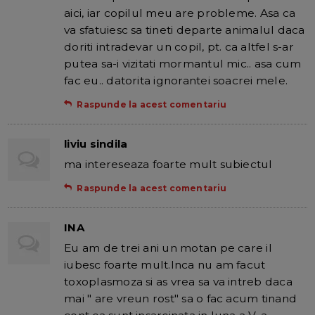
aici, iar copilul meu are probleme. Asa ca
va sfatuiesc sa tineti departe animalul daca
doriti intradevar un copil, pt. ca altfel s-ar
putea sa-i vizitati mormantul mic.. asa cum
fac eu.. datorita ignorantei soacrei mele.
Raspunde la acest comentariu
liviu sindila
ma intereseaza foarte mult subiectul
Raspunde la acest comentariu
INA
Eu am de trei ani un motan pe care il
iubesc foarte mult.Inca nu am facut
toxoplasmoza si as vrea sa va intreb daca
mai " are vreun rost" sa o fac acum tinand