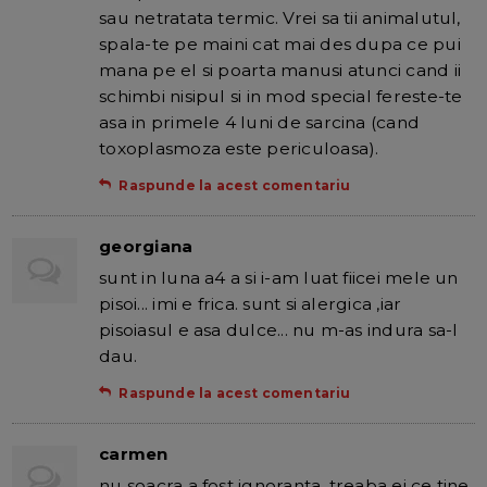
sau netratata termic. Vrei sa tii animalutul,
spala-te pe maini cat mai des dupa ce pui
mana pe el si poarta manusi atunci cand ii
schimbi nisipul si in mod special fereste-te
asa in primele 4 luni de sarcina (cand
toxoplasmoza este periculoasa).
Raspunde la acest comentariu
georgiana
sunt in luna a4 a si i-am luat fiicei mele un
pisoi... imi e frica. sunt si alergica ,iar
pisoiasul e asa dulce... nu m-as indura sa-l
dau.
Raspunde la acest comentariu
carmen
nu soacra a fost ignoranta. treaba ei ce tine