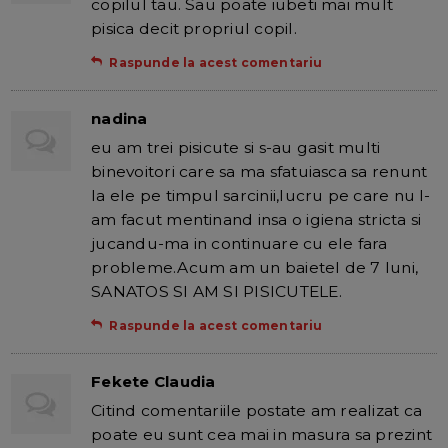
copilul tau. Sau poate iubeti mai mult
pisica decit propriul copil.
Raspunde la acest comentariu
nadina
eu am trei pisicute si s-au gasit multi
binevoitori care sa ma sfatuiasca sa renunt
la ele pe timpul sarcinii,lucru pe care nu l-
am facut mentinand insa o igiena stricta si
jucandu-ma in continuare cu ele fara
probleme.Acum am un baietel de 7 luni,
SANATOS SI AM SI PISICUTELE.
Raspunde la acest comentariu
Fekete Claudia
Citind comentariile postate am realizat ca
poate eu sunt cea mai in masura sa prezint