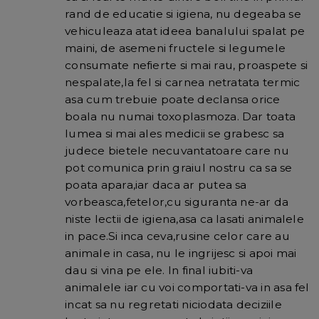
rand de educatie si igiena, nu degeaba se
vehiculeaza atat ideea banalului spalat pe
maini, de asemeni fructele si legumele
consumate nefierte si mai rau, proaspete si
nespalate,la fel si carnea netratata termic
asa cum trebuie poate declansa orice
boala nu numai toxoplasmoza. Dar toata
lumea si mai ales medicii se grabesc sa
judece bietele necuvantatoare care nu
pot comunica prin graiul nostru ca sa se
poata apara,iar daca ar putea sa
vorbeasca,fetelor,cu siguranta ne-ar da
niste lectii de igiena,asa ca lasati animalele
in pace.Si inca ceva,rusine celor care au
animale in casa, nu le ingrijesc si apoi mai
dau si vina pe ele. In final iubiti-va
animalele iar cu voi comportati-va in asa fel
incat sa nu regretati niciodata deciziile