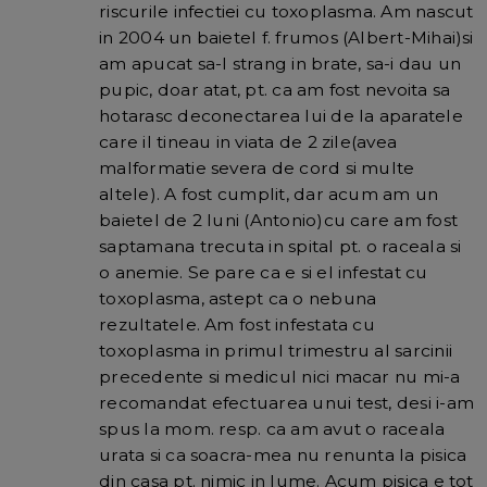
riscurile infectiei cu toxoplasma. Am nascut
in 2004 un baietel f. frumos (Albert-Mihai)si
am apucat sa-l strang in brate, sa-i dau un
pupic, doar atat, pt. ca am fost nevoita sa
hotarasc deconectarea lui de la aparatele
care il tineau in viata de 2 zile(avea
malformatie severa de cord si multe
altele). A fost cumplit, dar acum am un
baietel de 2 luni (Antonio)cu care am fost
saptamana trecuta in spital pt. o raceala si
o anemie. Se pare ca e si el infestat cu
toxoplasma, astept ca o nebuna
rezultatele. Am fost infestata cu
toxoplasma in primul trimestru al sarcinii
precedente si medicul nici macar nu mi-a
recomandat efectuarea unui test, desi i-am
spus la mom. resp. ca am avut o raceala
urata si ca soacra-mea nu renunta la pisica
din casa pt. nimic in lume. Acum pisica e tot