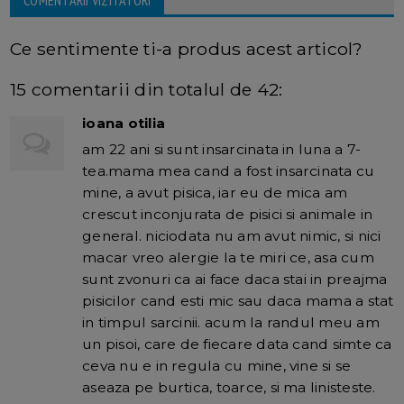
COMENTARII VIZITATORI
Ce sentimente ti-a produs acest articol?
15 comentarii din totalul de 42:
ioana otilia
am 22 ani si sunt insarcinata in luna a 7-
tea.mama mea cand a fost insarcinata cu
mine, a avut pisica, iar eu de mica am
crescut inconjurata de pisici si animale in
general. niciodata nu am avut nimic, si nici
macar vreo alergie la te miri ce, asa cum
sunt zvonuri ca ai face daca stai in preajma
pisicilor cand esti mic sau daca mama a stat
in timpul sarcinii. acum la randul meu am
un pisoi, care de fiecare data cand simte ca
ceva nu e in regula cu mine, vine si se
aseaza pe burtica, toarce, si ma linisteste.