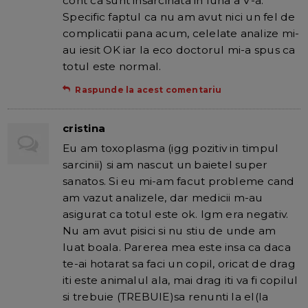
cont ca sunt insarcinata in luna a V-a.
Specific faptul ca nu am avut nici un fel de
complicatii pana acum, celelate analize mi-
au iesit OK iar la eco doctorul mi-a spus ca
totul este normal.
Raspunde la acest comentariu
cristina
Eu am toxoplasma (igg pozitiv in timpul
sarcinii) si am nascut un baietel super
sanatos. Si eu mi-am facut probleme cand
am vazut analizele, dar medicii m-au
asigurat ca totul este ok. Igm era negativ.
Nu am avut pisici si nu stiu de unde am
luat boala. Parerea mea este insa ca daca
te-ai hotarat sa faci un copil, oricat de drag
iti este animalul ala, mai drag iti va fi copilul
si trebuie (TREBUIE)sa renunti la el(la