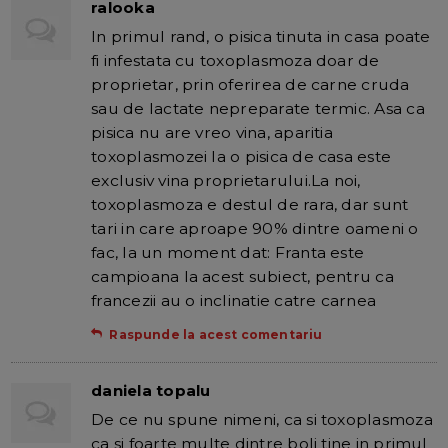
ralooka
In primul rand, o pisica tinuta in casa poate
fi infestata cu toxoplasmoza doar de
proprietar, prin oferirea de carne cruda
sau de lactate nepreparate termic. Asa ca
pisica nu are vreo vina, aparitia
toxoplasmozei la o pisica de casa este
exclusiv vina proprietarului.La noi,
toxoplasmoza e destul de rara, dar sunt
tari in care aproape 90% dintre oameni o
fac, la un moment dat: Franta este
campioana la acest subiect, pentru ca
francezii au o inclinatie catre carnea
Raspunde la acest comentariu
daniela topalu
De ce nu spune nimeni, ca si toxoplasmoza
ca si foarte multe dintre boli tine in primul