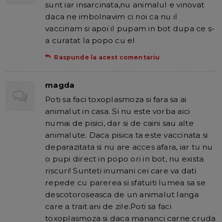
sunt iar insarcinata,nu animalul e vinovat
daca ne imbolnavim ci noi ca nu il
vaccinam si apoi il pupam in bot dupa ce s-
a curatat la popo cu el
Raspunde la acest comentariu
magda
Poti sa faci toxoplasmoza si fara sa ai
animalut in casa. Si nu este vorba aici
numai de pisici, dar si de caini sau alte
animalute. Daca pisica ta este vaccinata si
deparazitata si nu are acces afara, iar tu nu
o pupi direct in popo ori in bot, nu exista
riscuri! Sunteti inumani cei care va dati
repede cu parerea si sfatuiti lumea sa se
descotoroseasca de un animalut langa
care a trait ani de zile.Poti sa faci
toxoplasmoza si daca mananci carne cruda