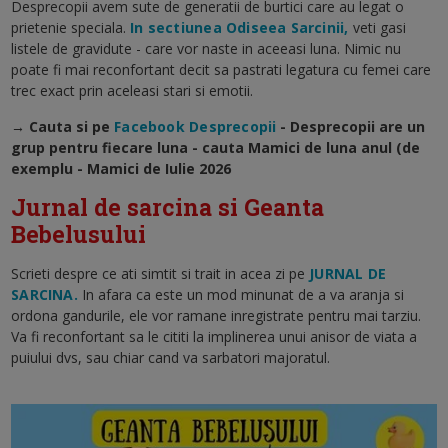
Desprecopii avem sute de generatii de burtici care au legat o
prietenie speciala.
In sectiunea Odiseea Sarcinii,
veti gasi
listele de gravidute - care vor naste in aceeasi luna. Nimic nu
poate fi mai reconfortant decit sa pastrati legatura cu femei care
trec exact prin aceleasi stari si emotii.
→ Cauta si pe
Facebook Desprecopii
- Desprecopii are un
grup pentru fiecare luna - cauta Mamici de luna anul (de
exemplu - Mamici de Iulie 2026
Jurnal de sarcina si Geanta
Bebelusului
Scrieti despre ce ati simtit si trait in acea zi pe
JURNAL DE
SARCINA.
In afara ca este un mod minunat de a va aranja si
ordona gandurile, ele vor ramane inregistrate pentru mai tarziu.
Va fi reconfortant sa le cititi la implinerea unui anisor de viata a
puiului dvs, sau chiar cand va sarbatori majoratul.