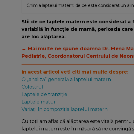
Chimia laptelui matern: de ce este considerat un al
Știi de ce laptele matern este considerat a 
variabilă în funcție de mamă, perioada care
are loc alăptarea.
→ Mai multe ne spune doamna Dr. Elena Mat
Pediatrie, Coordonatorul Centrului de Neona
in acest articol veti citi mai multe despre:
O „analiză” generală a laptelui matern
Colostrul
Laptele de tranziție
Laptele matur
Variații în compoziția laptelui matern
Cu toții am aflat că alăptarea este vitală pentru 
laptelui matern este în măsură să ne convingă ș