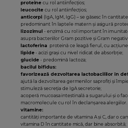
proteine
cu rol antiinfecțios;
leucocite
cu rol antiinfecțios;
anticorpi
(IgA, IgM, IgG) – se găsesc în cantitat
predominant în laptele matern și asigură protecți
lizozimul
- enzimă cu rol important în imunitat
asupra bacteriilor Gram pozitive și Gram negativ
lactoferina
proteină ce leagă fierul, cu acțiune 
lipide
- acizi grași cu nivel ridicat de absorbție;
glucide
- predomină lactoza;
bacilul bifidus:
favorizează dezvoltarea lactobacililor în d
ajută la dezvoltarea germenilor saprofiți și împ
stimuleză secreția de IgA secretorie;
acoperă mucoasa intestinală a sugarului și o fac
macromolecule cu rol în declanșarea alergiilor.
vitamine:
cantități importante de vitamina A și C, dar o ca
vitamina D în cantitate mică, dar bine absorbită;