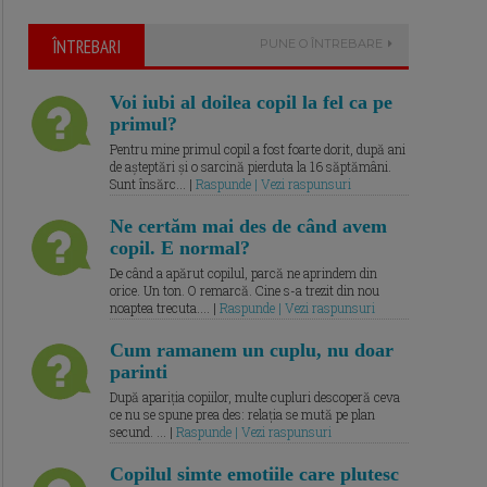
ÎNTREBARI
PUNE O ÎNTREBARE
Voi iubi al doilea copil la fel ca pe
primul?
Pentru mine primul copil a fost foarte dorit, după ani
de așteptări și o sarcină pierduta la 16 săptămâni.
Sunt însărc... |
Raspunde | Vezi raspunsuri
Ne certăm mai des de când avem
copil. E normal?
De când a apărut copilul, parcă ne aprindem din
orice. Un ton. O remarcă. Cine s-a trezit din nou
noaptea trecuta.... |
Raspunde | Vezi raspunsuri
Cum ramanem un cuplu, nu doar
parinti
După apariția copiilor, multe cupluri descoperă ceva
ce nu se spune prea des: relația se mută pe plan
secund. ... |
Raspunde | Vezi raspunsuri
Copilul simte emotiile care plutesc