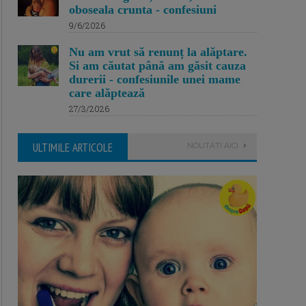
oboseala crunta - confesiuni
9/6/2026
Nu am vrut să renunț la alăptare.
Si am căutat până am găsit cauza
durerii - confesiunile unei mame
care alăptează
27/3/2026
ULTIMILE ARTICOLE
NOUTATI AICI