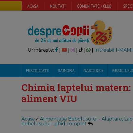
ACASA
NOUTATI
COMUNITATE / CLUB
SPECI
Urmărește:
|
|
|
|
|
Intreabă I-MAMI
FERTILITATE
SARCINA
NASTEREA
BEBELUSU
Chimia laptelui matern: 
aliment VIU
Acasa
>
Alimentatia Bebelusului - Alaptare, Lap
bebelusului - ghid complet