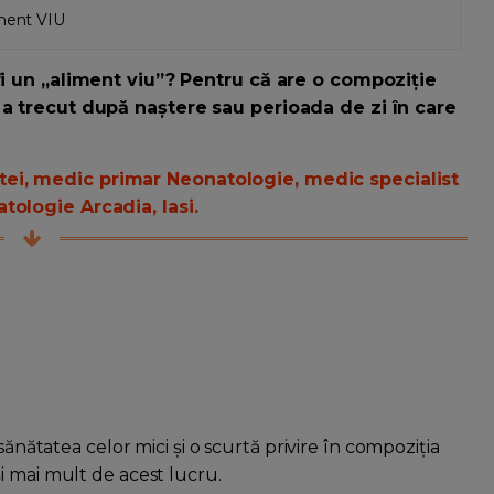
iment VIU
fi un „aliment viu”? Pentru că are o compoziție
 a trecut după naștere sau perioada de zi în care
ei, medic primar Neonatologie, medic specialist
tologie Arcadia, Iasi.
sănătatea celor mici și o scurtă privire în compoziția
i mai mult de acest lucru.