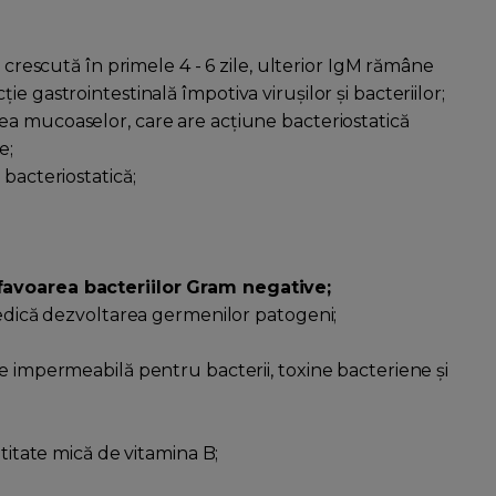
e crescută în primele 4 - 6 zile, ulterior IgM rămâne
e gastrointestinală împotiva virușilor și bacteriilor;
ea mucoaselor, care are acțiune bacteriostatică
e;
bacteriostatică;
efavoarea bacteriilor Gram negative;
iedică dezvoltarea germenilor patogeni;
e impermeabilă pentru bacterii, toxine bacteriene și
ntitate mică de vitamina B;