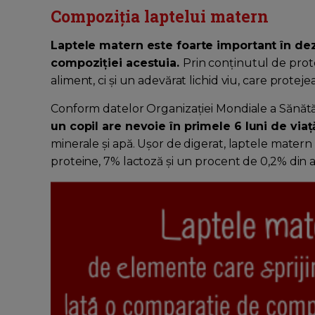
Compoziția laptelui matern
Laptele matern este foarte important în dez
compoziției acestuia.
Prin conținutul de prot
aliment, ci și un adevărat lichid viu, care proteje
Conform datelor Organizației Mondiale a Sănătăț
un copil are nevoie în primele 6 luni de viaț
minerale și apă. Ușor de digerat, laptele matern
proteine, 7% lactoză și un procent de 0,2% din a