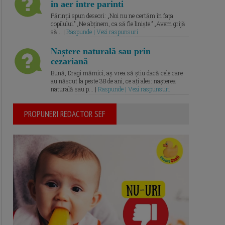
in aer intre parinti
Părinții spun deseori: „Noi nu ne certăm în fața
copilului.” „Ne abținem, ca să fie liniște.” „Avem grijă
să... |
Raspunde | Vezi raspunsuri
Naștere naturală sau prin
cezariană
Bună, Dragi mămici, aș vrea să știu dacă cele care
au născut la peste 38 de ani, ce ați ales: nașterea
naturală sau p... |
Raspunde | Vezi raspunsuri
PROPUNERI REDACTOR SEF