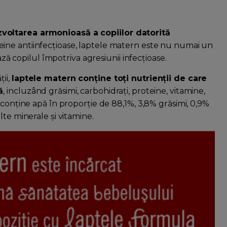
voltarea armonioasă a copiilor datorită
eine antiinfecțioase, laptele matern este nu numai un
ază copilul împotriva agresiunii infecțioase.
ii,
laptele matern conține toți nutrienții de care
ă
, incluzând grăsimi, carbohidrați, proteine, vitamine,
 conține apă în proporție de 88,1%, 3,8% grăsimi, 0,9%
lte minerale și vitamine.