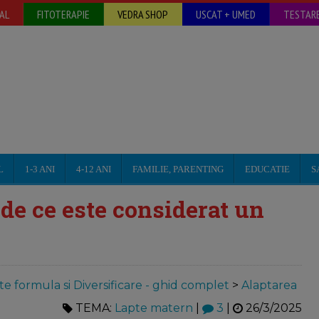
AL
FITOTERAPIE
VEDRA SHOP
USCAT + UMED
TESTARE
L
1-3 ANI
4-12 ANI
FAMILIE, PARENTING
EDUCATIE
S
de ce este considerat un
te formula si Diversificare - ghid complet
>
Alaptarea
TEMA:
Lapte matern
|
3
|
26/3/2025