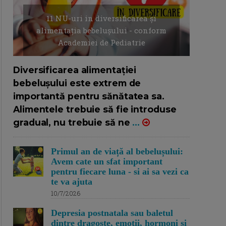
11 NU-uri in diversificarea și
alimentația bebelușului - conform
Academiei de Pediatrie
16/7/2026
AUTOR: EDITOR DC.
Diversificarea alimentației
bebelușului este extrem de
importantă pentru sănătatea sa.
Alimentele trebuie să fie introduse
gradual, nu trebuie să ne
...
Primul an de viață al bebelușului:
Avem cate un sfat important
pentru fiecare luna - si ai sa vezi ca
te va ajuta
10/7/2026
Depresia postnatala sau baletul
dintre dragoste, emotii, hormoni si