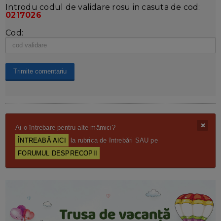
Introdu codul de validare rosu in casuta de cod:
0217026
Cod:
Ai o întrebare pentru alte mămici?
ÎNTREABĂ AICI
la rubrica de întrebări SAU pe
FORUMUL DESPRECOPII