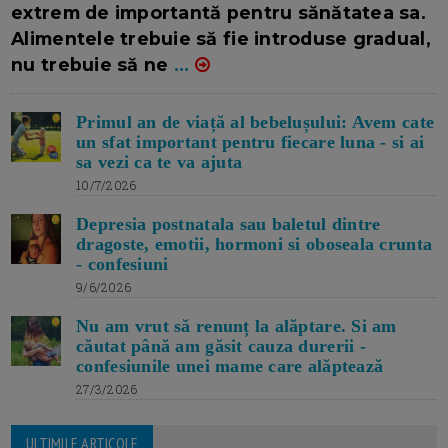
extrem de importantă pentru sănătatea sa.
Alimentele trebuie să fie introduse gradual,
nu trebuie să ne
...
Primul an de viață al bebelușului: Avem cate
un sfat important pentru fiecare luna - si ai
sa vezi ca te va ajuta
10/7/2026
Depresia postnatala sau baletul dintre
dragoste, emotii, hormoni si oboseala crunta
- confesiuni
9/6/2026
Nu am vrut să renunț la alăptare. Si am
căutat până am găsit cauza durerii -
confesiunile unei mame care alăptează
27/3/2026
ULTIMILE ARTICOLE