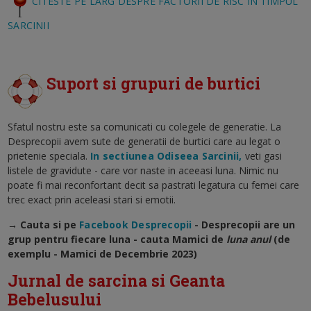
CITESTE PE LARG DESPRE FACTORII DE RISC IN TIMPUL
SARCINII
Suport si grupuri de burtici
Sfatul nostru este sa comunicati cu colegele de generatie. La
Desprecopii avem sute de generatii de burtici care au legat o
prietenie speciala.
In sectiunea Odiseea Sarcinii,
veti gasi
listele de gravidute - care vor naste in aceeasi luna. Nimic nu
poate fi mai reconfortant decit sa pastrati legatura cu femei care
trec exact prin aceleasi stari si emotii.
→ Cauta si pe
Facebook Desprecopii
- Desprecopii are un
grup pentru fiecare luna - cauta Mamici de
luna anul
(de
exemplu - Mamici de Decembrie 2023)
Jurnal de sarcina si Geanta
Bebelusului