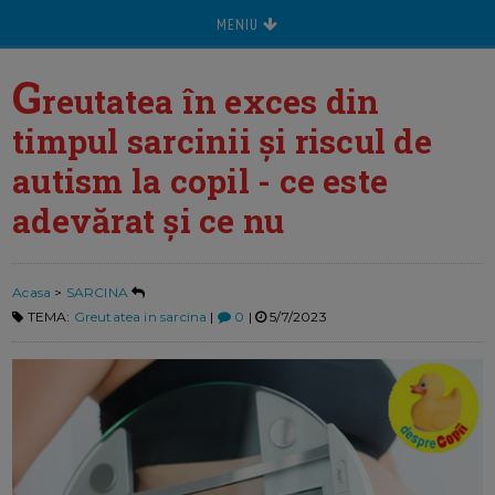
MENIU
G
reutatea în exces din
timpul sarcinii și riscul de
autism la copil - ce este
adevărat și ce nu
Acasa
>
SARCINA
TEMA:
Greutatea in sarcina
|
0
|
5/7/2023