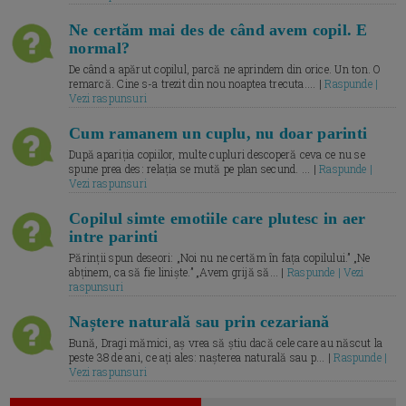
Ne certăm mai des de când avem copil. E
normal?
De când a apărut copilul, parcă ne aprindem din orice. Un ton. O
remarcă. Cine s-a trezit din nou noaptea trecuta.... |
Raspunde |
Vezi raspunsuri
Cum ramanem un cuplu, nu doar parinti
După apariția copiilor, multe cupluri descoperă ceva ce nu se
spune prea des: relația se mută pe plan secund. ... |
Raspunde |
Vezi raspunsuri
Copilul simte emotiile care plutesc in aer
intre parinti
Părinții spun deseori: „Noi nu ne certăm în fața copilului.” „Ne
abținem, ca să fie liniște.” „Avem grijă să... |
Raspunde | Vezi
raspunsuri
Naștere naturală sau prin cezariană
Bună, Dragi mămici, aș vrea să știu dacă cele care au născut la
peste 38 de ani, ce ați ales: nașterea naturală sau p... |
Raspunde |
Vezi raspunsuri