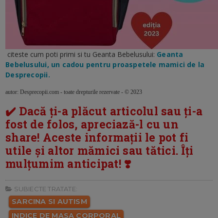
citeste cum p
oti primi si tu Geanta Bebelusului:
Geanta
Bebelusului, un cadou pentru proaspetele mamici de la
Desprecopii.
autor: Desprecopii.com - toate drepturile rezervate - © 2023
✔️ Dacă ți-a plăcut articolul sau ți-a
fost de folos, apreciază-l cu un
share! Aceste informații le pot fi
utile și altor mămici sau tătici. Îți
mulțumim anticipat! ❣️
SUBIECTE TRATATE:
SARCINA SI AUTISM
INDICE DE MASA CORPORAL