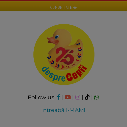
COMUNITATE
Follow us:
|
|
|
|
Intreabă I-MAMI