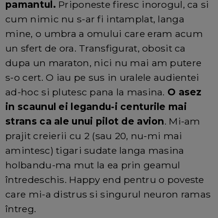
pamantul.
Priponeste firesc inorogul, ca si
cum nimic nu s-ar fi intamplat, langa
mine, o umbra a omului care eram acum
un sfert de ora. Transfigurat, obosit ca
dupa un maraton, nici nu mai am putere
s-o cert. O iau pe sus in uralele audientei
ad-hoc si plutesc pana la masina.
O asez
in scaunul ei legandu-i centurile mai
strans ca ale unui pilot de avion
. Mi-am
prajit creierii cu 2 (sau 20, nu-mi mai
amintesc) tigari sudate langa masina
holbandu-ma mut la ea prin geamul
întredeschis. Happy end pentru o poveste
care mi-a distrus si singurul neuron ramas
întreg.