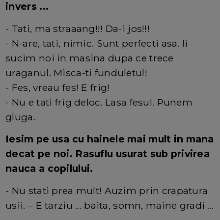
invers ...
- Tati, ma straaang!!! Da-i jos!!!
- N-are, tati, nimic. Sunt perfecti asa. Ii
sucim noi in masina dupa ce trece
uraganul. Misca-ti funduletul!
- Fes, vreau fes! E frig!
- Nu e tati frig deloc. Lasa fesul. Punem
gluga.
Iesim pe usa cu hainele mai mult in mana
decat pe noi. Rasuflu usurat sub privirea
nauca a copilului.
- Nu stati prea mult! Auzim prin crapatura
usii. – E tarziu ... baita, somn, maine gradi ...