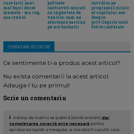
care tatii sunt
pofteste
invidios pe
mai buni decat
castraveti murati
programul zilnic
mamele - ma rog,
cu inghetata de
al copilului sau
asa cred ei
vanilie: cum ne
despre
afecteaza sarcina
privilegiile unei
pe noi barbatii
fetite rasfatate
COMENTARII VIZITATORI
Ce sentimente ti-a produs acest articol?
Nu exista comentarii la acest articol.
Adauga-l tu pe primul!
Scrie un comentariu
Adresa de mail nu se publică (ramâi anonim)
dar
completarea corectă este necesară
pentru
aprobarea rapidă a mesajului, și mai ales în cazul în care