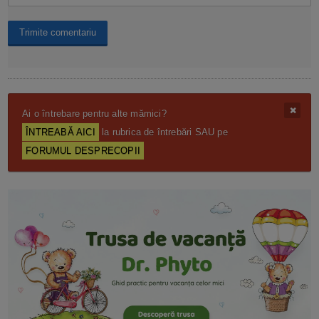
Ai o întrebare pentru alte mămici?
ÎNTREABĂ AICI
la rubrica de întrebări SAU pe
FORUMUL DESPRECOPII