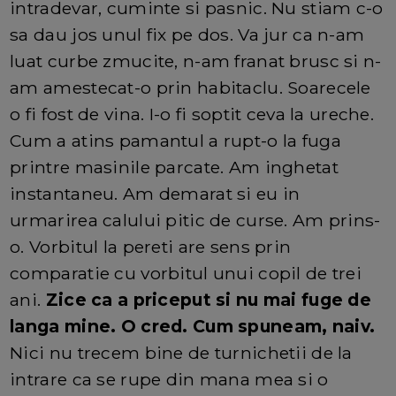
intradevar, cuminte si pasnic. Nu stiam c-o
sa dau jos unul fix pe dos. Va jur ca n-am
luat curbe zmucite, n-am franat brusc si n-
am amestecat-o prin habitaclu. Soarecele
o fi fost de vina. I-o fi soptit ceva la ureche.
Cum a atins pamantul a rupt-o la fuga
printre masinile parcate. Am inghetat
instantaneu. Am demarat si eu in
urmarirea calului pitic de curse. Am prins-
o. Vorbitul la pereti are sens prin
comparatie cu vorbitul unui copil de trei
ani.
Zice ca a priceput si nu mai fuge de
langa mine. O cred. Cum spuneam, naiv.
Nici nu trecem bine de turnichetii de la
intrare ca se rupe din mana mea si o