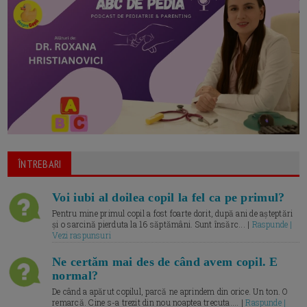
ÎNTREBARI
Voi iubi al doilea copil la fel ca pe primul?
Pentru mine primul copil a fost foarte dorit, după ani de așteptări
și o sarcină pierduta la 16 săptămâni. Sunt însărc... |
Raspunde |
Vezi raspunsuri
Ne certăm mai des de când avem copil. E
normal?
De când a apărut copilul, parcă ne aprindem din orice. Un ton. O
remarcă. Cine s-a trezit din nou noaptea trecuta.... |
Raspunde |