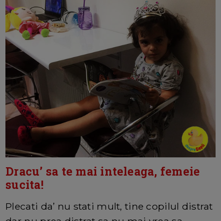
Dracu’ sa te mai inteleaga, femeie
sucita!
Plecati da’ nu stati mult, tine copilul distrat
dar nu prea distrat sa nu mai vrea sa