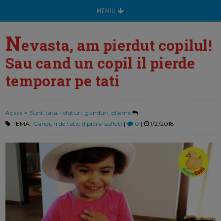
MENIU
N
evasta, am pierdut copilul!
Sau cand un copil il pierde
temporar pe tati
Acasa
>
Sunt tata - sfaturi, ganduri, dileme
TEMA:
Ganduri de tatic (lipici si suflet)
|
0
|
1/2/2018