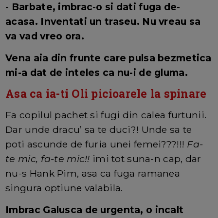
- Barbate, imbrac-o si dati fuga de-
acasa. Inventati un traseu. Nu vreau sa
va vad vreo ora.
Vena aia din frunte care pulsa bezmetica
mi-a dat de inteles ca nu-i de gluma.
Asa ca ia-ti Oli picioarele la spinare
Fa copilul pachet si fugi din calea furtunii.
Dar unde dracu’ sa te duci?! Unde sa te
poti ascunde de furia unei femei???!!!
Fa-
te mic, fa-te mic!!
imi tot suna-n cap, dar
nu-s Hank Pim, asa ca fuga ramanea
singura optiune valabila.
Imbrac Galusca de urgenta, o incalt