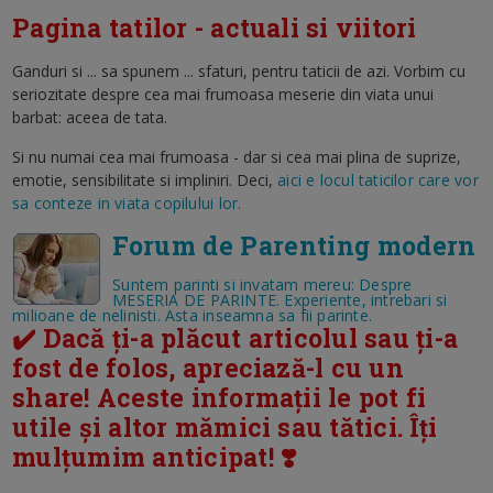
Pagina tatilor - actuali si viitori
Ganduri si ... sa spunem ... sfaturi, pentru taticii de azi. Vorbim cu
seriozitate despre cea mai frumoasa meserie din viata unui
barbat: aceea de tata.
Si nu numai cea mai frumoasa - dar si cea mai plina de suprize,
emotie, sensibilitate si impliniri. Deci,
aici e locul taticilor care vor
sa conteze in viata copilului lor.
Forum de Parenting modern
Suntem parinti si invatam mereu: Despre
MESERIA DE PARINTE. Experiente, intrebari si
milioane de nelinisti. Asta inseamna sa fii parinte.
✔️ Dacă ți-a plăcut articolul sau ți-a
fost de folos, apreciază-l cu un
share! Aceste informații le pot fi
utile și altor mămici sau tătici. Îți
mulțumim anticipat! ❣️