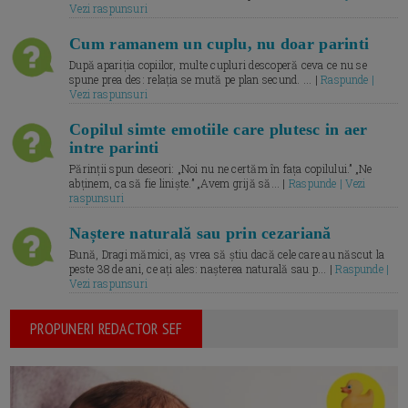
Vezi raspunsuri
Cum ramanem un cuplu, nu doar parinti
După apariția copiilor, multe cupluri descoperă ceva ce nu se
spune prea des: relația se mută pe plan secund. ... |
Raspunde |
Vezi raspunsuri
Copilul simte emotiile care plutesc in aer
intre parinti
Părinții spun deseori: „Noi nu ne certăm în fața copilului.” „Ne
abținem, ca să fie liniște.” „Avem grijă să... |
Raspunde | Vezi
raspunsuri
Naștere naturală sau prin cezariană
Bună, Dragi mămici, aș vrea să știu dacă cele care au născut la
peste 38 de ani, ce ați ales: nașterea naturală sau p... |
Raspunde |
Vezi raspunsuri
PROPUNERI REDACTOR SEF