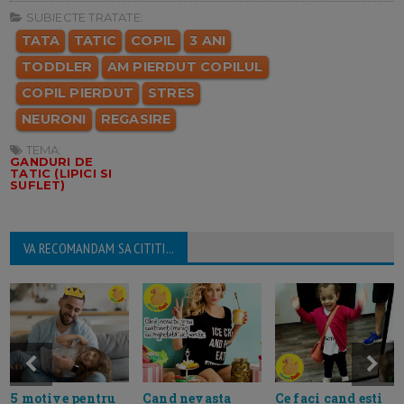
SUBIECTE TRATATE:
TATA
TATIC
COPIL
3 ANI
TODDLER
AM PIERDUT COPILUL
COPIL PIERDUT
STRES
NEURONI
REGASIRE
TEMA:
GANDURI DE
TATIC (LIPICI SI
SUFLET)
VA RECOMANDAM SA CITITI...
5 motive pentru
Cand nevasta
Ce faci cand esti