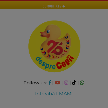
COMUNITATE
Follow us:
|
|
|
|
Intreabă I-MAMI