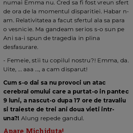
numai Emma nu. Cred sa fi fost vreun sfert
de ora de la momentul disparitiei. Habar n-
am. Relativitatea a facut sfertul ala sa para
o vesnicie. Ma gandeam serios s-o sun pe
Ani sa-i spun de tragedia in plina
desfasurare.
- Femeie, stii tu copilul nostru?! Emma, da.
Uite, ... aaa ..., a cam disparut!
Cum s-o dai sa nu provoci un atac
cerebral omului care a purtat-o in pantec
9 luni, a nascut-o dupa 17 ore de travaliu
si traieste de trei ani doua vieti intr-
una?!
Alung repede gandul.
Apare Michiduta!