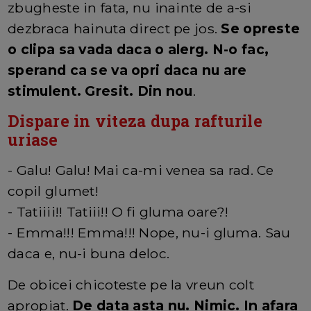
zbugheste in fata, nu inainte de a-si
dezbraca hainuta direct pe jos.
Se opreste
o clipa sa vada daca o alerg. N-o fac,
sperand ca se va opri daca nu are
stimulent. Gresit. Din nou
.
Dispare in viteza dupa rafturile
uriase
- Galu! Galu! Mai ca-mi venea sa rad. Ce
copil glumet!
- Tatiiii!! Tatiii!! O fi gluma oare?!
- Emma!!! Emma!!! Nope, nu-i gluma. Sau
daca e, nu-i buna deloc.
De obicei chicoteste pe la vreun colt
apropiat.
De data asta nu. Nimic. In afara