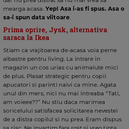
mearga acasa.
Yep! Asa i-as fi spus. Asa o
sa-i spun data viitoare
.
Prima oprire, Jysk, alternativa
saraca la Ikea
Stiam ca vrajitoarea de-acasa voia perne
albastre pentru living. La intrare in
magazin un cos urias cu animalute mici
de plus. Plasat strategic pentru copii
apucatori si parinti naivi ca mine. Agata
unul din mers, nici nu mai intreaba “Tati,
am voieee??” Nu stiu daca marimea
soricelului satisfacea solicitarea nevestei
de a distra copilul si nu prea. Eram dispus
sa risc. Ne invartim fara rost si vreo tinta