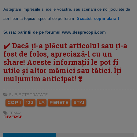
Asteptam impresiile si ideile voastre, sau scenarii de noi joculete de
aer liber la topicul special de pe forum:
Scoateti copiii afara !
Sursa: parintii de pe forumul
www.desprecopii.com
✔️ Dacă ți-a plăcut articolul sau ți-a
fost de folos, apreciază-l cu un
share! Aceste informații le pot fi
utile și altor mămici sau tătici. Îți
mulțumim anticipat! ❣️
SUBIECTE TRATATE:
COPII
123
LA
PERETE
STAI
TEMA:
DIVERSE