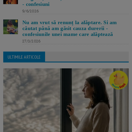
- confesiuni
9/6/2026
Nu am vrut să renunț la alăptare. Si am
căutat până am găsit cauza durerii -
confesiunile unei mame care alăptează
27/3/2026
ULTIMILE ARTICOLE