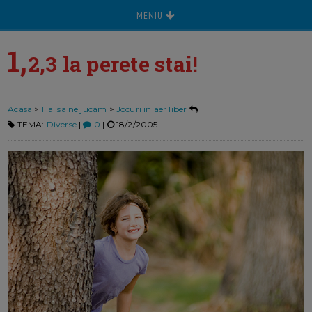
MENIU
1,
2,3 la perete stai!
Acasa
>
Hai sa ne jucam
>
Jocuri in aer liber
TEMA:
Diverse
|
0
|
18/2/2005