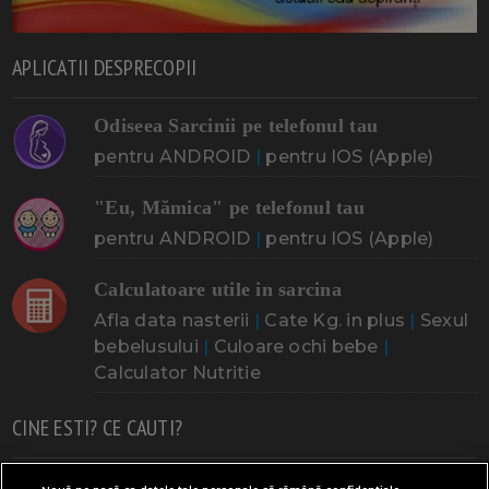
APLICATII DESPRECOPII
Odiseea Sarcinii pe telefonul tau
pentru ANDROID
|
pentru IOS (Apple)
"Eu, Mămica" pe telefonul tau
pentru ANDROID
|
pentru IOS (Apple)
Calculatoare utile in sarcina
Afla data nasterii
|
Cate Kg. in plus
|
Sexul
bebelusului
|
Culoare ochi bebe
|
Calculator Nutritie
CINE ESTI? CE CAUTI?
Doresc un copil
Adoptia
Probleme cu sarcina