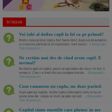
ÎNTREBARI
Voi iubi al doilea copil la fel ca pe primul?
Pentru mine primul copil a fost foarte dorit, după ani de așteptări
și o sarcină pierduta la 16 săptămâni. Sunt însărc... |
Raspunde |
Vezi raspunsuri
Ne certăm mai des de când avem copil. E
normal?
De când a apărut copilul, parcă ne aprindem din orice. Un ton. O
remarcă. Cine s-a trezit din nou noaptea trecuta.... |
Raspunde |
Vezi raspunsuri
Cum ramanem un cuplu, nu doar parinti
După apariția copiilor, multe cupluri descoperă ceva ce nu se
spune prea des: relația se mută pe plan secund. ... |
Raspunde |
Vezi raspunsuri
Copilul simte emotiile care plutesc in aer