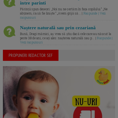
intre parinti
Părinții spun deseori: „Noi nu ne certăm în fața copilului.” „Ne
abținem, ca să fie liniște.” „Avem grijă să... |
Raspunde | Vezi
raspunsuri
Naștere naturală sau prin cezariană
Bună, Dragi mămici, aș vrea să știu dacă cele care au născut la
peste 38 de ani, ce ați ales: nașterea naturală sau p... |
Raspunde |
Vezi raspunsuri
PROPUNERI REDACTOR SEF