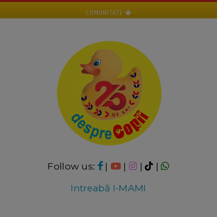
COMUNITATE
Follow us:
|
|
|
|
Intreabă I-MAMI