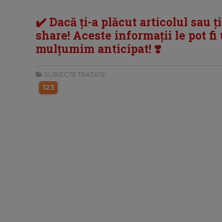
✔️ Dacă ți-a plăcut articolul sau ț
share! Aceste informații le pot fi u
mulțumim anticipat! ❣️
SUBIECTE TRATATE:
123