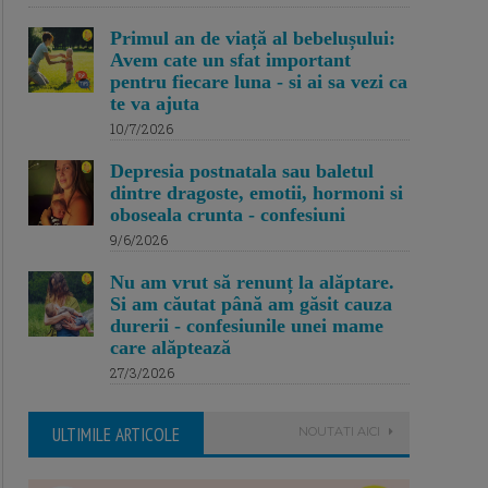
Primul an de viață al bebelușului:
Avem cate un sfat important
pentru fiecare luna - si ai sa vezi ca
te va ajuta
10/7/2026
Depresia postnatala sau baletul
dintre dragoste, emotii, hormoni si
oboseala crunta - confesiuni
9/6/2026
Nu am vrut să renunț la alăptare.
Si am căutat până am găsit cauza
durerii - confesiunile unei mame
care alăptează
27/3/2026
ULTIMILE ARTICOLE
NOUTATI AICI