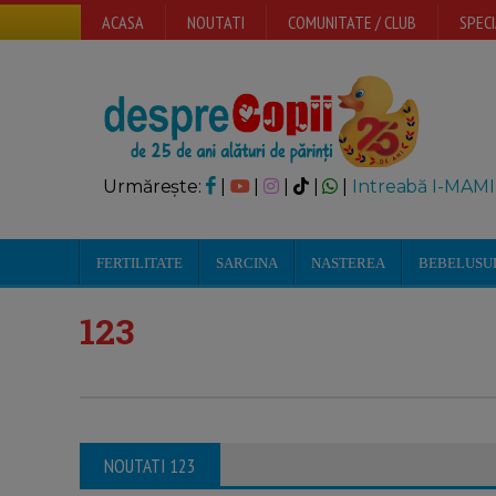
ACASA
NOUTATI
COMUNITATE / CLUB
SPECI
Urmărește:
|
|
|
|
|
Intreabă I-MAMI
FERTILITATE
SARCINA
NASTEREA
BEBELUSU
123
NOUTATI 123