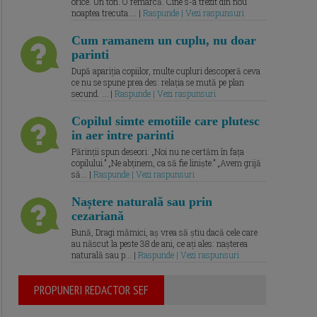
orice. Un ton. O remarcă. Cine s-a trezit din nou
noaptea trecuta.... |
Raspunde | Vezi raspunsuri
Cum ramanem un cuplu, nu doar
parinti
După apariția copiilor, multe cupluri descoperă ceva
ce nu se spune prea des: relația se mută pe plan
secund. ... |
Raspunde | Vezi raspunsuri
Copilul simte emotiile care plutesc
in aer intre parinti
Părinții spun deseori: „Noi nu ne certăm în fața
copilului.” „Ne abținem, ca să fie liniște.” „Avem grijă
să... |
Raspunde | Vezi raspunsuri
Naștere naturală sau prin
cezariană
Bună, Dragi mămici, aș vrea să știu dacă cele care
au născut la peste 38 de ani, ce ați ales: nașterea
naturală sau p... |
Raspunde | Vezi raspunsuri
PROPUNERI REDACTOR SEF