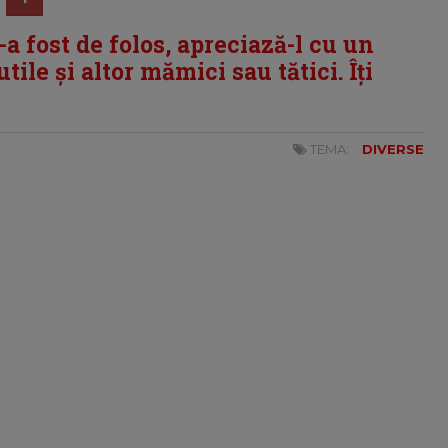
i-a fost de folos, apreciază-l cu un
tile și altor mămici sau tătici. Îți
TEMA:
DIVERSE