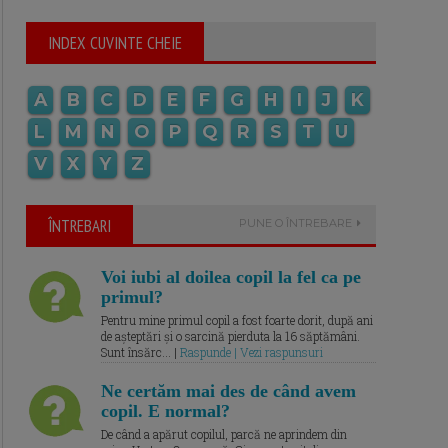
INDEX CUVINTE CHEIE
A
B
C
D
E
F
G
H
I
J
K
L
M
N
O
P
Q
R
S
T
U
V
X
Y
Z
ÎNTREBARI
PUNE O ÎNTREBARE
Voi iubi al doilea copil la fel ca pe
primul?
Pentru mine primul copil a fost foarte dorit, după ani
de așteptări și o sarcină pierduta la 16 săptămâni.
Sunt însărc... |
Raspunde | Vezi raspunsuri
Ne certăm mai des de când avem
copil. E normal?
De când a apărut copilul, parcă ne aprindem din