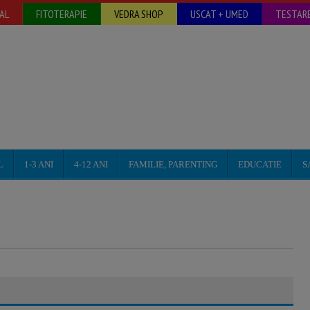
AL
FITOTERAPIE
VEDRA SHOP
USCAT + UMED
TESTARE
L
1-3 ANI
4-12 ANI
FAMILIE, PARENTING
EDUCATIE
S