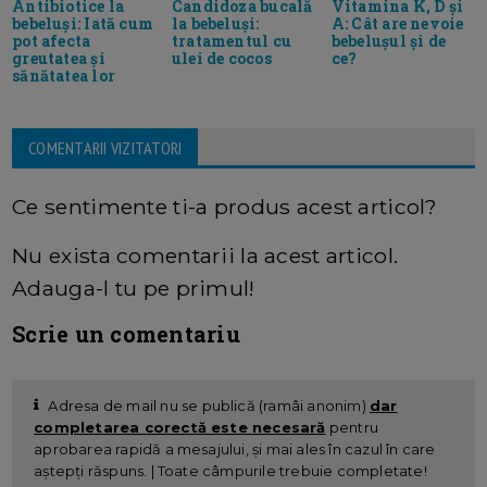
Antibiotice la
Vitamina K, D și
Candidoza bucală
bebeluși: Iată cum
A: Cât are nevoie
la bebeluși:
pot afecta
bebelușul și de
tratamentul cu
greutatea și
ce?
ulei de cocos
sănătatea lor
COMENTARII VIZITATORI
Ce sentimente ti-a produs acest articol?
Nu exista comentarii la acest articol.
Adauga-l tu pe primul!
Scrie un comentariu
Adresa de mail nu se publică (ramâi anonim)
dar
completarea corectă este necesară
pentru
aprobarea rapidă a mesajului, și mai ales în cazul în care
aștepți răspuns. | Toate câmpurile trebuie completate!