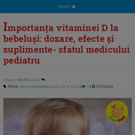
MENIU
I
mportanța vitaminei D la
bebeluși: dozare, efecte și
suplimente- sfatul medicului
pediatru
Acasa
>
BEBELUSUL
TEMA:
Sanatatea bebelusului (0-12 luni)
|
0
|
11/11/2024