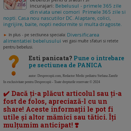
incurajari:
Bebelusul - primele 365 zile
din viata unei comori Primele 365 zile si
nopti. Casa nou nascutilor DC. Alaptare, colici,
ingrijire, baite, nopti nedormite si multa dragoste.
Diversificarea
►
In plus - pe sectiunea speciala:
alimentatiei bebelusului
vei gasi multe sfaturi si retete
pentru bebelusi.
Esti panicata?
Pune o intrebare
pe sectiunea de PANICA
autor: Desprecopii.com, Redactor Medic pediatru Stefana Zamfir
In exclusivitate pentru Desprecopii - Toate drepturile rezervate © 2024
✔️ Dacă ți-a plăcut articolul sau ți-a
fost de folos, apreciază-l cu un
share! Aceste informații le pot fi
utile și altor mămici sau tătici. Îți
mulțumim anticipat! ❣️