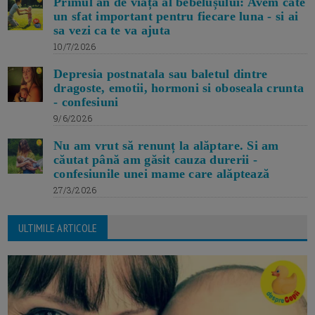
Primul an de viață al bebelușului: Avem cate
un sfat important pentru fiecare luna - si ai
sa vezi ca te va ajuta
10/7/2026
Depresia postnatala sau baletul dintre
dragoste, emotii, hormoni si oboseala crunta
- confesiuni
9/6/2026
Nu am vrut să renunț la alăptare. Si am
căutat până am găsit cauza durerii -
confesiunile unei mame care alăptează
27/3/2026
ULTIMILE ARTICOLE