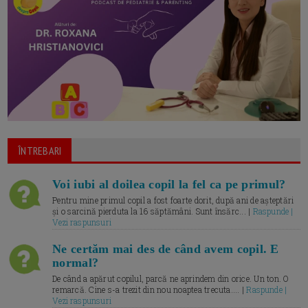
ÎNTREBARI
Voi iubi al doilea copil la fel ca pe primul?
Pentru mine primul copil a fost foarte dorit, după ani de așteptări
și o sarcină pierduta la 16 săptămâni. Sunt însărc... |
Raspunde |
Vezi raspunsuri
Ne certăm mai des de când avem copil. E
normal?
De când a apărut copilul, parcă ne aprindem din orice. Un ton. O
remarcă. Cine s-a trezit din nou noaptea trecuta.... |
Raspunde |
Vezi raspunsuri