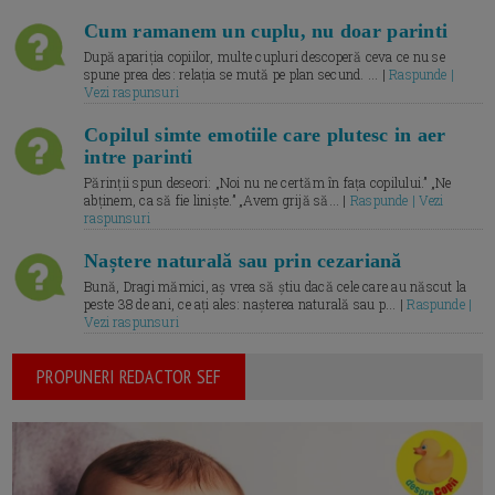
Cum ramanem un cuplu, nu doar parinti
După apariția copiilor, multe cupluri descoperă ceva ce nu se
spune prea des: relația se mută pe plan secund. ... |
Raspunde |
Vezi raspunsuri
Copilul simte emotiile care plutesc in aer
intre parinti
Părinții spun deseori: „Noi nu ne certăm în fața copilului.” „Ne
abținem, ca să fie liniște.” „Avem grijă să... |
Raspunde | Vezi
raspunsuri
Naștere naturală sau prin cezariană
Bună, Dragi mămici, aș vrea să știu dacă cele care au născut la
peste 38 de ani, ce ați ales: nașterea naturală sau p... |
Raspunde |
Vezi raspunsuri
PROPUNERI REDACTOR SEF