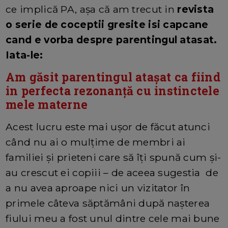
ce implică PA, aşa că am trecut in
revista
o serie de coceptii gresite isi capcane
cand e vorba despre parentingul atasat.
Iata-le:
Am găsit parentingul ataşat ca fiind
in perfecta rezonanță cu instinctele
mele materne
Acest lucru este mai uşor de făcut atunci
când nu ai o mulţime de membri ai
familiei şi prieteni care să îţi spună cum şi-
au crescut ei copiii – de aceea sugestia de
a nu avea aproape nici un vizitator în
primele câteva săptămâni după naşterea
fiului meu a fost unul dintre cele mai bune