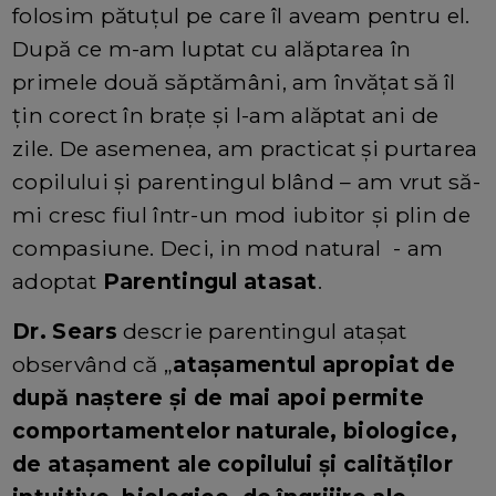
folosim pătuţul pe care îl aveam pentru el.
După ce m-am luptat cu alăptarea în
primele două săptămâni, am învăţat să îl
ţin corect în braţe şi l-am alăptat ani de
zile. De asemenea, am practicat şi purtarea
copilului şi parentingul blând – am vrut să-
mi cresc fiul într-un mod iubitor şi plin de
compasiune. Deci, in mod natural - am
adoptat
Parentingul atasat
.
Dr. Sears
descrie parentingul ataşat
observând că „
ataşamentul apropiat de
după naştere şi de mai apoi permite
comportamentelor naturale, biologice,
de ataşament ale copilului şi calităţilor