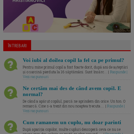
ÎNTREBARI
Voi iubi al doilea copil la fel ca pe primul?
Pentru mine primul copil a fost foarte dorit, după ani de așteptări
și o sarcină pierduta la 16 săptămâni. Sunt însărc... |
Raspunde |
Vezi raspunsuri
Ne certăm mai des de când avem copil. E
normal?
De când a apărut copilul, parcă ne aprindem din orice. Un ton. O
remarcă. Cine s-a trezit din nou noaptea trecuta.... |
Raspunde |
Vezi raspunsuri
Cum ramanem un cuplu, nu doar parinti
După apariția copiilor, multe cupluri descoperă ceva ce nu se