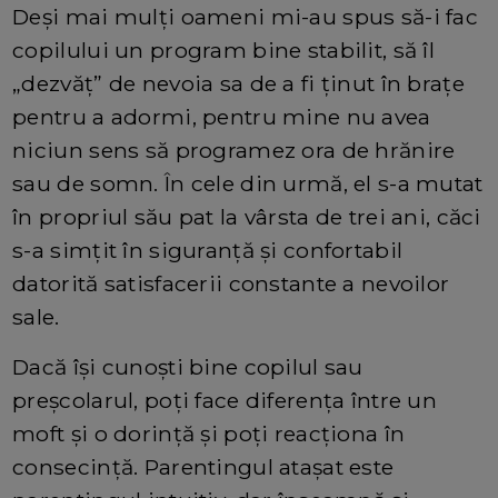
Deşi mai mulţi oameni mi-au spus să-i fac
copilului un program bine stabilit, să îl
„dezvăţ” de nevoia sa de a fi ţinut în braţe
pentru a adormi, pentru mine nu avea
niciun sens să programez ora de hrănire
sau de somn. În cele din urmă, el s-a mutat
în propriul său pat la vârsta de trei ani, căci
s-a simţit în siguranţă şi confortabil
datorită satisfacerii constante a nevoilor
sale.
Dacă îşi cunoşti bine copilul sau
preşcolarul, poţi face diferenţa între un
moft şi o dorinţă şi poţi reacţiona în
consecinţă. Parentingul ataşat este