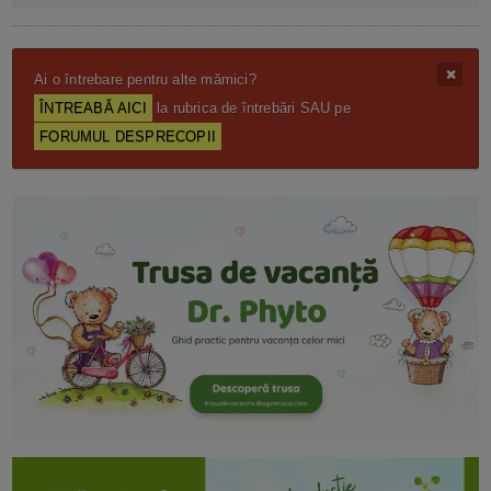
Ai o întrebare pentru alte mămici?
ÎNTREABĂ AICI
la rubrica de întrebări SAU pe
FORUMUL DESPRECOPII