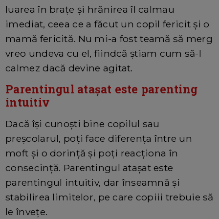
luarea în braţe şi hrănirea îl calmau
imediat, ceea ce a făcut un copil fericit şi o
mamă fericită. Nu mi-a fost teamă să merg
vreo undeva cu el, fiindcă ştiam cum să-l
calmez dacă devine agitat.
Parentingul ataşat este parenting
intuitiv
Dacă îşi cunoşti bine copilul sau
preşcolarul, poţi face diferenţa între un
moft şi o dorinţă şi poţi reacţiona în
consecinţă. Parentingul ataşat este
parentingul intuitiv, dar înseamnă şi
stabilirea limitelor, pe care copiii trebuie să
le înveţe.