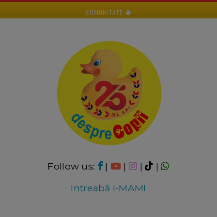
COMUNITATE
Follow us:
|
|
|
|
Intreabă I-MAMI