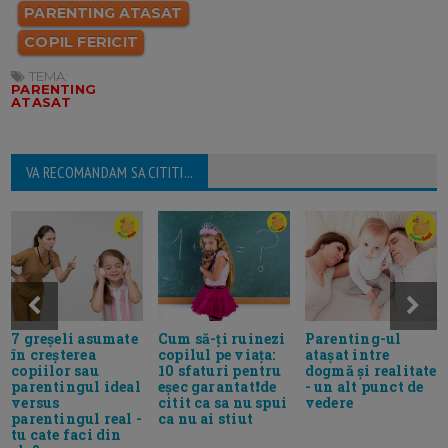
PARENTING ATASAT
COPIL FERICIT
TEMA:
PARENTING
ATASAT
VA RECOMANDAM SA CITITI...
Cum să-ți ruinezi
7 greșeli asumate
Parenting-ul
copilul pe viața:
în creșterea
atașat intre
10 sfaturi pentru
copiilor sau
dogmă și realitate
eșec garantat❗de
parentingul ideal
- un alt punct de
citit ca sa nu spui
versus
vedere
ca nu ai stiut
parentingul real -
tu cate faci din