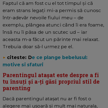
Faptul că am fost cu el tot timpul şi că
eram strans legaţi mi-a permis să cunosc
într-adevăr nevoile fiului meu – de
exemplu, plângea atunci când îi era foame,
însă nu îi păsa de un scutec ud – iar
aceasta m-a făcut un părinte mai relaxat.
Trebuia doar să-l urmez pe el.
citeste: D
e ce plange bebelusul:
►
motive si sfaturi
Parentingul ataşat este despre a fi
tu însuţi şi a-ţi găsi propriul stil de
parenting
Dacă parentingul ataşat nu ar fi fost o
alegere mai uşoară şi mult mai naturala,