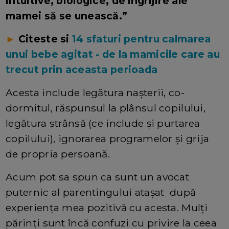
intuitive, biologice, de îngrijire ale
mamei să se unească.”
►
Citeste si
14 sfaturi pentru calmarea
unui bebe agitat - de la mamicile care au
trecut prin aceasta perioada
Acesta include legătura naşterii, co-
dormitul, răspunsul la plânsul copilului,
legătura strânsă (ce include şi purtarea
copilului), ignorarea programelor şi grija
de propria persoană.
Acum pot sa spun ca sunt un avocat
puternic al parentingului ataşat după
experienţa mea pozitivă cu acesta. Mulţi
părinţi sunt încă confuzi cu privire la ceea