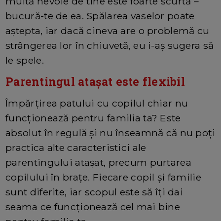
multă nevoie de tine este foarte scurtă –
bucură-te de ea. Spălarea vaselor poate
aştepta, iar dacă cineva are o problemă cu
strângerea lor în chiuvetă, eu i-aş sugera să
le spele.
Parentingul ataşat este flexibil
Împărţirea patului cu copilul chiar nu
funcţionează pentru familia ta? Este
absolut în regulă şi nu înseamnă că nu poţi
practica alte caracteristici ale
parentingului ataşat, precum purtarea
copilului în braţe. Fiecare copil şi familie
sunt diferite, iar scopul este să îţi dai
seama ce funcţionează cel mai bine