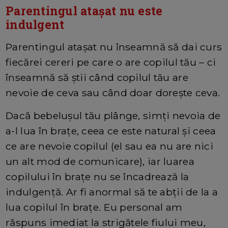
Parentingul ataşat nu este
indulgent
Parentingul ataşat nu înseamnă să dai curs
fiecărei cereri pe care o are copilul tău – ci
înseamnă să ştii când copilul tău are
nevoie de ceva sau când doar doreşte ceva.
Dacă bebeluşul tău plânge, simţi nevoia de
a-l lua în braţe, ceea ce este natural şi ceea
ce are nevoie copilul (el sau ea nu are nici
un alt mod de comunicare), iar luarea
copilului în braţe nu se încadrează la
indulgenţă. Ar fi anormal să te abţii de la a
lua copilul în braţe. Eu personal am
răspuns imediat la strigătele fiului meu,