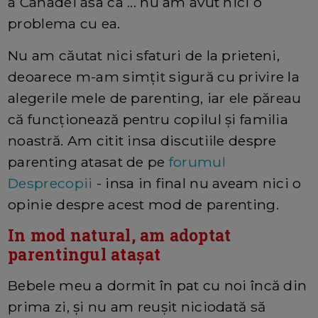
a Canadei asa ca ... nu am avut nici o
problema cu ea.
Nu am căutat nici sfaturi de la prieteni,
deoarece m-am simţit sigură cu privire la
alegerile mele de parenting, iar ele păreau
că funcţionează pentru copilul şi familia
noastră. Am citit insa discutiile despre
parenting atasat de pe
forumul
Desprecopii
- insa in final nu aveam nici o
opinie despre acest mod de parenting.
In mod natural, am adoptat
parentingul atașat
Bebele meu a dormit în pat cu noi încă din
prima zi, şi nu am reuşit niciodată să