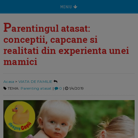
MENIU
P
arentingul atasat:
conceptii, capcane si
realitati din experienta unei
mamici
Acasa
>
VIATA DE FAMILIE
TEMA:
Parenting atasat
|
0
|
1/4/2019