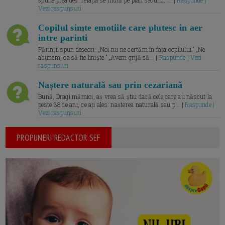
spune prea des: relația se mută pe plan secund. ... |
Raspunde |
Vezi raspunsuri
Copilul simte emotiile care plutesc in aer
intre parinti
Părinții spun deseori: „Noi nu ne certăm în fața copilului.” „Ne
abținem, ca să fie liniște.” „Avem grijă să... |
Raspunde | Vezi
raspunsuri
Naștere naturală sau prin cezariană
Bună, Dragi mămici, aș vrea să știu dacă cele care au născut la
peste 38 de ani, ce ați ales: nașterea naturală sau p... |
Raspunde |
Vezi raspunsuri
PROPUNERI REDACTOR SEF