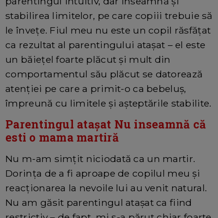
parentingul intuitiv, dar înseamnă şi
stabilirea limitelor, pe care copiii trebuie să
le înveţe. Fiul meu nu este un copil răsfăţat
ca rezultat al parentingului ataşat – el este
un băieţel foarte plăcut şi mult din
comportamentul său plăcut se datorează
atenţiei pe care a primit-o ca bebeluş,
împreună cu limitele şi aşteptările stabilite.
Parentingul ataşat Nu inseamnă că
esti o mama martiră
Nu m-am simţit niciodată ca un martir.
Dorinţa de a fi aproape de copilul meu şi
reacţionarea la nevoile lui au venit natural.
Nu am găsit parentingul ataşat ca fiind
restrictiv – de fapt, mi s-a părut chiar foarte