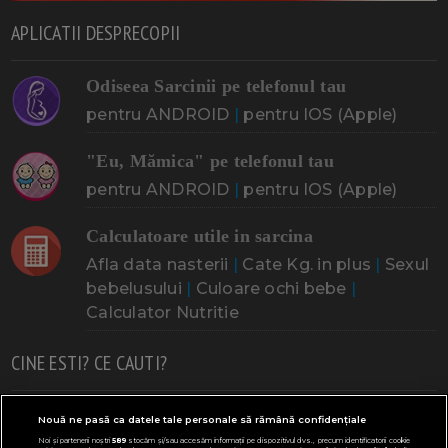
APLICATII DESPRECOPII
Odiseea Sarcinii pe telefonul tau
pentru ANDROID
|
pentru IOS (Apple)
"Eu, Mămica" pe telefonul tau
pentru ANDROID
|
pentru IOS (Apple)
Calculatoare utile in sarcina
Afla data nasterii
|
Cate Kg. in plus
|
Sexul
bebelusului
|
Culoare ochi bebe
|
Calculator Nutritie
CINE ESTI? CE CAUTI?
Doresc un copil
Adoptia
Probleme cu sarcina
Nouă ne pasă ca datele tale personale să rămână confidențiale
Noi și partenerii noștri
589
stocăm și/sau accesăm informații pe dispozitivul dvs., precum identificatorii cookie
Urmeaza sa nasc
Probleme alaptare
Bebe plange