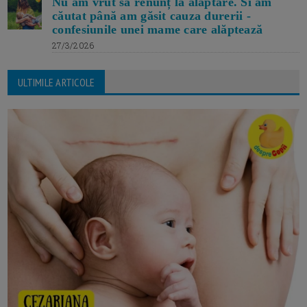
Nu am vrut să renunț la alăptare. Si am
căutat până am găsit cauza durerii -
confesiunile unei mame care alăptează
27/3/2026
ULTIMILE ARTICOLE