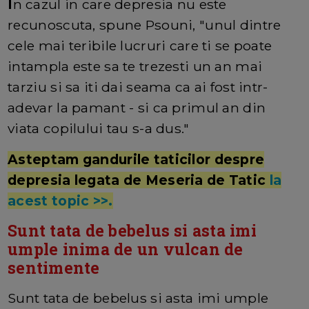
I
n cazul in care depresia nu este
recunoscuta, spune Psouni, "unul dintre
cele mai teribile lucruri care ti se poate
intampla este sa te trezesti un an mai
tarziu si sa iti dai seama ca ai fost intr-
adevar la pamant - si ca primul an din
viata copilului tau s-a dus."
Asteptam gandurile taticilor despre
depresia legata de Meseria de Tatic
la
acest topic >>.
Sunt tata de bebelus si asta imi
umple inima de un vulcan de
sentimente
Sunt tata de bebelus si asta imi umple