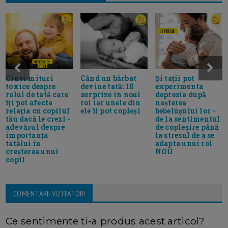
Cinci mituri
Când un bărbat
Și tații pot
toxice despre
devine tată: 10
experimenta
rolul de tată care
surprize in noul
depresia după
îți pot afecta
rol iar unele din
nașterea
relația cu copilul
ele îl pot copleși
bebelușului lor -
tău dacă le crezi -
de la sentimentul
adevărul despre
de copleșire până
importanța
la stresul de a se
tatălui în
adapta unui rol
creșterea unui
NOU
copil
COMENTARII VIZITATORI
Ce sentimente ti-a produs acest articol?