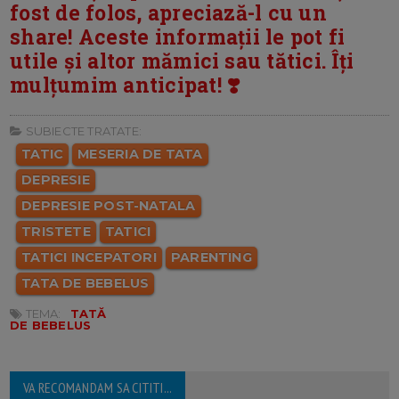
fost de folos, apreciază-l cu un
share! Aceste informații le pot fi
utile și altor mămici sau tătici. Îți
mulțumim anticipat! ❣️
SUBIECTE TRATATE:
TATIC
MESERIA DE TATA
DEPRESIE
DEPRESIE POST-NATALA
TRISTETE
TATICI
TATICI INCEPATORI
PARENTING
TATA DE BEBELUS
TEMA:
TATĂ
DE BEBELUS
VA RECOMANDAM SA CITITI...