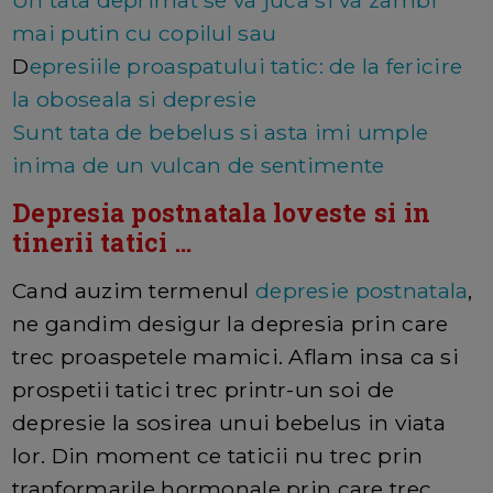
Un tata deprimat se va juca si va zambi
mai putin cu copilul sau
D
epresiile proaspatului tatic: de la fericire
la oboseala si depresie
Sunt tata de bebelus si asta imi umple
inima de un vulcan de sentimente
Depresia postnatala loveste si in
tinerii tatici ...
Cand auzim termenul
depresie postnatala
,
ne gandim desigur la depresia prin care
trec proaspetele mamici. Aflam insa ca si
prospetii tatici trec printr-un soi de
depresie la sosirea unui bebelus in viata
lor. Din moment ce taticii nu trec prin
tranformarile hormonale prin care trec