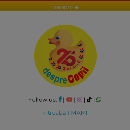
COMUNITATE
Follow us:
|
|
|
|
Intreabă I-MAMI