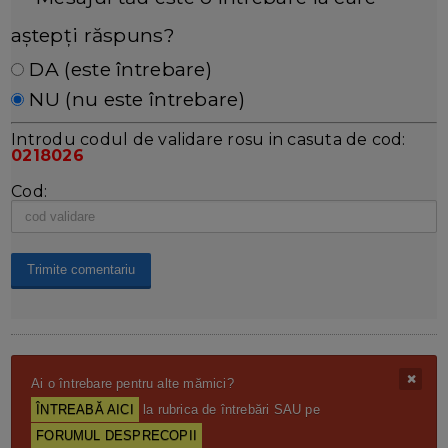
aștepți răspuns?
DA (este întrebare)
NU (nu este întrebare)
Introdu codul de validare rosu in casuta de cod:
0218026
Cod:
Ai o întrebare pentru alte mămici?
ÎNTREABĂ AICI
la rubrica de întrebări SAU pe
FORUMUL DESPRECOPII