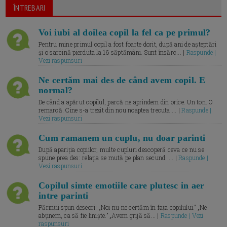
ÎNTREBARI
Voi iubi al doilea copil la fel ca pe primul?
Pentru mine primul copil a fost foarte dorit, după ani de așteptări
și o sarcină pierduta la 16 săptămâni. Sunt însărc... |
Raspunde |
Vezi raspunsuri
Ne certăm mai des de când avem copil. E
normal?
De când a apărut copilul, parcă ne aprindem din orice. Un ton. O
remarcă. Cine s-a trezit din nou noaptea trecuta.... |
Raspunde |
Vezi raspunsuri
Cum ramanem un cuplu, nu doar parinti
După apariția copiilor, multe cupluri descoperă ceva ce nu se
spune prea des: relația se mută pe plan secund. ... |
Raspunde |
Vezi raspunsuri
Copilul simte emotiile care plutesc in aer
intre parinti
Părinții spun deseori: „Noi nu ne certăm în fața copilului.” „Ne
abținem, ca să fie liniște.” „Avem grijă să... |
Raspunde | Vezi
raspunsuri