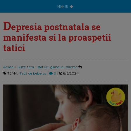
MENIU
D
epresia postnatala se
manifesta si la proaspetii
tatici
Acasa
>
Sunt tata - sfaturi, ganduri, dileme
TEMA:
Tată de bebelus
|
0
|
6/6/2024