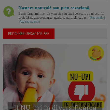
Naștere naturală sau prin cezariană
Bună, Dragi mămici, aș vrea să știu dacă cele care au născut la
peste 38 de ani, ce ați ales: nașterea naturală sau p... |
Raspunde |
Vezi raspunsuri
PROPUNERI REDACTOR SEF
11 NU-uri in diversificarea