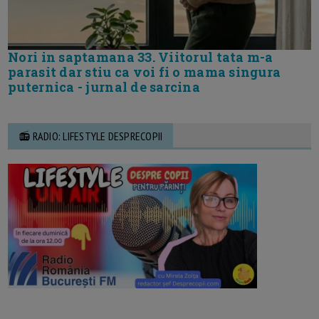
Nori in saptamana 33. Viitorul tata m-a
parasit dar stiu ca voi fi o mama singura
puternica - jurnal de sarcina
📻 RADIO: LIFESTYLE DESPRECOPII