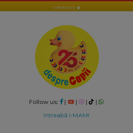
COMUNITATE
Follow us:
|
|
|
|
Intreabă I-MAMI