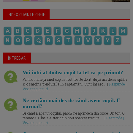
INDEX CUVINTE CHEIE
A
B
C
D
E
F
G
H
I
J
K
L
M
N
O
P
Q
R
S
T
U
V
X
Y
Z
ÎNTREBARI
Voi iubi al doilea copil la fel ca pe primul?
Pentru mine primul copil a fost foarte dorit, după ani de așteptări
și o sarcină pierduta la 16 săptămâni. Sunt însărc... |
Raspunde |
Vezi raspunsuri
Ne certăm mai des de când avem copil. E
normal?
De când a apărut copilul, parcă ne aprindem din orice. Un ton. O
remarcă. Cine s-a trezit din nou noaptea trecuta.... |
Raspunde |
Vezi raspunsuri