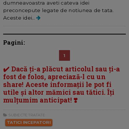
dumneavoastra aveti cateva idei
preconcepute legate de notiunea de tata.
Aceste idei...
Pagini:
1
✔️ Dacă ți-a plăcut articolul sau ți-a
fost de folos, apreciază-l cu un
share! Aceste informații le pot fi
utile și altor mămici sau tătici. Îți
mulțumim anticipat! ❣️
SUBIECTE TRATATE:
TATICI INCEPATORI