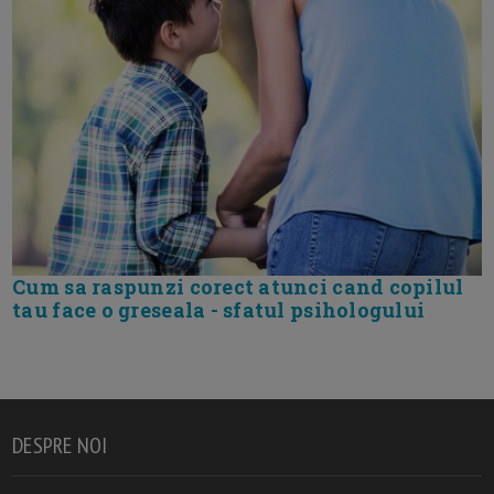
Cum sa raspunzi corect atunci cand copilul
tau face o greseala - sfatul psihologului
DESPRE NOI