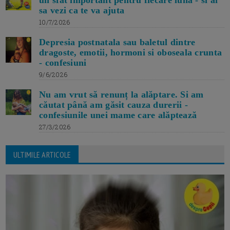
sa vezi ca te va ajuta
10/7/2026
Depresia postnatala sau baletul dintre
dragoste, emotii, hormoni si oboseala crunta
- confesiuni
9/6/2026
Nu am vrut să renunț la alăptare. Si am
căutat până am găsit cauza durerii -
confesiunile unei mame care alăptează
27/3/2026
ULTIMILE ARTICOLE