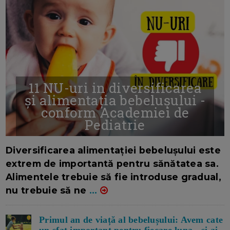
11 NU-uri in diversificarea
și alimentația bebelușului -
conform Academiei de
Pediatrie
16/7/2026
AUTOR: EDITOR DC.
Diversificarea alimentației bebelușului este
extrem de importantă pentru sănătatea sa.
Alimentele trebuie să fie introduse gradual,
nu trebuie să ne
...
Primul an de viață al bebelușului: Avem cate
un sfat important pentru fiecare luna - si ai