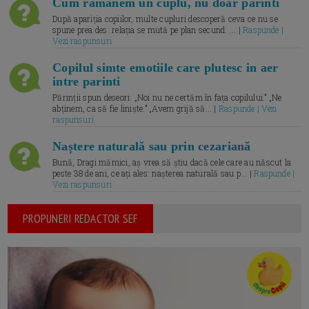
Cum ramanem un cuplu, nu doar parinti
După apariția copiilor, multe cupluri descoperă ceva ce nu se
spune prea des: relația se mută pe plan secund. ... |
Raspunde |
Vezi raspunsuri
Copilul simte emotiile care plutesc in aer
intre parinti
Părinții spun deseori: „Noi nu ne certăm în fața copilului.” „Ne
abținem, ca să fie liniște.” „Avem grijă să... |
Raspunde | Vezi
raspunsuri
Naștere naturală sau prin cezariană
Bună, Dragi mămici, aș vrea să știu dacă cele care au născut la
peste 38 de ani, ce ați ales: nașterea naturală sau p... |
Raspunde |
Vezi raspunsuri
PROPUNERI REDACTOR SEF