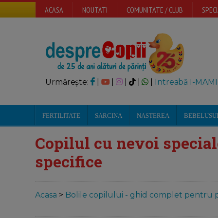
ACASA
NOUTATI
COMUNITATE / CLUB
SPECI
Urmărește:
|
|
|
|
|
Intreabă I-MAMI
FERTILITATE
SARCINA
NASTEREA
BEBELUSU
Copilul cu nevoi special
specifice
Acasa
>
Bolile copilului - ghid complet pentru p