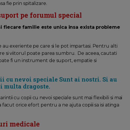
 fie prin spitalizare.
 suport pe forumul special
si fiecare familie este unica insa exista probleme
e au exeriente pe care si le pot impartasi. Pentru alti
are si viitorul poate parea sumbru. De aceea, cautati
oate fi un instrument de suport, empatie si
ii cu nevoi speciale Sunt ai nostri. Si au
i multa dragoste.
ntii cu copii cu nevoi speciale sunt mai flexibili si mai
 facut orice efort pentru a ne ajuta copiii sa isi atinga
.
uri medicale