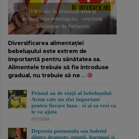
11 NU-uri in diversificarea și
alimentația bebelușului - conform
Academiei de Pediatrie
16/7/2026
AUTOR: EDITOR DC.
Diversificarea alimentației
bebelușului este extrem de
importantă pentru sănătatea sa.
Alimentele trebuie să fie introduse
gradual, nu trebuie să ne
...
Primul an de viață al bebelușului:
Avem cate un sfat important
pentru fiecare luna - si ai sa vezi ca
te va ajuta
10/7/2026
Depresia postnatala sau baletul
dintre dragoste, emotii, hormoni si