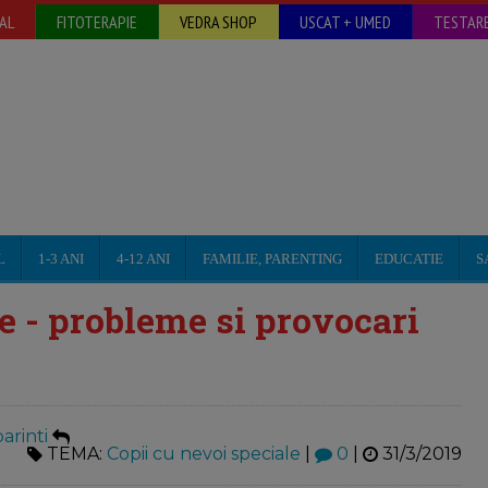
AL
FITOTERAPIE
VEDRA SHOP
USCAT + UMED
TESTARE
L
1-3 ANI
4-12 ANI
FAMILIE, PARENTING
EDUCATIE
S
e - probleme si provocari
arinti
TEMA:
Copii cu nevoi speciale
|
0
|
31/3/2019