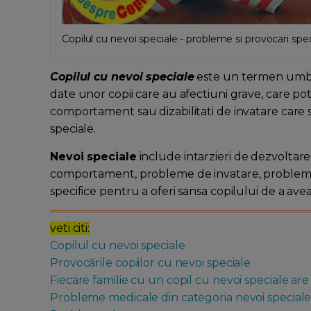
Copilul cu nevoi speciale - probleme si provocari spec
Copilul cu nevoi speciale
este un termen umbre
date unor copii care au afectiuni grave, care po
comportament sau dizabilitati de invatare care 
speciale.
Nevoi speciale
include intarzieri de dezvoltar
comportament, probleme de invatare, probleme ps
specifice pentru a oferi sansa copilului de a ave
veti citi:
Copilul cu nevoi speciale
Provocările copiilor cu nevoi speciale
Fiecare familie cu un copil cu nevoi speciale ar
Probleme medicale din categoria nevoi special