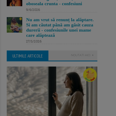
oboseala crunta - confesiuni
9/6/2026
Nu am vrut să renunț la alăptare.
Si am căutat până am găsit cauza
durerii - confesiunile unei mame
care alăptează
27/3/2026
ULTIMILE ARTICOLE
NOUTATI AICI