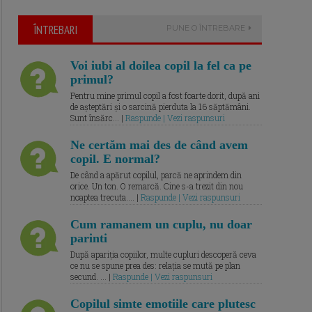
ÎNTREBARI
PUNE O ÎNTREBARE
Voi iubi al doilea copil la fel ca pe
primul?
Pentru mine primul copil a fost foarte dorit, după ani
de așteptări și o sarcină pierduta la 16 săptămâni.
Sunt însărc... |
Raspunde | Vezi raspunsuri
Ne certăm mai des de când avem
copil. E normal?
De când a apărut copilul, parcă ne aprindem din
orice. Un ton. O remarcă. Cine s-a trezit din nou
noaptea trecuta.... |
Raspunde | Vezi raspunsuri
Cum ramanem un cuplu, nu doar
parinti
După apariția copiilor, multe cupluri descoperă ceva
ce nu se spune prea des: relația se mută pe plan
secund. ... |
Raspunde | Vezi raspunsuri
Copilul simte emotiile care plutesc