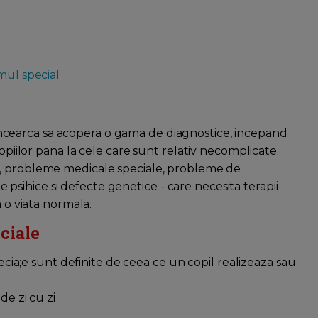
mul special
cearca sa acopera o gama de diagnostice, incepand
copiilor pana la cele care sunt relativ necomplicate.
e, probleme medicale speciale, probleme de
ihice si defecte genetice - care necesita terapii
a o viata normala.
ciale
pecia;e sunt definite de ceea ce un copil realizeaza sau
de zi cu zi