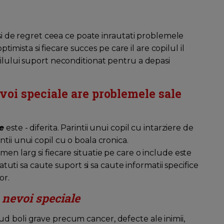
 si de regret ceea ce poate inrautati problemele
ptimista si fiecare succes pe care il are copilul il
pilului suport neconditionat pentru a depasi
voi speciale are problemele sale
e
este - diferita. Parintii unui copil cu intarziere de
tii unui copil cu o boala cronica.
en larg si fiecare situatie pe care o include este
fatuti sa caute suport si sa caute informatii specifice
or.
a
nevoi speciale
d boli grave precum cancer, defecte ale inimii,