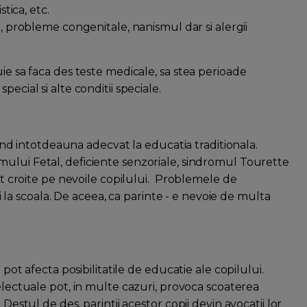
stica, etc.
t
, probleme congenitale, nanismul dar si alergii
ie sa faca des teste medicale, sa stea perioade
ecial si alte conditii speciale.
 intotdeauna adecvat la educatia traditionala.
smului Fetal, deficiente senzoriale, sindromul Tourette
unt croite pe nevoile copilului. Problemele de
a scoala. De aceea, ca parinte - e nevoie de multa
 pot afecta posibilitatile de educatie ale copilului.
ntelectuale pot, in multe cazuri, provoca scoaterea
Destul de des. parintii acestor copii devin avocatii lor