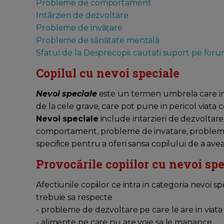
Probleme de comportament
Intârzieri de dezvoltare
Probleme de invățare
Probleme de sănătate mentală
Sfatul de la Desprecopii: cautati suport pe foru
Copilul cu nevoi speciale
Nevoi speciale
este un termen umbrela care in
de la cele grave, care pot pune in pericol viata 
Nevoi speciale
include intarzieri de dezvoltar
comportament, probleme de invatare, probleme ps
specifice pentru a oferi sansa copilului de a ave
Provocările copiilor cu nevoi spe
Afectiunile copiilor ce intra in categoria nevoi s
trebuie sa respecte
- probleme de dezvoltare pe care le are in viata 
- alimente pe care nu are voie sa le manance