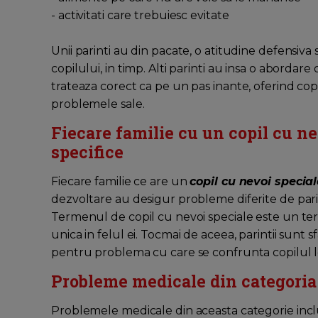
- activitati care trebuiesc evitate
Unii parinti au din pacate, o atitudine defensiva
copilului, in timp. Alti parinti au insa o abordare o
trateaza corect ca pe un pas inante, oferind co
problemele sale.
Fiecare familie cu un copil cu ne
specifice
Fiecare familie ce are un
copil cu nevoi special
dezvoltare au desigur probleme diferite de parin
Termenul de copil cu nevoi speciale este un term
unica in felul ei. Tocmai de aceea, parintii sunt s
pentru problema cu care se confrunta copilul l
Probleme medicale din categori
Problemele medicale din aceasta categorie inclu