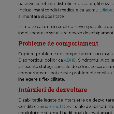
paralizie cerebrala, distrofie musculara, fibroza ci
Includ insa si conditii medicale ca: astmul,
diabe
alimentare si obezitate.
In multe cazuri, un copil cu nevoi speciale trebu
indelungate in spital, are nevoie de echipament sp
Probleme de comportament
Copiii cu probleme de comportament nu raspund
Diagnosticul bolilor ca
ADHD
, Sindromul Alcoli
... necesita stategii speciale de educatie care s
comportament pot creste problemele copilului l
inelegere si flexibilitate.
Intârzieri de dezvoltare
Dizabilitatile legate de intarzierile de dezvoltare
Conditii ca
Sindromul Down
si ale dizabilitati i
copilului din sistemul traditional de invatamant. 