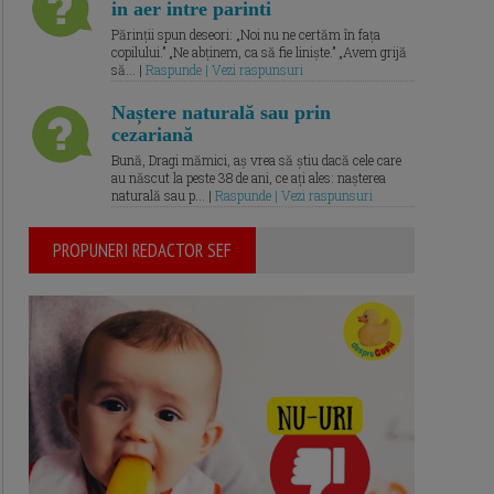
in aer intre parinti
Părinții spun deseori: „Noi nu ne certăm în fața
copilului.” „Ne abținem, ca să fie liniște.” „Avem grijă
să... |
Raspunde | Vezi raspunsuri
Naștere naturală sau prin
cezariană
Bună, Dragi mămici, aș vrea să știu dacă cele care
au născut la peste 38 de ani, ce ați ales: nașterea
naturală sau p... |
Raspunde | Vezi raspunsuri
PROPUNERI REDACTOR SEF