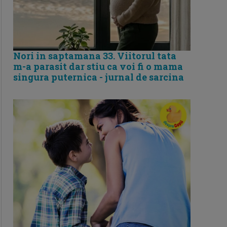
Nori in saptamana 33. Viitorul tata
m-a parasit dar stiu ca voi fi o mama
singura puternica - jurnal de sarcina