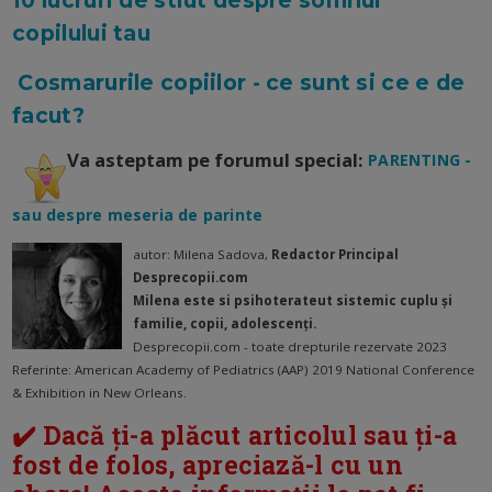
10 lucruri de stiut despre somnul
copilului tau
Cosmarurile copiilor - ce sunt si ce e de
facut?
Va asteptam pe forumul special:
PARENTING -
sau despre meseria de parinte
autor: Milena Sadova,
Redactor Principal
Desprecopii.com
Milena este si psihoterateut sistemic cuplu și
familie, copii, adolescenți.
Desprecopii.com - toate drepturile rezervate 2023
Referinte: American Academy of Pediatrics (AAP) 2019 National Conference
& Exhibition in New Orleans.
✔️ Dacă ți-a plăcut articolul sau ți-a
fost de folos, apreciază-l cu un