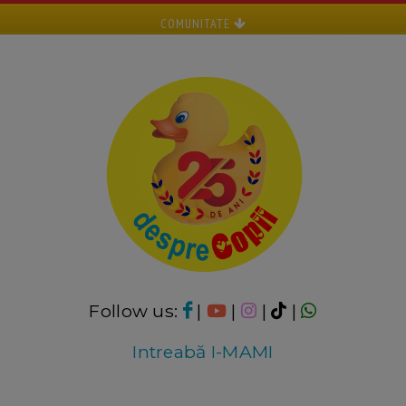
COMUNITATE
Follow us:
|
|
|
|
Intreabă I-MAMI