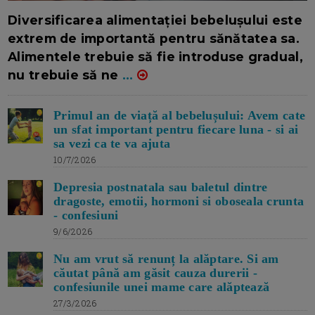
16/7/2026
AUTOR: EDITOR DC.
Diversificarea alimentației bebelușului este
extrem de importantă pentru sănătatea sa.
Alimentele trebuie să fie introduse gradual,
nu trebuie să ne
...
Primul an de viață al bebelușului: Avem cate
un sfat important pentru fiecare luna - si ai
sa vezi ca te va ajuta
10/7/2026
Depresia postnatala sau baletul dintre
dragoste, emotii, hormoni si oboseala crunta
- confesiuni
9/6/2026
Nu am vrut să renunț la alăptare. Si am
căutat până am găsit cauza durerii -
confesiunile unei mame care alăptează
27/3/2026