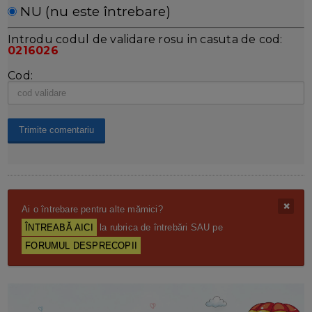
NU (nu este întrebare)
Introdu codul de validare rosu in casuta de cod:
0216026
Cod:
Ai o întrebare pentru alte mămici?
ÎNTREABĂ AICI
la rubrica de întrebări SAU pe
FORUMUL DESPRECOPII