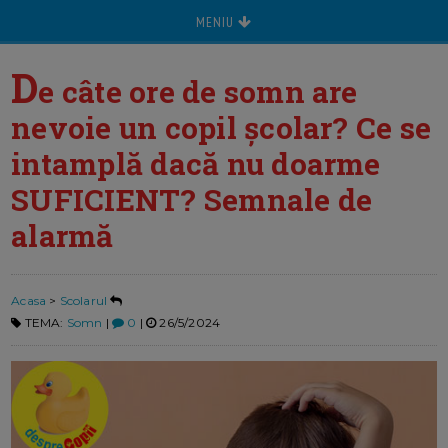
MENIU
D
e câte ore de somn are
nevoie un copil școlar? Ce se
intamplă dacă nu doarme
SUFICIENT? Semnale de
alarmă
Acasa
>
Scolarul
TEMA:
Somn
|
0
|
26/5/2024