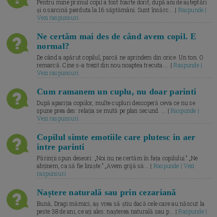
Pentru mine primul copil a fost foarte dorit, după ani de așteptări
și o sarcină pierduta la 16 săptămâni. Sunt însărc... |
Raspunde |
Vezi raspunsuri
Ne certăm mai des de când avem copil. E
normal?
De când a apărut copilul, parcă ne aprindem din orice. Un ton. O
remarcă. Cine s-a trezit din nou noaptea trecuta.... |
Raspunde |
Vezi raspunsuri
Cum ramanem un cuplu, nu doar parinti
După apariția copiilor, multe cupluri descoperă ceva ce nu se
spune prea des: relația se mută pe plan secund. ... |
Raspunde |
Vezi raspunsuri
Copilul simte emotiile care plutesc in aer
intre parinti
Părinții spun deseori: „Noi nu ne certăm în fața copilului.” „Ne
abținem, ca să fie liniște.” „Avem grijă să... |
Raspunde | Vezi
raspunsuri
Naștere naturală sau prin cezariană
Bună, Dragi mămici, aș vrea să știu dacă cele care au născut la
peste 38 de ani, ce ați ales: nașterea naturală sau p... |
Raspunde |