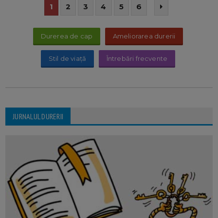
1
2
3
4
5
6
Durerea de cap
Ameliorarea durerii
Stil de viață
Întrebări frecvente
JURNALUL DURERII