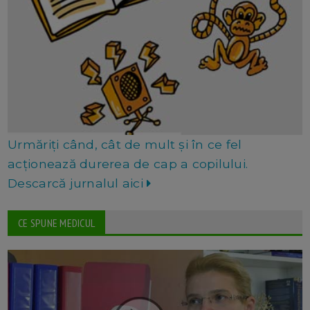
Urmăriți când, cât de mult și în ce fel
acționează durerea de cap a copilului.
Descarcă jurnalul aici
CE SPUNE MEDICUL