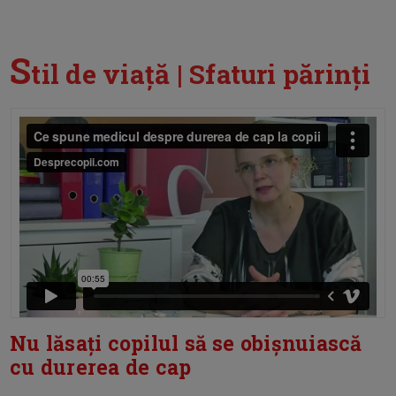
S
til de viață | Sfaturi părinți
Nu lăsați copilul să se obișnuiască
cu durerea de cap