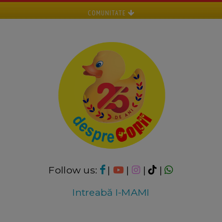
COMUNITATE
Follow us:
|
|
|
|
Intreabă I-MAMI