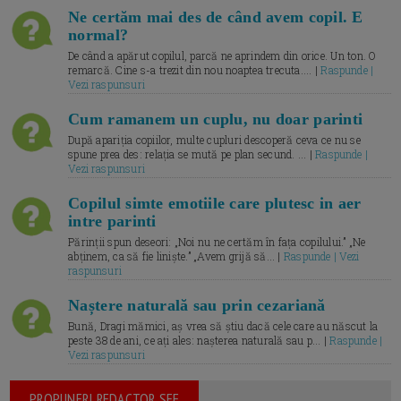
Ne certăm mai des de când avem copil. E
normal?
De când a apărut copilul, parcă ne aprindem din orice. Un ton. O
remarcă. Cine s-a trezit din nou noaptea trecuta.... |
Raspunde |
Vezi raspunsuri
Cum ramanem un cuplu, nu doar parinti
După apariția copiilor, multe cupluri descoperă ceva ce nu se
spune prea des: relația se mută pe plan secund. ... |
Raspunde |
Vezi raspunsuri
Copilul simte emotiile care plutesc in aer
intre parinti
Părinții spun deseori: „Noi nu ne certăm în fața copilului.” „Ne
abținem, ca să fie liniște.” „Avem grijă să... |
Raspunde | Vezi
raspunsuri
Naștere naturală sau prin cezariană
Bună, Dragi mămici, aș vrea să știu dacă cele care au născut la
peste 38 de ani, ce ați ales: nașterea naturală sau p... |
Raspunde |
Vezi raspunsuri
PROPUNERI REDACTOR SEF