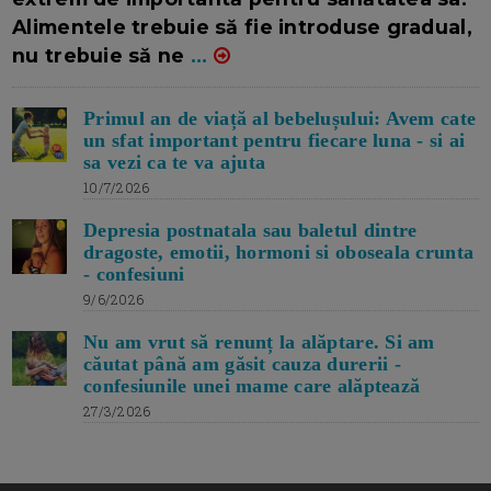
Alimentele trebuie să fie introduse gradual,
nu trebuie să ne
...
Primul an de viață al bebelușului: Avem cate
un sfat important pentru fiecare luna - si ai
sa vezi ca te va ajuta
10/7/2026
Depresia postnatala sau baletul dintre
dragoste, emotii, hormoni si oboseala crunta
- confesiuni
9/6/2026
Nu am vrut să renunț la alăptare. Si am
căutat până am găsit cauza durerii -
confesiunile unei mame care alăptează
27/3/2026