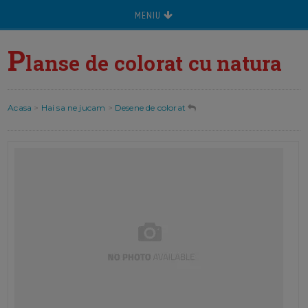
MENIU
P
lanse de colorat cu natura
Acasa
>
Hai sa ne jucam
>
Desene de colorat