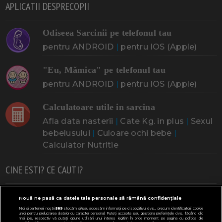
APLICATII DESPRECOPII
Odiseea Sarcinii pe telefonul tau
pentru ANDROID
|
pentru IOS (Apple)
"Eu, Mămica" pe telefonul tau
pentru ANDROID
|
pentru IOS (Apple)
Calculatoare utile in sarcina
Afla data nasterii
|
Cate Kg. in plus
|
Sexul
bebelusului
|
Culoare ochi bebe
|
Calculator Nutritie
CINE ESTI? CE CAUTI?
Doresc un copil
Adoptia
Probleme cu sarcina
Nouă ne pasă ca datele tale personale să rămână confidențiale
Noi și partenerii noștri
589
stocăm și/sau accesăm informații pe dispozitivul dvs., precum identificatorii cookie
Urmeaza sa nasc
Probleme alaptare
Bebe plange
unici pentru prelucrarea datelor cu caracter personal. Puteți accepta sau gestiona preferințele dvs. făcând clic
mai jos, respectiv vă puteți opune utilizării unui interes legitim în orice moment pe pagina cu politica de