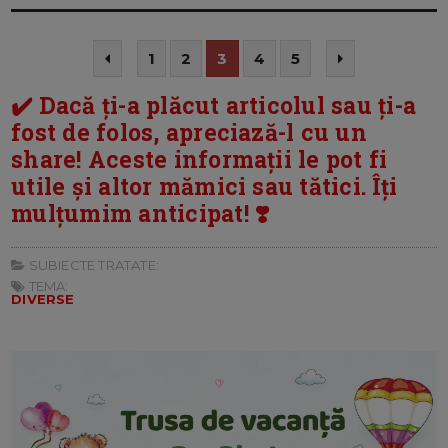
1
2
3
4
5
✔️ Dacă ți-a plăcut articolul sau ți-a
fost de folos, apreciază-l cu un
share! Aceste informații le pot fi
utile și altor mămici sau tătici. Îți
mulțumim anticipat! ❣️
SUBIECTE TRATATE:
TEMA:
DIVERSE